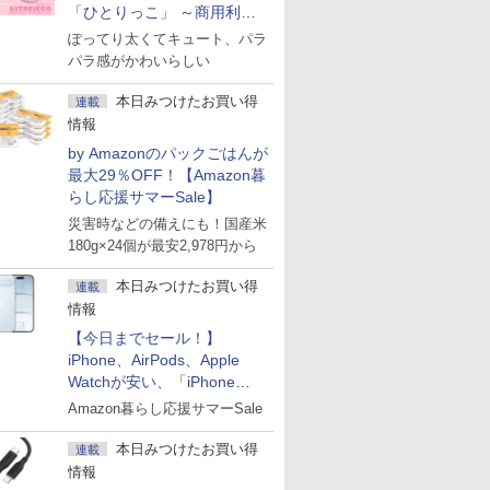
「ひとりっこ」 ～商用利用
OK
ぽってり太くてキュート、パラ
パラ感がかわいらしい
本日みつけたお買い得
連載
情報
by Amazonのパックごはんが
最大29％OFF！【Amazon暮
らし応援サマーSale】
災害時などの備えにも！国産米
180g×24個が最安2,978円から
本日みつけたお買い得
連載
情報
【今日までセール！】
iPhone、AirPods、Apple
Watchが安い、「iPhone
Air」256GB版が139,800円な
Amazon暮らし応援サマーSale
ど
本日みつけたお買い得
連載
情報