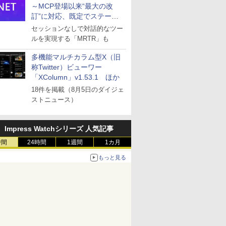
～MCP登場以来“最大の改
訂”に対応、既定でステート
レスへ
セッションなしで対話的なツー
ルを実現する「MRTR」も
多機能マルチカラム型X（旧
称Twitter）ビューワー
「XColumn」v1.53.1 ほか
18件を掲載（8月5日のダイジェ
ストニュース）
Impress Watchシリーズ 人気記事
時間
24時間
1週間
1カ月
もっと見る