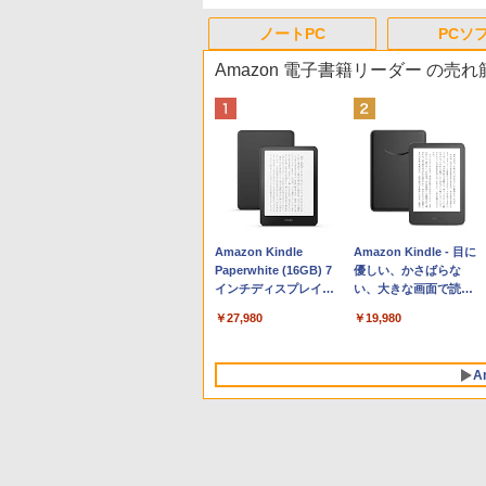
ノートPC
PCソ
Amazon 電子書籍リーダー の売
Apple 2026 MacBook
Robloxギフトカード -
生成AIパスポート公式
Amazon Kindle
tomtoc 360°保護 15.6
Microsoft Office
AIイラスト表現辞典: 思
Amazon Kindle - 目に
Neo A18 Proチップ搭
800 Robux 【限定バー
テキスト 第４版
Paperwhite (16GB) 7
16インチ パソコンケー
Home & Business
い通りの絵を引き出す
優しい、かさばらな
載13インチノートブッ
チャルアイテムを含
インチディスプレイ、
ス Dell NEC Lavie
2024(最新 永続版)|オン
プロンプトの言葉 AI画
い、大きな画面で読み
￥1,766
ク：AIとApple
む】 【オンラインゲー
色調調節ライト、12週
ASUS HP dynabook
ラインコード
像生成シリーズ (はぴー
やすい、6週間持続バッ
￥162,598
￥1,300
￥27,980
￥2,952
￥39,582
￥480
￥19,980
Intelligence、Liquid
ムコード】 ロブロック
間持続バッテリー、広
Lenovo対応
版|Windows11、
イラストLabo)
テリー、6インチディス
Retinaディスプレイ、
ス | オンラインコード
告なし、ブラック
10/mac対応|PC2台
プレイ電子書籍リーダ
8GBメモリ、512GB
版
ー、ブラック、16GB、
A
SSD、1080p FaceTime
広告なし
HDカメラ、Touch ID -
インディゴ + 3年延長
AppleCare+ for 13イン
チMacBook Neo(A18
Pro)|ダウンロード版