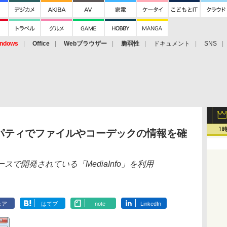
ndows
Office
Webブラウザー
脆弱性
ドキュメント
SNS
1
パティでファイルやコーデックの情報を確
で開発されている「MediaInfo」を利用
ェア
はてブ
note
LinkedIn