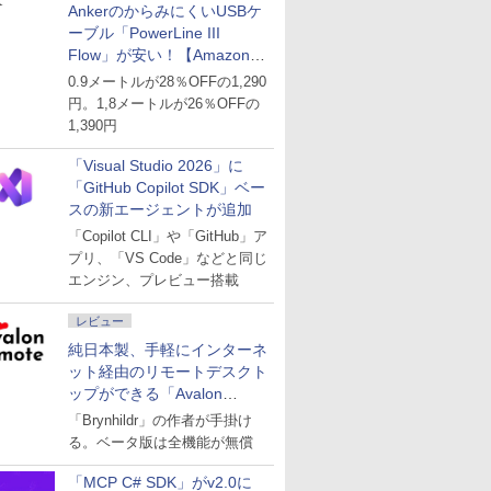
AnkerのからみにくいUSBケ
ーブル「PowerLine III
Flow」が安い！【Amazon暮
らし応援サマーSale】
0.9メートルが28％OFFの1,290
円。1,8メートルが26％OFFの
1,390円
「Visual Studio 2026」に
「GitHub Copilot SDK」ベー
スの新エージェントが追加
「Copilot CLI」や「GitHub」ア
プリ、「VS Code」などと同じ
エンジン、プレビュー搭載
レビュー
純日本製、手軽にインターネ
ット経由のリモートデスクト
ップができる「Avalon
remote」
「Brynhildr」の作者が手掛け
る。ベータ版は全機能が無償
「MCP C# SDK」がv2.0に