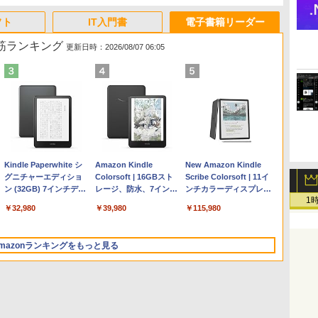
フト
IT入門書
電子書籍リーダー
れ筋ランキング
更新日時：2026/08/07 06:05
Apple 2026 MacBook
Robloxギフトカード -
ClaudeCode いちばん
Kindle Paperwhite シ
【Amazon.co.jp限定】
Robloxギフトカード -
1冊ですべて身につく
Amazon Kindle
FMV ノートパソコン
Windows版 | Minecraft
FM TOWNS ハイパー・
New Amazon Kindle
Air M5チップ搭載13イ
2,000 Robux 【限定バ
やさしい 教科書: 非エ
グニチャーエディショ
HP ノートパソコン 15-
1000 Robux 【限定バ
HTML & CSSとWebデ
Colorsoft | 16GBスト
WE1-K3 (MS 365
(マインクラフト): Java &
カタログ: 本体ハードウ
Scribe Colorsoft | 11イ
ンチノートブック：AI
ーチャルアイテムを含
ンジニア 初心者 素人
ン (32GB) 7インチディ
fd 15.6インチ 16GBメ
ーチャルアイテムを含
ザイン入門講座［第2
レージ、防水、7インチ
Personal/Copilotキー搭
Bedrock Edition | オンラ
ェア・市販ソフトウェア
ンチカラーディスプレ
1
とApple Intelligence、
む】 【オンラインゲー
でも安心 使い方 マニュ
スプレイ、明るさ自動
モリ 512GB SSD イン
む】 【オンラインゲー
版］
カラーディスプレイ、
載/Win 11/15.6型/Core
インコード版
のパーフェクトリストと
イ、64GBストレージ、
￥347,600
￥3,200
￥99
￥32,980
￥129,800
￥1,600
￥2,326
￥39,980
￥123,400
￥3,600
￥1,600
￥115,980
13.6インチLiquid
ムコード】 ロブロック
アル AI副業にもコンテ
調整、色調調節ライ
テル Core 5
ムコード】 ロブロック
色調調節ライト、最大8
i5/16GB/SSD 512GB/ホ
最新エミュレータ紹介
ノート機能搭載、明るさ
Retinaディスプレイ、
ス | オンラインコード
ンツ作成にもKindle出
ト、12週間持続バッテ
ス |オンラインコード版
週間持続バッテリー、
ワイト)
自動調整、色調調節ライ
24GBユニファイドメモ
版
版にも！ 非エンジニア
リー、広告なし、メタ
広告無し、ブラック
FMVWK3E15W_AZ
ト、プレミアムペン付
mazonランキングをもっと見る
リ、1TB SSD、12MPセ
のためのAIコーディン
リックブラック
(2025年発売)
き、グラファイト
ンターフレームカメ
グ入門シリーズ
ラ、Touch ID - ミッド
ナイト + 3年延長
AppleCare+ for 13イン
チMacBook Air(M5)|ダ