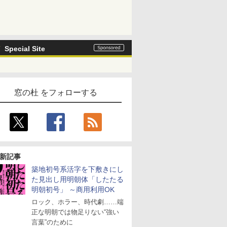
Special Site
窓の杜 をフォローする
新記事
築地初号系活字を下敷きにし
た見出し用明朝体「したたる
明朝初号」 ～商用利用OK
ロック、ホラー、時代劇……端
正な明朝では物足りない“強い
言葉”のために