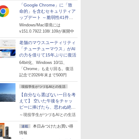
「Google Chrome」に「致
命的」を含むセキュリティア
ップデート ～脆弱性41件に
対処
Windows/Mac環境には
v151.0.7922.108/.109が展開中
老舗のマウスユーティリティ
「チューチューマウス」がAI
の力を借りて15年ぶりに復活
64bit化、Windows 10/11、
「Chrome」も走り回る。復活
記念で2026年末まで500円
現役学生がつづるAIとの生活
【自分なら選ばない一日を考
えて】 空いた午後をチャッ
ピーに捧げたら、思わぬ絶景
に出会った話
～現役学生がつづるAIとの生活
本日みつけたお買い得
連載
情報