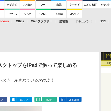
ndows
Office
Webブラウザー
脆弱性
ドキュメント
SNS
1
o”デスクトップをiPadで触って楽しめる
8がインストールされているかのよう
ェア
はてブ
note
LinkedIn