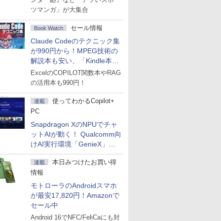
ツマンガ」が大集合
セール情報
Book Watch
Claude Codeのテクニック集
が990円から！MPEG技術の
解説本も安い、「Kindle本サ
マーセール」第2弾開始！
ExcelのCOPILOT関数本やRAG
の活用本も990円！
使ってわかるCopilot+
連載
PC
Snapdragon XのNPUでチャ
ットAIが動く！ Qualcomm向
けAI実行環境「GenieX」を
試してみた
本日みつけたお買い得
連載
情報
モトローラのAndroidスマホ
が最安17,820円！Amazonで
セール中
Android 16でNFC/FeliCaにも対