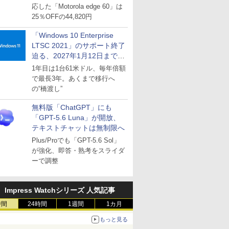
応した「Motorola edge 60」は
25％OFFの44,820円
「Windows 10 Enterprise
LTSC 2021」のサポート終了
迫る、2027年1月12日まで
～ESUは9月1日から販売
1年目は1台61米ドル、毎年倍額
で最長3年。あくまで移行へ
の“橋渡し”
無料版「ChatGPT」にも
「GPT-5.6 Luna」が開放、
テキストチャットは無制限へ
Plus/Proでも「GPT-5.6 Sol」
が強化、即答・熟考をスライダ
ーで調整
Impress Watchシリーズ 人気記事
時間
24時間
1週間
1カ月
もっと見る