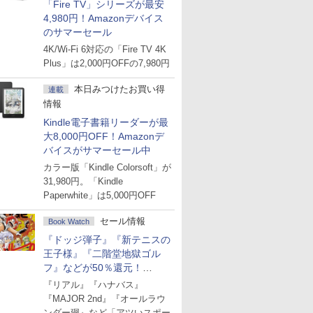
「Fire TV」シリーズが最安
4,980円！Amazonデバイス
のサマーセール
4K/Wi-Fi 6対応の「Fire TV 4K
Plus」は2,000円OFFの7,980円
本日みつけたお買い得
連載
情報
Kindle電子書籍リーダーが最
大8,000円OFF！Amazonデ
バイスがサマーセール中
カラー版「Kindle Colorsoft」が
31,980円。「Kindle
Paperwhite」は5,000円OFF
セール情報
Book Watch
『ドッジ弾子』『新テニスの
王子様』『二階堂地獄ゴル
フ』などが50％還元！
Amazonマンガ週末セール
『リアル』『ハナバス』
『MAJOR 2nd』『オールラウ
ンダー廻』など「アツいスポー