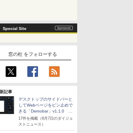
Special Site
窓の杜 をフォローする
新記事
デスクトップのサイドバーと
してWebページをピン止めで
きる「Demobar」v1.1.0 ほ
か
17件を掲載（8月7日のダイジェ
ストニュース）