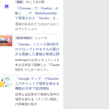
やじうまの杜
連載
「Chrome」で「Firefox」が
動く……!? WebAssembly
で実装された「Gecko」エン
ジン
意味があるかどうかはともかく
ロマンたっぷり
ニュース
Book Watch
「Claude」シリーズ第5世代
のプロンプトやモデルの選び
方を図解した書籍が無償公開
Anthropicの公式ドキュメント2
本を日本語で図解した『Claude
5世代 マスターガイド』
「Google マップ」でGemini
とのチャットで場所を探せる
機能が日本で提供開始
自然な会話形式で複雑な条件の
場所を探せる［マップに相談］
の対象国が拡大