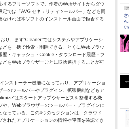
a/7に対応するフリーソフトで、作者のWebサイトからダウ
ア
定では「AVG セキュリティツールバー」なども同
窓
要なければ本ソフトのインストール画面で拒否する
Ac
C
、まず“Cleaner”ではシステムやアプリケーシ
などを一括で検索・削除できる。とくにWebブラウ
歴・キャッシュ・Cookie・ダウンロード履歴・フ
などをWebブラウザーごとに取捨選択することが可
rs”はアンインストーラー機能になっており、アプリケーショ
ウザーのツールバーやプラグイン、拡張機能などもア
timize”はスタートアップやサービスを整理する機
ートアップや、Webブラウザーのツールバー・プラグインに
となっている。この4つのセクションは、クラウド
プされたアプリケーションの情報や評価を確認でき