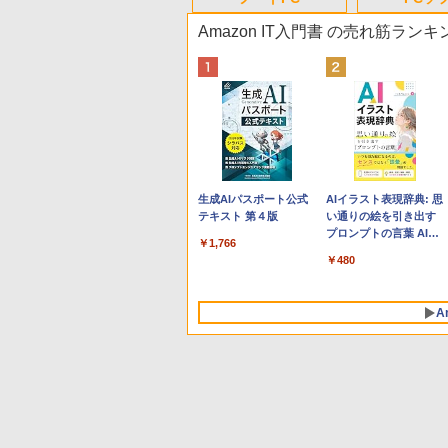
Amazon IT入門書 の売れ筋ランキ
Apple 2026 MacBook
Robloxギフトカード -
生成AIパスポート公式
tomtoc 360°保護 15.6
Microsoft Office
AIイラスト表現辞典: 思
Neo A18 Proチップ搭
800 Robux 【限定バー
テキスト 第４版
16インチ パソコンケー
Home & Business
い通りの絵を引き出す
載13インチノートブッ
チャルアイテムを含
ス Dell NEC Lavie
2024(最新 永続版)|オン
プロンプトの言葉 AI画
￥1,766
ク：AIとApple
む】 【オンラインゲー
ASUS HP dynabook
ラインコード
像生成シリーズ (はぴー
￥162,598
￥1,300
￥2,952
￥39,582
￥480
Intelligence、Liquid
ムコード】 ロブロック
Lenovo対応
版|Windows11、
イラストLabo)
Retinaディスプレイ、
ス | オンラインコード
10/mac対応|PC2台
8GBメモリ、512GB
版
A
SSD、1080p FaceTime
HDカメラ、Touch ID -
インディゴ + 3年延長
AppleCare+ for 13イン
チMacBook Neo(A18
Pro)|ダウンロード版