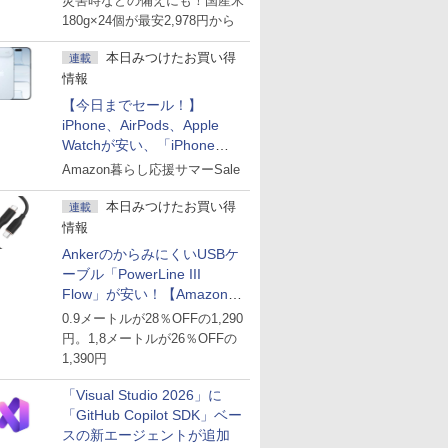
災害時などの備えにも！国産米
180g×24個が最安2,978円から
本日みつけたお買い得
連載
情報
【今日までセール！】
iPhone、AirPods、Apple
Watchが安い、「iPhone
Air」256GB版が139,800円な
Amazon暮らし応援サマーSale
ど
本日みつけたお買い得
連載
情報
AnkerのからみにくいUSBケ
ーブル「PowerLine III
Flow」が安い！【Amazon暮
らし応援サマーSale】
0.9メートルが28％OFFの1,290
円。1,8メートルが26％OFFの
1,390円
「Visual Studio 2026」に
「GitHub Copilot SDK」ベー
スの新エージェントが追加