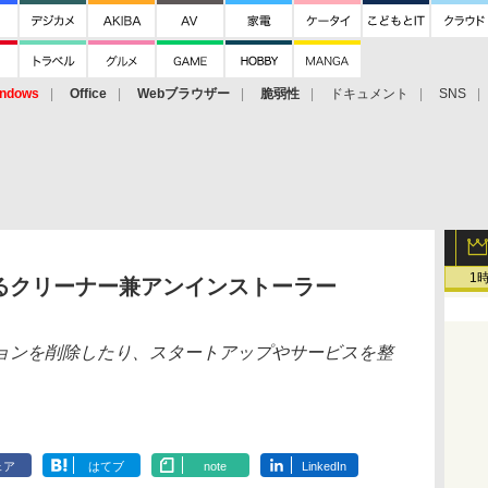
ndows
Office
Webブラウザー
脆弱性
ドキュメント
SNS
1
るクリーナー兼アンインストーラー
ョンを削除したり、スタートアップやサービスを整
ェア
はてブ
note
LinkedIn