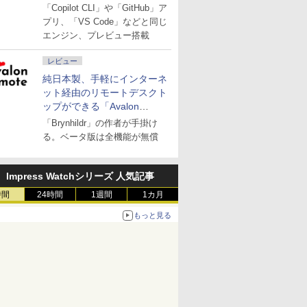
「Copilot CLI」や「GitHub」ア
プリ、「VS Code」などと同じ
エンジン、プレビュー搭載
レビュー
純日本製、手軽にインターネ
ット経由のリモートデスクト
ップができる「Avalon
remote」
「Brynhildr」の作者が手掛け
る。ベータ版は全機能が無償
Impress Watchシリーズ 人気記事
時間
24時間
1週間
1カ月
もっと見る