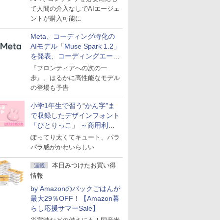
て人間の介入なしでAIエージェ
ントが購入可能に
Meta、コーディング特化の
AIモデル「Muse Spark 1.2」
を発表、コーディングエージ
ェント「Muse Code」も
『フロンティアへの次の一
歩』、はるかに高性能なモデル
の登場も予告
小学1年生で習う“かん字”ま
で収録したデザインフォント
「ひとりっこ」 ～商用利用
OK
ぽってり太くてキュート、パラ
パラ感がかわいらしい
本日みつけたお買い得
連載
情報
by Amazonのパックごはんが
最大29％OFF！【Amazon暮
らし応援サマーSale】