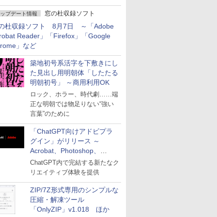
窓の杜収録ソフト
ップデート情報
の杜収録ソフト 8月7日 ～「Adobe
robat Reader」「Firefox」「Google
hrome」など
築地初号系活字を下敷きにし
た見出し用明朝体「したたる
明朝初号」 ～商用利用OK
ロック、ホラー、時代劇……端
正な明朝では物足りない“強い
言葉”のために
「ChatGPT向けアドビプラ
グイン」がリリース ～
Acrobat、Photoshop、
Premiereなどの機能を1つの
ChatGPT内で完結する新たなク
プラグインに統合
リエイティブ体験を提供
ZIP/7Z形式専用のシンプルな
圧縮・解凍ツール
「OnlyZIP」v1.018 ほか