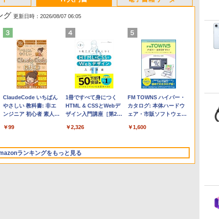
ング
更新日時：2026/08/07 06:05
Apple 2026 MacBook
Robloxギフトカード -
ClaudeCode いちばん
【Amazon.co.jp限定】
Robloxギフトカード -
1冊ですべて身につく
FMV ノートパソコン
Windows版 | Minecraft
FM TOWNS ハイパー・
Air M5チップ搭載13イ
2,000 Robux 【限定バ
やさしい 教科書: 非エ
HP ノートパソコン 15-
1000 Robux 【限定バ
HTML & CSSとWebデ
WE1-K3 (MS 365
(マインクラフト): Java &
カタログ: 本体ハードウ
ンチノートブック：AI
ーチャルアイテムを含
ンジニア 初心者 素人
fd 15.6インチ 16GBメ
ーチャルアイテムを含
ザイン入門講座［第2
Personal/Copilotキー搭
Bedrock Edition | オンラ
ェア・市販ソフトウェア
とApple Intelligence、
む】 【オンラインゲー
でも安心 使い方 マニュ
モリ 512GB SSD イン
む】 【オンラインゲー
版］
載/Win 11/15.6型/Core
インコード版
のパーフェクトリストと
￥347,600
￥3,200
￥99
￥129,800
￥1,600
￥2,326
￥123,400
￥3,600
￥1,600
13.6インチLiquid
ムコード】 ロブロック
アル AI副業にもコンテ
テル Core 5
ムコード】 ロブロック
i5/16GB/SSD 512GB/ホ
最新エミュレータ紹介
Retinaディスプレイ、
ス | オンラインコード
ンツ作成にもKindle出
ス |オンラインコード版
ワイト)
24GBユニファイドメモ
版
版にも！ 非エンジニア
FMVWK3E15W_AZ
mazonランキングをもっと見る
リ、1TB SSD、12MPセ
のためのAIコーディン
ンターフレームカメ
グ入門シリーズ
ラ、Touch ID - ミッド
ナイト + 3年延長
AppleCare+ for 13イン
チMacBook Air(M5)|ダ
ウンロード版