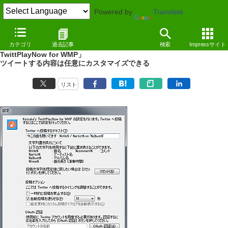
Powered by
Translate
REVIEW
（12/10/25）
カテゴリ
過去記事
検索
Impressサイト
Windows Media Playerで再生中の楽曲をツイート「Keisuke's
TwittPlayNow for WMP」
ツイートする内容は任意にカスタマイズできる
リスト