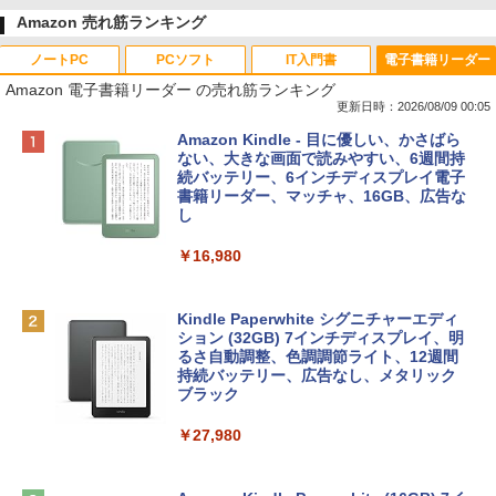
Amazon 売れ筋ランキング
ノートPC
PCソフト
IT入門書
電子書籍リーダー
Amazon 電子書籍リーダー の売れ筋ランキング
更新日時：2026/08/09 00:05
Apple 2026 MacBook Neo A18 Proチッ
Robloxギフトカード - 800 Robux 【限
生成AIパスポート公式テキスト 第４版
Amazon Kindle - 目に優しい、かさばら
プ搭載13インチノートブック：AIとAppl
定バーチャルアイテムを含む】 【オンラ
ない、大きな画面で読みやすい、6週間持
e Intelligenceのために設計、Liquid Ret
インゲームコード】 ロブロックス | オン
続バッテリー、6インチディスプレイ電子
￥1,766
inaディスプレイ、8GBユニファイドメモ
ラインコード版
書籍リーダー、マッチャ、16GB、広告な
リ、512GB SSDストレージ、1080p Fac
し
eTime HDカメラ、Touch ID - インディ
￥1,300
ゴ
￥16,980
AIイラスト表現辞典: 思い通りの絵を引き
￥137,800
出す プロンプトの言葉 AI画像生成シリー
Robloxギフトカード - 1000 Robux 【限
ズ (はぴーイラストLabo)
定バーチャルアイテムを含む】 【オンラ
Kindle Paperwhite シグニチャーエディ
インゲームコード】 ロブロックス |オン
ション (32GB) 7インチディスプレイ、明
tomtoc 360°保護 15.6 16インチ パソコ
ラインコード版
るさ自動調整、色調調節ライト、12週間
￥480
ンケース Dell NEC Lavie ASUS HP dyna
持続バッテリー、広告なし、メタリック
book Lenovo対応
ブラック
￥1,600
1冊ですべて身につくHTML & CSSとWe
￥2,952
￥27,980
bデザイン入門講座［第2版］
Microsoft Office Home & Business 202
4(最新 永続版)|オンラインコード版|Wind
￥1,292