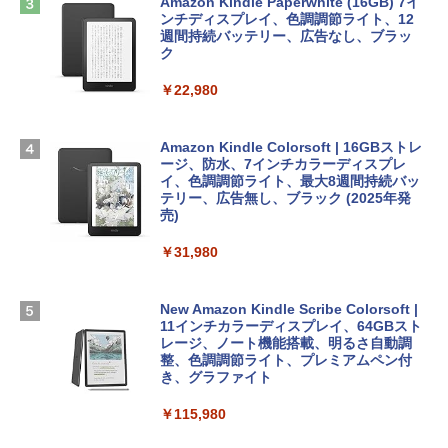
Apple 2026 MacBook Air M5チップ搭載
ows11、10/mac対応|PC2台
Amazon Kindle Paperwhite (16GB) 7イ
13インチノートブック：AIとApple Intell
ンチディスプレイ、色調調節ライト、12
igence、13.6インチLiquid Retinaディ
週間持続バッテリー、広告なし、ブラッ
￥39,582
スプレイ、16GBユニファイドメモリ、51
ク
ClaudeCode いちばんやさしい 教科書:
2GB SSDストレージ、12MPセンターフ
非エンジニア 初心者 素人 でも安心 使い
レームカメラ、日本語キーボード、Touc
￥22,980
方 マニュアル AI副業にもコンテンツ作成
Robloxギフトカード - 2,000 Robux 【限
h ID - ミッドナイト
にもKindle出版にも！ 非エンジニアのた
定バーチャルアイテムを含む】 【オンラ
めのAIコーディング入門シリーズ
インゲームコード】 ロブロックス | オン
￥224,800
ラインコード版
Amazon Kindle Colorsoft | 16GBストレ
￥99
ージ、防水、7インチカラーディスプレ
イ、色調調節ライト、最大8週間持続バッ
￥3,200
【Amazon.co.jp限定】 HP ノートパソコ
テリー、広告無し、ブラック (2025年発
ン 15-fd 15.6インチ 16GBメモリ 512GB
売)
FM TOWNS ハイパー・カタログ: 本体ハ
SSD インテル Core 5
ードウェア・市販ソフトウェアのパーフ
Windows版 | Minecraft (マインクラフ
￥31,980
ェクトリストと最新エミュレータ紹介
ト): Java & Bedrock Edition | オンライ
￥129,800
ンコード版
￥1,600
New Amazon Kindle Scribe Colorsoft |
￥3,600
FMV ノートパソコン WE1-K3 (MS 365 P
11インチカラーディスプレイ、64GBスト
ersonal/Copilotキー搭載/Win 11/15.6型/
レージ、ノート機能搭載、明るさ自動調
Core i5/16GB/SSD 512GB/ホワイト) FM
整、色調調節ライト、プレミアムペン付
VWK3E15W_AZ
き、グラファイト
￥139,880
￥115,980