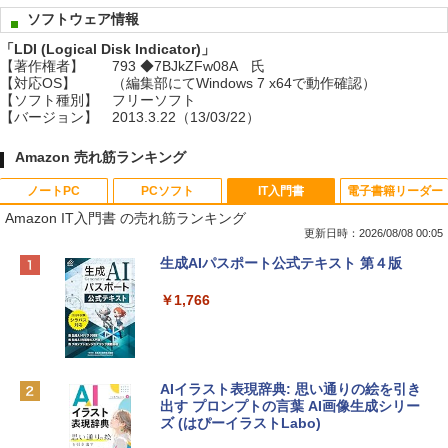
ソフトウェア情報
「LDI (Logical Disk Indicator)」
【著作権者】
793 ◆7BJkZFw08A 氏
【対応OS】
（編集部にてWindows 7 x64で動作確認）
【ソフト種別】
フリーソフト
【バージョン】
2013.3.22（13/03/22）
Amazon 売れ筋ランキング
ノートPC
PCソフト
IT入門書
電子書籍リーダー
Amazon IT入門書 の売れ筋ランキング
更新日時：2026/08/08 00:05
Apple 2026 MacBook Neo A18 Proチッ
Robloxギフトカード - 800 Robux 【限
生成AIパスポート公式テキスト 第４版
プ搭載13インチノートブック：AIとAppl
定バーチャルアイテムを含む】 【オンラ
e Intelligence、Liquid Retinaディスプ
インゲームコード】 ロブロックス | オン
￥1,766
レイ、8GBメモリ、512GB SSD、1080p
ラインコード版
FaceTime HDカメラ、Touch ID - インデ
ィゴ + 3年延長 AppleCare+ for 13インチ
￥1,300
MacBook Neo(A18 Pro)|ダウンロード版
AIイラスト表現辞典: 思い通りの絵を引き
￥162,598
出す プロンプトの言葉 AI画像生成シリー
Robloxギフトカード - 1000 Robux 【限
ズ (はぴーイラストLabo)
定バーチャルアイテムを含む】 【オンラ
インゲームコード】 ロブロックス |オン