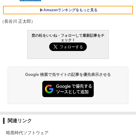
￥3,600
FMV ノートパソコン WE1-K3 (MS 365 P
ersonal/Copilotキー搭載/Win 11/15.6型/
Amazonランキングをもっと見る
Core i5/16GB/SSD 512GB/ホワイト) FM
VWK3E15W_AZ
（長谷川 正太郎）
￥139,880
Amazon Kindle Paperwhite (16GB) 7イ
窓の杜をいいね・フォローして最新記事をチ
ンチディスプレイ、色調調節ライト、12
ェック！
週間持続バッテリー、広告なし、ブラッ
ク
￥22,980
Google 検索で当サイトの記事を優先表示させる
Amazon Kindle - 目に優しい、かさばら
ない、大きな画面で読みやすい、6週間持
続バッテリー、6インチディスプレイ電子
書籍リーダー、ブラック、16GB、広告な
し
￥16,980
関連リンク
Kindle Paperwhite シグニチャーエディ
暗黒時代ソフトウェア
ション (32GB) 7インチディスプレイ、明