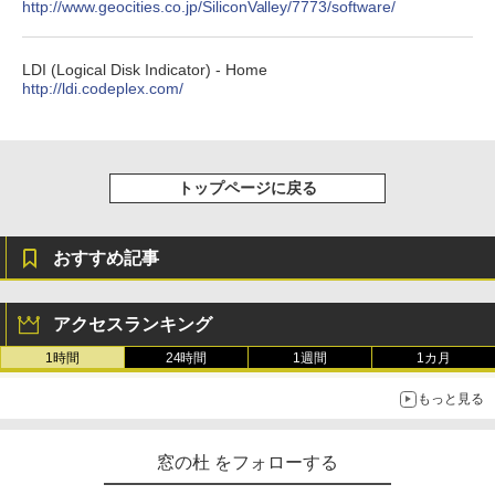
http://www.geocities.co.jp/SiliconValley/7773/software/
るさ自動調整、色調調節ライト、12週間
持続バッテリー、広告なし、メタリック
ブラック
LDI (Logical Disk Indicator) - Home
￥27,980
http://ldi.codeplex.com/
Amazon Kindle Colorsoft | 16GBストレ
ージ、防水、7インチカラーディスプレ
トップページに戻る
イ、色調調節ライト、最大8週間持続バッ
テリー、広告無し、ブラック (2025年発
売)
おすすめ記事
￥31,980
アクセスランキング
New Amazon Kindle Scribe Colorsoft |
11インチカラーディスプレイ、64GBスト
1時間
24時間
1週間
1カ月
レージ、ノート機能搭載、明るさ自動調
整、色調調節ライト、プレミアムペン付
もっと見る
き、グラファイト
￥115,980
窓の杜 をフォローする