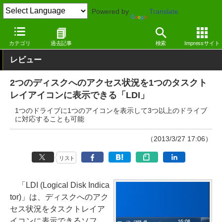
Powered by
Translate
窓の杜
システム・ファイル
ハードウェア
Windows
カテゴリ
過去記事
検索
Impressサイト
レビュー
2つのディスクへのアクセス状況を1つのタスクト
レイアイコンに表示できる「LDI」
1つのドライブに1つのアイコンを表示して3つ以上のドライブ
に対応することも可能
（2013/3/27 17:06）
リスト
「LDI (Logical Disk Indica
tor)」は、ディスクへのアク
セス状況をタスクトレイア
イコンに表示できるソフ