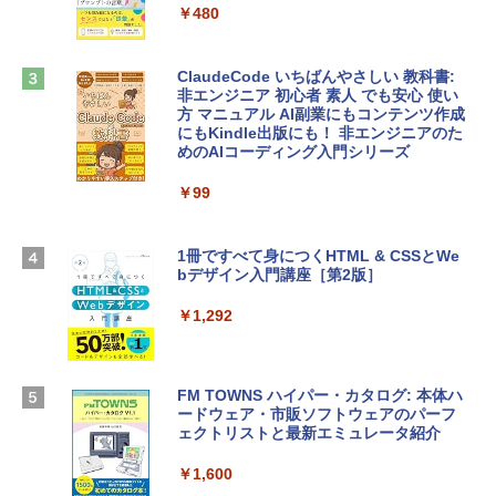
tomtoc 360°保護 15.6 16インチ パソコ
ラインコード版
￥480
ンケース Dell NEC Lavie ASUS HP dyna
book Lenovo対応
￥1,600
ClaudeCode いちばんやさしい 教科書:
￥2,952
非エンジニア 初心者 素人 でも安心 使い
方 マニュアル AI副業にもコンテンツ作成
Microsoft Office Home & Business 202
にもKindle出版にも！ 非エンジニアのた
4(最新 永続版)|オンラインコード版|Wind
めのAIコーディング入門シリーズ
Apple 2026 MacBook Air M5チップ搭載
ows11、10/mac対応|PC2台
13インチノートブック：AIとApple Intell
igence、13.6インチLiquid Retinaディ
￥99
￥39,582
スプレイ、16GBユニファイドメモリ、1
TB SSDストレージ、12MPセンターフレ
ームカメラ、日本語キーボード、Touch I
1冊ですべて身につくHTML & CSSとWe
Robloxギフトカード - 2,000 Robux 【限
D - シルバー
bデザイン入門講座［第2版］
定バーチャルアイテムを含む】 【オンラ
インゲームコード】 ロブロックス | オン
￥261,414
ラインコード版
￥1,292
￥3,200
【Amazon.co.jp限定】 HP ノートパソコ
ン 15-fd 15.6インチ 16GBメモリ 512GB
FM TOWNS ハイパー・カタログ: 本体ハ
SSD インテル Core 5
ードウェア・市販ソフトウェアのパーフ
Windows版 | Minecraft (マインクラフ
ェクトリストと最新エミュレータ紹介
ト): Java & Bedrock Edition | オンライ
￥129,800
ンコード版
￥1,600