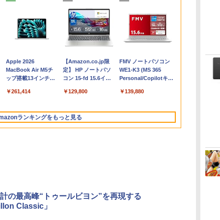
Apple 2026
【Amazon.co.jp限
FMV ノートパソコン
コ
MacBook Air M5チ
定】 HP ノートパソ
WE1-K3 (MS 365
ップ搭載13インチノ
コン 15-fd 15.6イン
Personal/Copilotキー
ートブック：AIと
チ 16GBメモリ
搭載/Win 11/15.6
￥261,414
￥129,800
￥139,880
Apple Intelligence、
512GB SSD インテ
型/Core i5/16GB/SSD
13.6インチLiquid
ル Core 5
512GB/ホワイト)
Retinaディスプレ
FMVWK3E15W_AZ
mazonランキングをもっと見る
イ、16GBユニファイ
ドメモリ、1TB SSD
ストレージ、12MPセ
ンターフレームカメ
ラ、日本語キーボー
ド、Touch ID - シル
バー
計の最高峰“トゥールビヨン”を再現する
llon Classic」
Microsoft Office
ClaudeCode いちば
Kindle Paperwhite
Robloxギフトカード
1冊ですべて身につく
Amazon Kindle
Windows版 |
FM TOWNS ハイパ
New Amazon Kindle