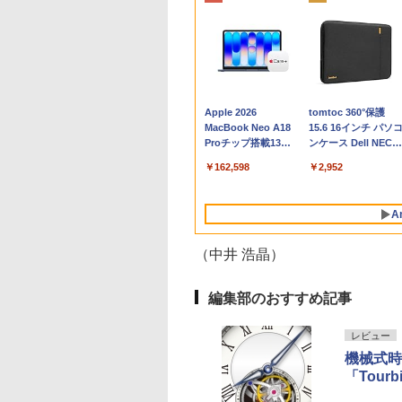
Apple 2026
tomtoc 360°保護
MacBook Neo A18
15.6 16インチ パソ
Proチップ搭載13イ
ンケース Dell NEC
ンチノートブック：
Lavie ASUS HP
￥162,598
￥2,952
AIとApple
dynabook Lenovo
Intelligence、Liquid
対応
Retinaディスプレ
A
イ、8GBメモリ、
512GB SSD、1080p
FaceTime HDカメ
（中井 浩晶）
ラ、Touch ID - イン
ディゴ + 3年延長
AppleCare+ for 13イ
編集部のおすすめ記事
ンチMacBook
Neo(A18 Pro)|ダウン
レビュー
ロード版
機械式時
「Tourbi
Robloxギフトカード
生成AIパスポート公
Amazon Kindle
Robloxギフトカード
AIイラスト表現辞典:
Amazon Kindle - 目