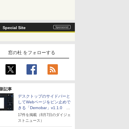
Special Site
窓の杜 をフォローする
新記事
デスクトップのサイドバーと
してWebページをピン止めで
きる「Demobar」v1.1.0 ほ
か
17件を掲載（8月7日のダイジェ
ストニュース）