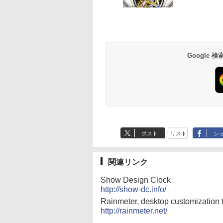
- 800 Robux 【限定
式テキスト 第４版
Paperwhite (16GB)
- 1000 Robux 【限
思い通りの絵を引き
に優しい、かさばら
バーチャルアイテム
7インチディスプレ
バーチャルアイテム
出す プロンプトの言
ない、大きな画面で
￥1,766
を含む】 【オンライ
イ、色調調節ライ
を含む】 【オンライ
葉 AI画像生成シリー
読みやすい、6週間
￥1,300
￥22,980
￥1,600
￥480
￥16,980
ンゲームコード】 ロ
ト、12週間持続バッ
ンゲームコード】 ロ
ズ (はぴーイラスト
続バッテリー、6イ
ブロックス | オンラ
テリー、広告なし、
ブロックス |オンラ
Labo)
チディスプレイ電子
インコード版
ブラック
ンコード版
書籍リーダー、ブラ
Google
ック、16GB、広告
し
ポスト
リスト
シ
関連リンク
Show Design Clock
http://show-dc.info/
Rainmeter, desktop customization 
http://rainmeter.net/