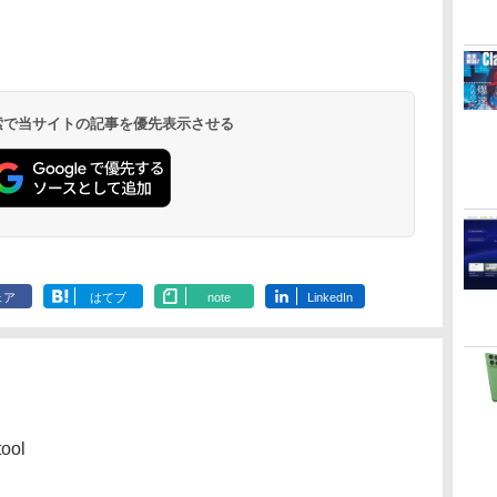
定
Home & Business
んやさしい 教科書:
シグニチャーエディ
- 2,000 Robux 【限
HTML & CSSとWeb
Colorsoft | 16GBス
Minecraft (マインクラ
ー・カタログ: 本体ハ
Scribe Colorsoft | 11
2024(最新 永続版)|オ
非エンジニア 初心者
ション (32GB) 7イン
定バーチャルアイテ
デザイン入門講座
トレージ、防水、7イ
フト): Java & Bedrock
ードウェア・市販ソフ
インチカラーディスプ
持
ンラインコード
素人 でも安心 使い方
チディスプレイ、明
ムを含む】 【オンラ
［第2版］
ンチカラーディスプ
Edition | オンラインコ
トウェアのパーフェク
レイ、64GBストレー
￥39,582
￥99
￥27,980
￥3,200
￥1,292
￥31,980
￥3,600
￥1,600
￥115,980
ン
版|Windows11、
マニュアル AI副業に
るさ自動調整、色調
インゲームコード】
レイ、色調調節ライ
ード版
トリストと最新エミュ
ジ、ノート機能搭載、
イ
10/mac対応|PC2台
もコンテンツ作成に
調節ライト、12週間
ロブロックス | オン
ト、最大8週間持続バ
レータ紹介
明るさ自動調整、色調
もKindle出版にも！
持続バッテリー、広
ラインコード版
ッテリー、広告無
調節ライト、プレミア
 検索で当サイトの記事を優先表示させる
な
非エンジニアのため
告なし、メタリック
し、ブラック (2025
ムペン付き、グラファ
のAIコーディング入
ブラック
年発売)
イト
門シリーズ
ェア
はてブ
note
LinkedIn
tool