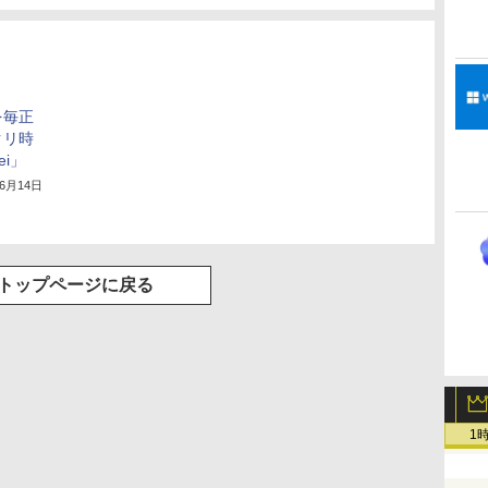
を毎正
クリ時
ei」
年6月14日
トップページに戻る
1