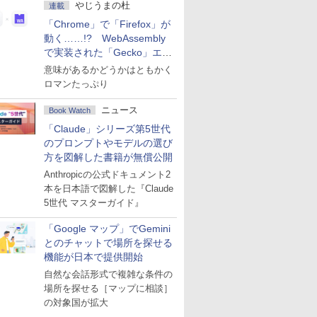
やじうまの杜
連載
「Chrome」で「Firefox」が
動く……!? WebAssembly
で実装された「Gecko」エン
ジン
意味があるかどうかはともかく
ロマンたっぷり
ニュース
Book Watch
「Claude」シリーズ第5世代
のプロンプトやモデルの選び
方を図解した書籍が無償公開
Anthropicの公式ドキュメント2
本を日本語で図解した『Claude
5世代 マスターガイド』
「Google マップ」でGemini
とのチャットで場所を探せる
機能が日本で提供開始
自然な会話形式で複雑な条件の
場所を探せる［マップに相談］
の対象国が拡大