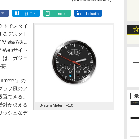
ェア
はてブ
note
LinkedIn
ンパクトでスタイ
するデスクト
ista/7/8に
Webサイト
には、ガジェ
必要。
meter」の
グラフ風のア
最
設置できる。
秒針が映える
「System Meter」v1.0
リッシュなデ