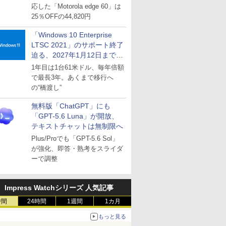
応した「Motorola edge 60」は
25％OFFの44,820円
「Windows 10 Enterprise
LTSC 2021」のサポート終了
迫る、2027年1月12日まで
～ESUは9月1日から販売
1年目は1台61米ドル、毎年倍額
で最長3年。あくまで移行へ
の“橋渡し”
無料版「ChatGPT」にも
「GPT-5.6 Luna」が開放、
テキストチャットは無制限へ
Plus/Proでも「GPT-5.6 Sol」
が強化、即答・熟考をスライダ
ーで調整
Impress Watchシリーズ 人気記事
時間
24時間
1週間
1カ月
もっと見る