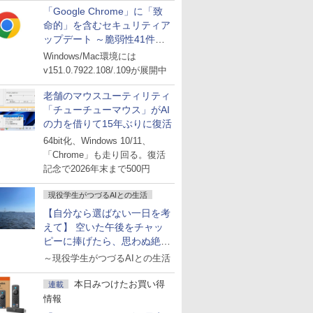
「Google Chrome」に「致
命的」を含むセキュリティア
ップデート ～脆弱性41件に
対処
Windows/Mac環境には
v151.0.7922.108/.109が展開中
老舗のマウスユーティリティ
「チューチューマウス」がAI
の力を借りて15年ぶりに復活
64bit化、Windows 10/11、
「Chrome」も走り回る。復活
記念で2026年末まで500円
現役学生がつづるAIとの生活
【自分なら選ばない一日を考
えて】 空いた午後をチャッ
ピーに捧げたら、思わぬ絶景
に出会った話
～現役学生がつづるAIとの生活
本日みつけたお買い得
連載
情報