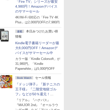
「Fire TV」シリーズが最安
4,980円！Amazonデバイス
のサマーセール
4K/Wi-Fi 6対応の「Fire TV 4K
Plus」は2,000円OFFの7,980円
本日みつけたお買い得
連載
情報
Kindle電子書籍リーダーが最
大8,000円OFF！Amazonデ
バイスがサマーセール中
カラー版「Kindle Colorsoft」が
31,980円。「Kindle
Paperwhite」は5,000円OFF
セール情報
Book Watch
『ドッジ弾子』『新テニスの
王子様』『二階堂地獄ゴル
フ』などが50％還元！
Amazonマンガ週末セール
『リアル』『ハナバス』
『MAJOR 2nd』『オールラウ
ンダー廻』など「アツいスポー