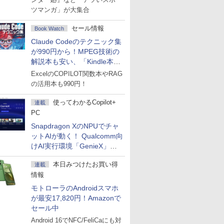
ツマンガ」が大集合
セール情報
Book Watch
Claude Codeのテクニック集
が990円から！MPEG技術の
解説本も安い、「Kindle本サ
マーセール」第2弾開始！
ExcelのCOPILOT関数本やRAG
の活用本も990円！
使ってわかるCopilot+
連載
PC
Snapdragon XのNPUでチャ
ットAIが動く！ Qualcomm向
けAI実行環境「GenieX」を
試してみた
本日みつけたお買い得
連載
情報
モトローラのAndroidスマホ
が最安17,820円！Amazonで
セール中
Android 16でNFC/FeliCaにも対