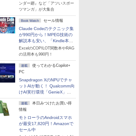
ンダー廻』など「アツいスポー
ツマンガ」が大集合
セール情報
Book Watch
Claude Codeのテクニック集
が990円から！MPEG技術の
解説本も安い、「Kindle本サ
マーセール」第2弾開始！
ExcelのCOPILOT関数本やRAG
の活用本も990円！
使ってわかるCopilot+
連載
PC
Snapdragon XのNPUでチャ
ットAIが動く！ Qualcomm向
けAI実行環境「GenieX」を
試してみた
本日みつけたお買い得
連載
情報
モトローラのAndroidスマホ
が最安17,820円！Amazonで
セール中