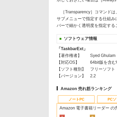
［Transparency］コマ
サブメニューで指定する仕組みに
バーで細かく透明度を指定する
ソフトウェア情報
「TaskbarExt」
【著作権者】
Syed Ghula
【対応OS】
64bit版を含
【ソフト種別】
フリーソフト
【バージョン】
2.2
Amazon 売れ筋ランキング
ノートPC
PC
Amazon 電子書籍リーダー 