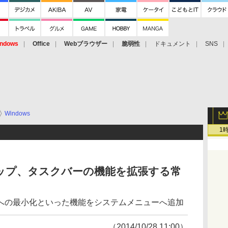
ndows
Office
Webブラウザー
脆弱性
ドキュメント
SNS
Windows
1
ップ、タスクバーの機能を拡張する常
」
への最小化といった機能をシステムメニューへ追加
（2014/10/28 11:00）