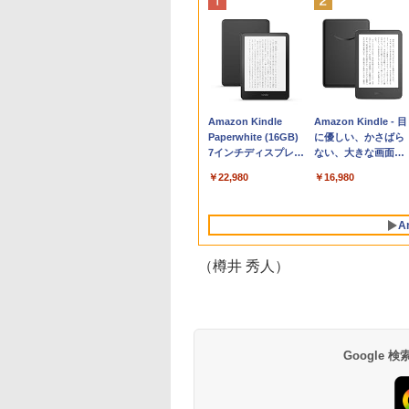
Apple 2026
Robloxギフトカード
生成AIパスポート公
Amazon Kindle
tomtoc 360°保護
Microsoft Office
AIイラスト表現辞典:
Amazon Kindle - 目
MacBook Neo A18
- 800 Robux 【限定
式テキスト 第４版
Paperwhite (16GB)
15.6 16インチ パソ
Home & Business
思い通りの絵を引き
に優しい、かさばら
Proチップ搭載13イ
バーチャルアイテム
7インチディスプレ
ンケース Dell NEC
2024(最新 永続版)|オ
出す プロンプトの言
ない、大きな画面で
￥1,766
ンチノートブック：
を含む】 【オンライ
イ、色調調節ライ
Lavie ASUS HP
ンラインコード
葉 AI画像生成シリー
読みやすい、6週間
￥162,598
￥1,300
￥22,980
￥2,952
￥39,582
￥480
￥16,980
AIとApple
ンゲームコード】 ロ
ト、12週間持続バッ
dynabook Lenovo
版|Windows11、
ズ (はぴーイラスト
続バッテリー、6イ
Intelligence、Liquid
ブロックス | オンラ
テリー、広告なし、
対応
10/mac対応|PC2台
Labo)
チディスプレイ電子
Retinaディスプレ
インコード版
ブラック
書籍リーダー、ブラ
A
イ、8GBメモリ、
ック、16GB、広告
512GB SSD、1080p
し
FaceTime HDカメ
（樽井 秀人）
ラ、Touch ID - イン
ディゴ + 3年延長
AppleCare+ for 13イ
ンチMacBook
Neo(A18 Pro)|ダウン
ロード版
Google