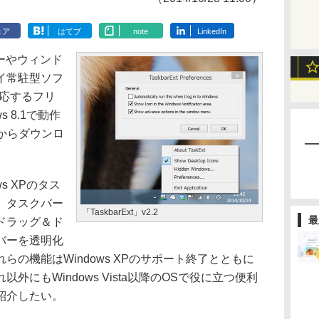
ェア
はてブ
note
LinkedIn
バーやウィンド
イ常駐型ソフ
に対応するフリ
 8.1で動作
からダウンロ
s XPのタス
。タスクバー
「TaskbarExt」v2.2
最
ドラッグ＆ド
バーを透明化
の機能はWindows XPのサポート終了とともに
にもWindows Vista以降のOSで役に立つ便利
紹介したい。