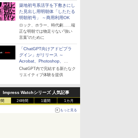
築地初号系活字を下敷きにし
た見出し用明朝体「したたる
明朝初号」 ～商用利用OK
ロック、ホラー、時代劇……端
正な明朝では物足りない“強い
言葉”のために
「ChatGPT向けアドビプラ
グイン」がリリース ～
Acrobat、Photoshop、
Premiereなどの機能を1つの
ChatGPT内で完結する新たなク
プラグインに統合
リエイティブ体験を提供
Impress Watchシリーズ 人気記事
時間
24時間
1週間
1カ月
もっと見る