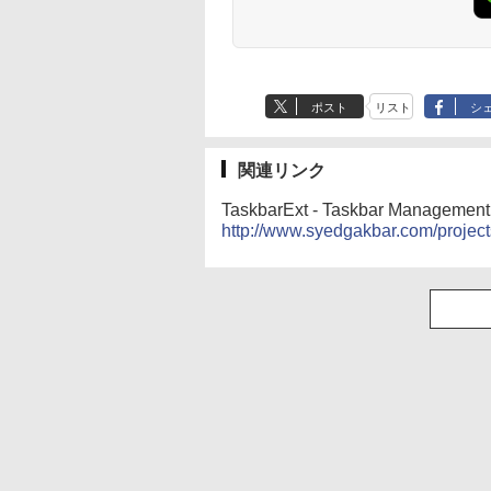
ポスト
リスト
シ
関連リンク
TaskbarExt - Taskbar Managemen
http://www.syedgakbar.com/project