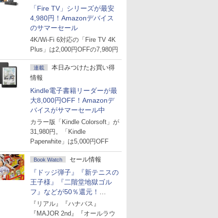
「Fire TV」シリーズが最安
4,980円！Amazonデバイス
のサマーセール
4K/Wi-Fi 6対応の「Fire TV 4K
Plus」は2,000円OFFの7,980円
本日みつけたお買い得
連載
情報
Kindle電子書籍リーダーが最
大8,000円OFF！Amazonデ
バイスがサマーセール中
カラー版「Kindle Colorsoft」が
31,980円。「Kindle
Paperwhite」は5,000円OFF
セール情報
Book Watch
『ドッジ弾子』『新テニスの
王子様』『二階堂地獄ゴル
フ』などが50％還元！
Amazonマンガ週末セール
『リアル』『ハナバス』
『MAJOR 2nd』『オールラウ