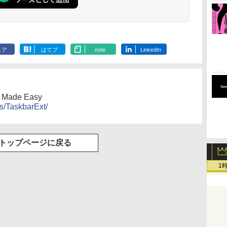
ェア
はてブ
note
LinkedIn
t Made Easy
s/TaskbarExt/
トップページに戻る
1