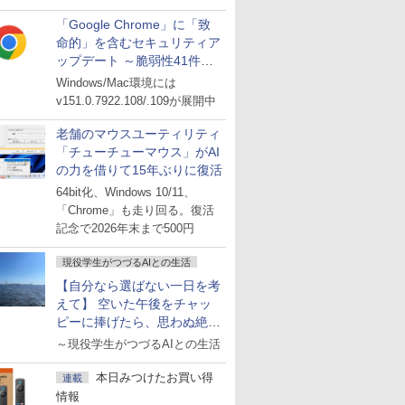
「Google Chrome」に「致
命的」を含むセキュリティア
ップデート ～脆弱性41件に
対処
Windows/Mac環境には
v151.0.7922.108/.109が展開中
老舗のマウスユーティリティ
「チューチューマウス」がAI
の力を借りて15年ぶりに復活
64bit化、Windows 10/11、
「Chrome」も走り回る。復活
記念で2026年末まで500円
現役学生がつづるAIとの生活
【自分なら選ばない一日を考
えて】 空いた午後をチャッ
ピーに捧げたら、思わぬ絶景
に出会った話
～現役学生がつづるAIとの生活
本日みつけたお買い得
連載
情報