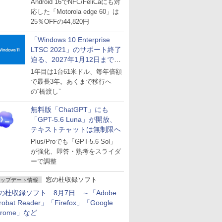
Android 16でNFC/FeliCaにも対
応した「Motorola edge 60」は
25％OFFの44,820円
「Windows 10 Enterprise
LTSC 2021」のサポート終了
迫る、2027年1月12日まで
～ESUは9月1日から販売
1年目は1台61米ドル、毎年倍額
で最長3年。あくまで移行へ
の“橋渡し”
無料版「ChatGPT」にも
「GPT-5.6 Luna」が開放、
テキストチャットは無制限へ
Plus/Proでも「GPT-5.6 Sol」
が強化、即答・熟考をスライダ
ーで調整
窓の杜収録ソフト
ップデート情報
の杜収録ソフト 8月7日 ～「Adobe
robat Reader」「Firefox」「Google
hrome」など