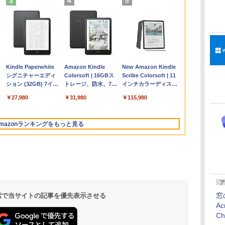
Apple 2026
Robloxギフトカード
ClaudeCode いちば
Kindle Paperwhite
【Amazon.co.jp限
Robloxギフトカード
1冊ですべて身につく
Amazon Kindle
FMV ノートパソコン
Windows版 |
FM TOWNS ハイパ
New Amazon Kindle
コ
MacBook Air M5チ
- 2,000 Robux 【限
んやさしい 教科書:
シグニチャーエディ
定】 HP ノートパソ
- 1000 Robux 【限定
HTML & CSSとWeb
Colorsoft | 16GBス
WE1-K3 (MS 365
Minecraft (マインクラ
ー・カタログ: 本体ハ
Scribe Colorsoft | 11
ップ搭載13インチノ
定バーチャルアイテ
非エンジニア 初心者
ション (32GB) 7イン
コン 15-fd 15.6イン
バーチャルアイテム
デザイン入門講座
トレージ、防水、7イ
Personal/Copilotキー
フト): Java & Bedrock
ードウェア・市販ソフ
インチカラーディスプ
持
ートブック：AIと
ムを含む】 【オンラ
素人 でも安心 使い方
チディスプレイ、明
チ 16GBメモリ
を含む】 【オンライ
［第2版］
ンチカラーディスプ
搭載/Win 11/15.6
Edition | オンラインコ
トウェアのパーフェク
レイ、64GBストレー
￥298,901
￥3,200
￥99
￥27,980
￥129,800
￥1,600
￥2,326
￥31,980
￥139,880
￥3,600
￥1,600
￥115,980
ン
Apple Intelligence、
インゲームコード】
マニュアル AI副業に
るさ自動調整、色調
512GB SSD インテ
ンゲームコード】 ロ
レイ、色調調節ライ
型/Core i5/16GB/SSD
ード版
トリストと最新エミュ
ジ、ノート機能搭載、
13.6インチLiquid
ロブロックス | オン
もコンテンツ作成に
調節ライト、12週間
ル Core 5
ブロックス |オンライ
ト、最大8週間持続バ
512GB/ホワイト)
レータ紹介
明るさ自動調整、色調
Retinaディスプレ
ラインコード版
もKindle出版にも！
持続バッテリー、広
ンコード版
ッテリー、広告無
FMVWK3E15W_AZ
調節ライト、プレミア
mazonランキングをもっと見る
な
イ、24GBユニファイ
非エンジニアのため
告なし、メタリック
し、ブラック (2025
ムペン付き、グラファ
ドメモリ、1TB SSD
のAIコーディング入
ブラック
年発売)
イト
ストレージ、12MPセ
門シリーズ
ンターフレームカメ
ラ、日本語キーボー
ド、Touch ID - ミッ
ドナイト
ア
窓
 検索で当サイトの記事を優先表示させる
Ac
C