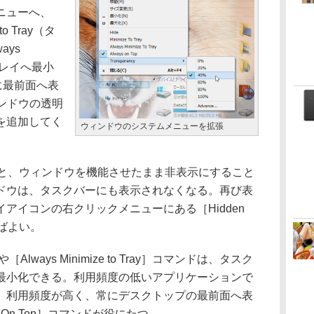
ニューへ、
o Tray（タ
ays
クトレイへ最小
常に最前面へ表
ウィンドウの透明
を追加してく
ウィンドウのシステムメニューを拡張
ると、ウィンドウを機能させたまま非表示にすること
ドウは、タスクバーにも表示されなくなる。再び表
アイコンの右クリックメニューにある［Hidden
ればよい。
や［Always Minimize to Tray］コマンドは、タスク
最小化できる。利用頻度の低いアプリケーションで
、利用頻度が高く、常にデスクトップの最前面へ表
 On Top］コマンドが役にたつ。