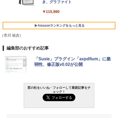
Core i5/16GB/SSD 512GB/ホワイト) FM
き、グラファイト
VWK3E15W_AZ
￥115,980
￥123,400
Amazonランキングをもっと見る
（市川 祐吉）
編集部のおすすめ記事
「Susie」プラグイン「axpdfium」に脆
弱性、修正版v0.02が公開
窓の杜をいいね・フォローして最新記事をチ
ェック！