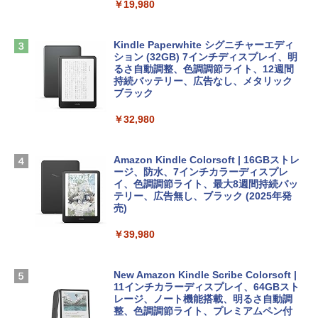
￥19,980
ClaudeCode いちばんやさしい 教科書:
￥2,952
非エンジニア 初心者 素人 でも安心 使い
Robloxギフトカード - 2,000 Robux 【限
方 マニュアル AI副業にもコンテンツ作成
定バーチャルアイテムを含む】 【オンラ
にもKindle出版にも！ 非エンジニアのた
インゲームコード】 ロブロックス | オン
Kindle Paperwhite シグニチャーエディ
めのAIコーディング入門シリーズ
Apple 2026 MacBook Air M5チップ搭載
ラインコード版
ション (32GB) 7インチディスプレイ、明
13インチノートブック：AIとApple Intell
るさ自動調整、色調調節ライト、12週間
igence、13.6インチLiquid Retinaディ
持続バッテリー、広告なし、メタリック
￥99
￥3,200
スプレイ、24GBユニファイドメモリ、1
ブラック
TB SSD、12MPセンターフレームカメ
ラ、Touch ID - ミッドナイト + 3年延長
￥32,980
1冊ですべて身につくHTML & CSSとWe
Robloxギフトカード - 1000 Robux 【限
AppleCare+ for 13インチMacBook Air
bデザイン入門講座［第2版］
定バーチャルアイテムを含む】 【オンラ
(M5)|ダウンロード版
インゲームコード】 ロブロックス |オン
ラインコード版
Amazon Kindle Colorsoft | 16GBストレ
￥2,326
￥347,600
ージ、防水、7インチカラーディスプレ
イ、色調調節ライト、最大8週間持続バッ
￥1,600
テリー、広告無し、ブラック (2025年発
【Amazon.co.jp限定】 HP ノートパソコ
売)
FM TOWNS ハイパー・カタログ: 本体ハ
ン 15-fd 15.6インチ 16GBメモリ 512GB
ードウェア・市販ソフトウェアのパーフ
Windows版 | Minecraft (マインクラフ
SSD インテル Core 5
￥39,980
ェクトリストと最新エミュレータ紹介
ト): Java & Bedrock Edition | オンライ
ンコード版
￥129,800
￥1,600
New Amazon Kindle Scribe Colorsoft |
￥3,600
11インチカラーディスプレイ、64GBスト
FMV ノートパソコン WE1-K3 (MS 365 P
レージ、ノート機能搭載、明るさ自動調
ersonal/Copilotキー搭載/Win 11/15.6型/
整、色調調節ライト、プレミアムペン付