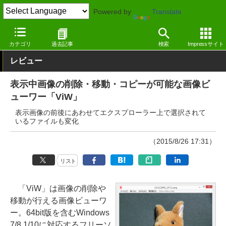
Powered by
Translate
窓の杜
画像・映像・音楽
写真
Windows
カテゴリ
過去記事
検索
Impressサイト
レビュー
表示中画像の削除・移動・コピーが可能な画像ビ
ューワー「ViW」
表示画像の前後にあわせてエクスプローラー上で選択されて
いるファイルも変化
（2015/8/26 17:31）
リスト
「ViW」は画像の削除や
移動が行える画像ビューワ
ー。64bit版を含むWindows
7/8.1/10に対応するフリーソ