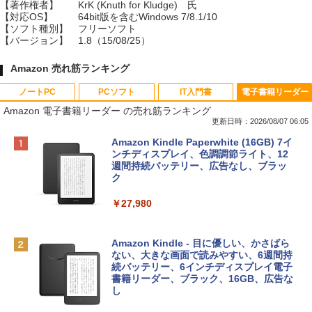
【著作権者】
KrK (Knuth for Kludge) 氏
【対応OS】
64bit版を含むWindows 7/8.1/10
【ソフト種別】
フリーソフト
【バージョン】
1.8（15/08/25）
Amazon 売れ筋ランキング
ノートPC
PCソフト
IT入門書
電子書籍リーダー
Amazon 電子書籍リーダー の売れ筋ランキング
更新日時：2026/08/07 06:05
Apple 2026 MacBook Neo A18 Proチッ
Robloxギフトカード - 800 Robux 【限
生成AIパスポート公式テキスト 第４版
Amazon Kindle Paperwhite (16GB) 7イ
プ搭載13インチノートブック：AIとAppl
定バーチャルアイテムを含む】 【オンラ
ンチディスプレイ、色調調節ライト、12
e Intelligence、Liquid Retinaディスプ
インゲームコード】 ロブロックス | オン
週間持続バッテリー、広告なし、ブラッ
￥1,766
レイ、8GBメモリ、512GB SSD、1080p
ラインコード版
ク
FaceTime HDカメラ、Touch ID - インデ
ィゴ + 3年延長 AppleCare+ for 13インチ
￥1,300
￥27,980
MacBook Neo(A18 Pro)|ダウンロード版
AIイラスト表現辞典: 思い通りの絵を引き
￥162,598
出す プロンプトの言葉 AI画像生成シリー
Microsoft Office Home & Business 202
Amazon Kindle - 目に優しい、かさばら
ズ (はぴーイラストLabo)
4(最新 永続版)|オンラインコード版|Wind
ない、大きな画面で読みやすい、6週間持
ows11、10/mac対応|PC2台
続バッテリー、6インチディスプレイ電子
tomtoc 360°保護 15.6 16インチ パソコ
書籍リーダー、ブラック、16GB、広告な
￥480
ンケース Dell NEC Lavie ASUS HP dyna
し
￥39,582
book Lenovo対応