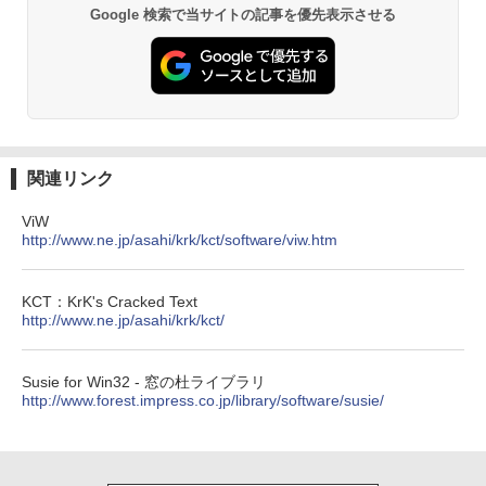
Google 検索で当サイトの記事を優先表示させる
関連リンク
ViW
http://www.ne.jp/asahi/krk/kct/software/viw.htm
KCT：KrK's Cracked Text
http://www.ne.jp/asahi/krk/kct/
Susie for Win32 - 窓の杜ライブラリ
http://www.forest.impress.co.jp/library/software/susie/