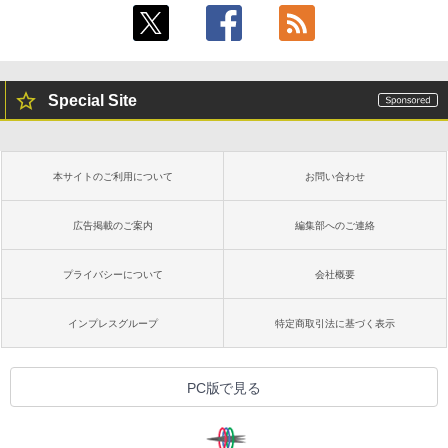
ラインコード版
るさ自動調整、色調調節ライト、12週間
持続バッテリー、広告なし、メタリック
ブラック
￥1,600
ClaudeCode いちばんやさしい 教科書:
￥27,980
非エンジニア 初心者 素人 でも安心 使い
方 マニュアル AI副業にもコンテンツ作成
Special Site
Robloxギフトカード - 2,000 Robux 【限
にもKindle出版にも！ 非エンジニアのた
定バーチャルアイテムを含む】 【オンラ
めのAIコーディング入門シリーズ
インゲームコード】 ロブロックス | オン
Amazon Kindle Paperwhite (16GB) 7イ
ラインコード版
ンチディスプレイ、色調調節ライト、12
￥99
週間持続バッテリー、広告なし、ブラッ
本サイトのご利用について
お問い合わせ
ク
￥3,200
￥22,980
AIイラスト表現辞典: 思い通りの絵を引き
広告掲載のご案内
編集部へのご連絡
出す プロンプトの言葉 AI画像生成シリー
Microsoft Office Home & Business 202
ズ (はぴーイラストLabo)
4(最新 永続版)|オンラインコード版|Wind
プライバシーについて
会社概要
ows11、10/mac対応|PC2台
Amazon Kindle Colorsoft | 16GBストレ
￥480
ージ、防水、7インチカラーディスプレ
イ、色調調節ライト、最大8週間持続バッ
￥39,582
インプレスグループ
特定商取引法に基づく表示
テリー、広告無し、ブラック (2025年発
売)
FM TOWNS ハイパー・カタログ: 本体ハ
ードウェア・市販ソフトウェアのパーフ
Windows版 | Minecraft (マインクラフ
￥31,980
PC版で見る
ェクトリストと最新エミュレータ紹介
ト): Java & Bedrock Edition | オンライ
ンコード版
￥1,600
New Amazon Kindle Scribe Colorsoft |
￥3,600