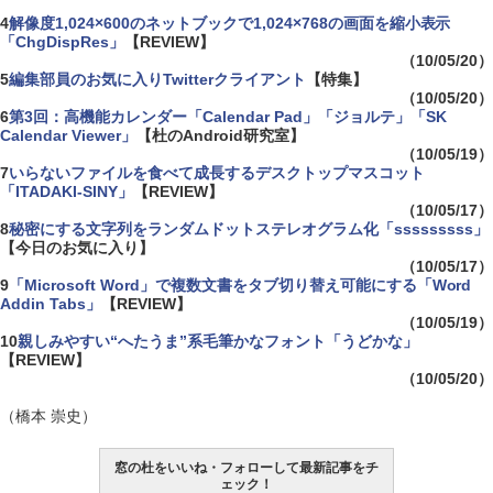
4
解像度1,024×600のネットブックで1,024×768の画面を縮小表示
「ChgDispRes」
【REVIEW】
（10/05/20）
5
編集部員のお気に入りTwitterクライアント
【特集】
（10/05/20）
6
第3回：高機能カレンダー「Calendar Pad」「ジョルテ」「SK
Calendar Viewer」
【杜のAndroid研究室】
（10/05/19）
7
いらないファイルを食べて成長するデスクトップマスコット
「ITADAKI-SINY」
【REVIEW】
（10/05/17）
8
秘密にする文字列をランダムドットステレオグラム化「sssssssss」
【今日のお気に入り】
（10/05/17）
9
「Microsoft Word」で複数文書をタブ切り替え可能にする「Word
Addin Tabs」
【REVIEW】
（10/05/19）
10
親しみやすい“へたうま”系毛筆かなフォント「うどかな」
【REVIEW】
（10/05/20）
（橋本 崇史）
窓の杜をいいね・フォローして最新記事をチ
ェック！