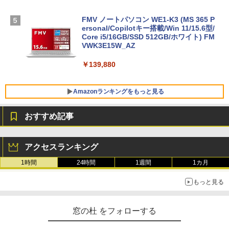
FMV ノートパソコン WE1-K3 (MS 365 P
ersonal/Copilotキー搭載/Win 11/15.6型/
Core i5/16GB/SSD 512GB/ホワイト) FM
VWK3E15W_AZ
￥139,880
Amazonランキングをもっと見る
おすすめ記事
Robloxギフトカード - 800 Robux 【限
生成AIパスポート公式テキスト 第４版
Amazon Kindle - 目に優しい、かさばら
定バーチャルアイテムを含む】 【オンラ
ない、大きな画面で読みやすい、6週間持
アクセスランキング
インゲームコード】 ロブロックス | オン
続バッテリー、6インチディスプレイ電子
￥1,766
ラインコード版
書籍リーダー、マッチャ、16GB、広告な
1時間
24時間
1週間
1カ月
し
￥1,300
もっと見る
￥16,980
1冊ですべて身につくHTML & CSSとWe
bデザイン入門講座［第2版］
Robloxギフトカード - 1000 Robux 【限
窓の杜 をフォローする
定バーチャルアイテムを含む】 【オンラ
Kindle Paperwhite シグニチャーエディ
インゲームコード】 ロブロックス |オン
ション (32GB) 7インチディスプレイ、明
￥1,292