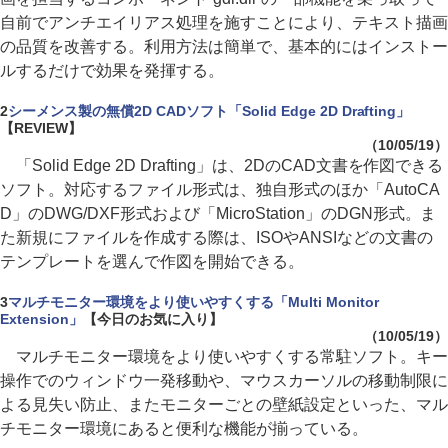
自前でアンチエイリアス処理を施すことにより、テキスト描画
の品質を改善する。利用方法は簡単で、基本的にはインストー
ルするだけで効果を発揮する。
2
シーメンス製の無償2D CADソフト「Solid Edge 2D Drafting」
【REVIEW】
（10/05/19）
「Solid Edge 2D Drafting」は、2DのCAD文書を作図できる
ソフト。対応するファイル形式は、独自形式のほか「AutoCA
D」のDWG/DXF形式および「MicroStation」のDGN形式。ま
た新規にファイルを作成する際は、ISOやANSIなどの文書の
テンプレートを選んで作図を開始できる。
3
マルチモニター環境をより使いやすくする「Multi Monitor
Extension」
【今日のお気に入り】
（10/05/19）
マルチモニター環境をより使いやすくする常駐ソフト。キー
操作でのウィンドウ一発移動や、マウスカーソルの移動制限に
よる見失い防止、またモニターごとの壁紙設定といった、マル
チモニター環境にあると便利な機能が揃っている。