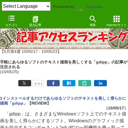
Powered by
Translate
カテゴリ
過去記事
検索
Impressサイト
【5月第4週 10/05/17 - 10/05/23】
手軽にあらゆるソフトのテキスト描画を美しくする「gdipp」の記事が
注目される
(10/05/25)
リスト
1
インストールするだけであらゆるソフトのテキストを美しく滑らかに
描画「gdipp」
【REVIEW】
（10/05/17）
「gdipp」は、さまざまなWindowsソフト上でのテキスト描
画を美しく滑らかにするソフト。Windowsのグラフィック描
画を担当するコンポーネント“gdi.dll”の一部機能を乗っ取って