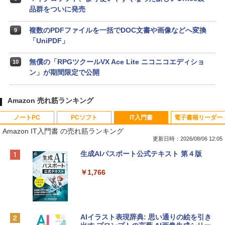
品群をついに発売
複数のPDFファイルを一括でDOC文書や画像などへ変換
9
「UniPDF」
無償の「RPGツクールVX Ace Lite ニコニコエディショ
10
ン」が期間限定で公開
Amazon 売れ筋ランキング
ノートPC
PCソフト
IT入門書
電子書籍リーダー
Amazon IT入門書 の売れ筋ランキング
更新日時：2026/08/06 12:05
Apple 2026 MacBook Neo A18 Proチッ
Xbox プリペイドカード 10,000円 デジタ
生成AIパスポート公式テキスト 第４版
プ搭載13インチノートブック：AIとAppl
ルコード 【旧 Xbox ギフトカード】 [オ
e Intelligenceのために設計、Liquid Ret
ンラインコード]
￥1,766
inaディスプレイ、8GBユニファイドメモ
リ、512GB SSDストレージ、1080p Fac
￥10,000
eTime HDカメラ、Touch ID - インディ
ゴ
AIイラスト表現辞典: 思い通りの絵を引き
Robloxギフトカード - 800 Robux 【限
￥137,800