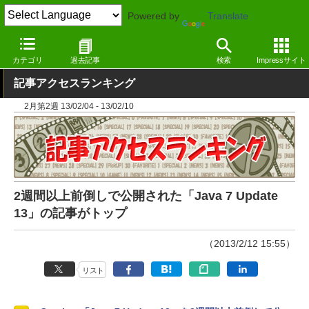
Powered by
Translate
窓の杜
その他の話題
トピック
その他
カテゴリ
過去記事
検索
Impressサイト
記事アクセスランキング
2月第2週 13/02/04 - 13/02/10
2週間以上前倒しで公開された「Java 7 Update
13」の記事がトップ
（2013/2/12 15:55）
リスト