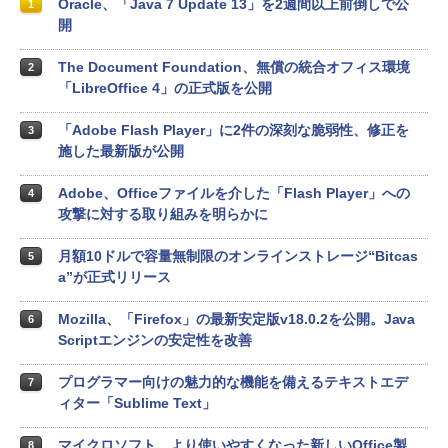
Oracle、「Java 7 Update 13」を2週間以上前倒しで公
1
開
The Document Foundation、無償の統合オフィス環境
2
「LibreOffice 4」の正式版を公開
「Adobe Flash Player」に2件の深刻な脆弱性、修正を
3
施した最新版が公開
Adobe、Officeファイルを介した「Flash Player」への
4
攻撃に対する取り組みを明らかに
月額10ドルで容量無制限のオンラインストレージ“Bitcas
5
a”が正式リリース
Mozilla、「Firefox」の最新安定版v18.0.2を公開。Java
6
Scriptエンジンの安定性を改善
プログラマー向けの魅力的な機能を備えるテキストエデ
7
ィター「Sublime Text」
マイクロソフト、より使いやすくなった新しいOffice製
8