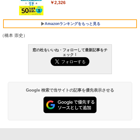
￥129,800
ラインコード版
￥2,326
￥1,600
FMV ノートパソコン WE1-K3 (MS 365 P
ersonal/Copilotキー搭載/Win 11/15.6型/
Amazonランキングをもっと見る
Core i5/16GB/SSD 512GB/ホワイト) FM
VWK3E15W_AZ
（橋本 崇史）
￥119,800
Amazon Kindle Paperwhite (16GB) 7イ
窓の杜をいいね・フォローして最新記事をチ
ンチディスプレイ、色調調節ライト、12
ェック！
週間持続バッテリー、広告なし、ブラッ
ク
￥27,980
Google 検索で当サイトの記事を優先表示させる
Amazon Kindle - 目に優しい、かさばら
ない、大きな画面で読みやすい、6週間持
続バッテリー、6インチディスプレイ電子
書籍リーダー、ブラック、16GB、広告な
し
￥19,980