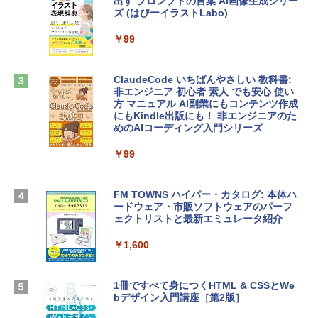
出す プロンプトの言葉 AI画像生成シリー
定バーチャルアイテムを含む】 【オンラ
ズ (はぴーイラストLabo)
インゲームコード】 ロブロックス | オン
ラインコード版
tomtoc 360°保護 15.6 16インチ パソコ
￥99
ンケース Dell NEC Lavie ASUS HP dyna
￥1,300
book Lenovo対応
ClaudeCode いちばんやさしい 教科書:
￥2,952
非エンジニア 初心者 素人 でも安心 使い
Microsoft Office Home & Business 202
方 マニュアル AI副業にもコンテンツ作成
4(最新 永続版)|オンラインコード版|Wind
にもKindle出版にも！ 非エンジニアのた
ows11、10/mac対応|PC2台
めのAIコーディング入門シリーズ
Apple 2026 MacBook Air M5チップ搭載
13インチノートブック：AIとApple Intell
￥39,582
igence、13.6インチLiquid Retinaディ
￥99
スプレイ、24GBユニファイドメモリ、1
TB SSDストレージ、12MPセンターフレ
Robloxギフトカード - 2,000 Robux 【限
ームカメラ、日本語キーボード、Touch I
FM TOWNS ハイパー・カタログ: 本体ハ
定バーチャルアイテムを含む】 【オンラ
D - スカイブルー
ードウェア・市販ソフトウェアのパーフ
インゲームコード】 ロブロックス | オン
ェクトリストと最新エミュレータ紹介
ラインコード版
￥298,901
￥1,600
￥3,200
【Amazon.co.jp限定】 HP ノートパソコ
ン 15-fd 15.6インチ 16GBメモリ 512GB
1冊ですべて身につくHTML & CSSとWe
Robloxギフトカード - 1000 Robux 【限
SSD インテル Core 5
bデザイン入門講座［第2版］
定バーチャルアイテムを含む】 【オンラ
インゲームコード】 ロブロックス |オン