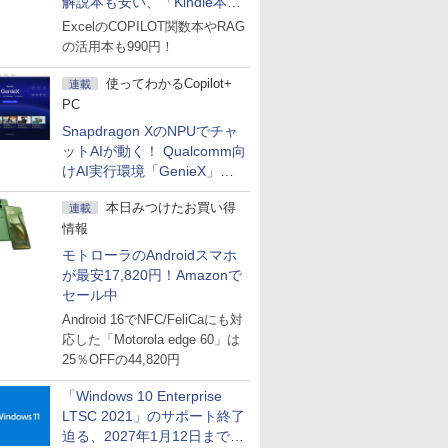
解説本も安い、「Kindle本サ
マーセール」第2弾開始！
ExcelのCOPILOT関数本やRAG
の活用本も990円！
使ってわかるCopilot+
連載
PC
Snapdragon XのNPUでチャ
ットAIが動く！ Qualcomm向
けAI実行環境「GenieX」を
試してみた
本日みつけたお買い得
連載
情報
モトローラのAndroidスマホ
が最安17,820円！Amazonで
セール中
Android 16でNFC/FeliCaにも対
応した「Motorola edge 60」は
25％OFFの44,820円
「Windows 10 Enterprise
LTSC 2021」のサポート終了
迫る、2027年1月12日まで