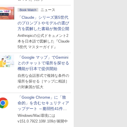
ニュース
Book Watch
「Claude」シリーズ第5世代
のプロンプトやモデルの選び
方を図解した書籍が無償公開
Anthropicの公式ドキュメント2
本を日本語で図解した『Claude
5世代 マスターガイド』
「Google マップ」でGemini
とのチャットで場所を探せる
機能が日本で提供開始
自然な会話形式で複雑な条件の
場所を探せる［マップに相談］
の対象国が拡大
「Google Chrome」に「致
命的」を含むセキュリティア
ップデート ～脆弱性41件に
対処
Windows/Mac環境には
v151.0.7922.108/.109が展開中