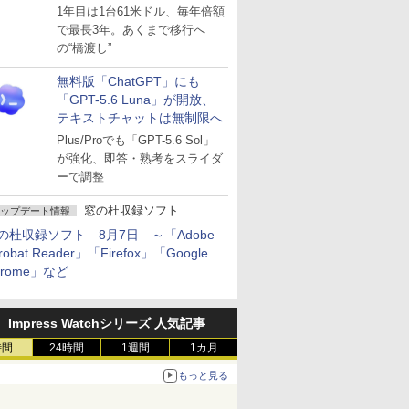
～ESUは9月1日から販売
1年目は1台61米ドル、毎年倍額
で最長3年。あくまで移行へ
の“橋渡し”
無料版「ChatGPT」にも
「GPT-5.6 Luna」が開放、
テキストチャットは無制限へ
Plus/Proでも「GPT-5.6 Sol」
が強化、即答・熟考をスライダ
ーで調整
窓の杜収録ソフト
ップデート情報
の杜収録ソフト 8月7日 ～「Adobe
robat Reader」「Firefox」「Google
hrome」など
Impress Watchシリーズ 人気記事
時間
24時間
1週間
1カ月
もっと見る