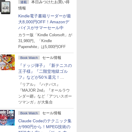
本日みつけたお買い得
連載
情報
Kindle電子書籍リーダーが最
大8,000円OFF！Amazonデ
バイスがサマーセール中
カラー版「Kindle Colorsoft」が
31,980円。「Kindle
Paperwhite」は5,000円OFF
セール情報
Book Watch
『ドッジ弾子』『新テニスの
王子様』『二階堂地獄ゴル
フ』などが50％還元！
Amazonマンガ週末セール
『リアル』『ハナバス』
『MAJOR 2nd』『オールラウ
ンダー廻』など「アツいスポー
ツマンガ」が大集合
セール情報
Book Watch
Claude Codeのテクニック集
が990円から！MPEG技術の