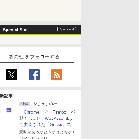
Special Site
窓の杜 をフォローする
新記事
やじうまの杜
連載
「Chrome」で「Firefox」が
動く……!? WebAssembly
で実装された「Gecko」エン
ジン
意味があるかどうかはともかく
ロマンたっぷり