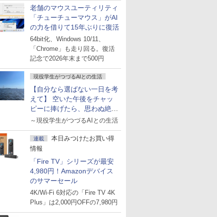
老舗のマウスユーティリティ
「チューチューマウス」がAI
の力を借りて15年ぶりに復活
64bit化、Windows 10/11、
「Chrome」も走り回る。復活
記念で2026年末まで500円
現役学生がつづるAIとの生活
【自分なら選ばない一日を考
えて】 空いた午後をチャッ
ピーに捧げたら、思わぬ絶景
に出会った話
～現役学生がつづるAIとの生活
本日みつけたお買い得
連載
情報
「Fire TV」シリーズが最安
4,980円！Amazonデバイス
のサマーセール
4K/Wi-Fi 6対応の「Fire TV 4K
Plus」は2,000円OFFの7,980円