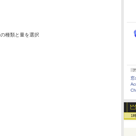
酒の種類と量を選択
ア
窓
Ac
C
1