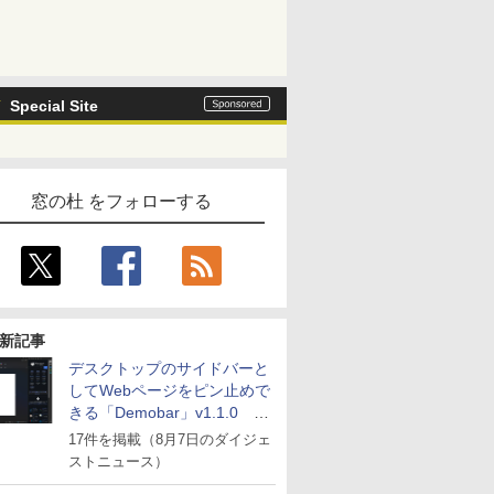
Special Site
窓の杜 をフォローする
新記事
デスクトップのサイドバーと
してWebページをピン止めで
きる「Demobar」v1.1.0 ほ
か
17件を掲載（8月7日のダイジェ
ストニュース）