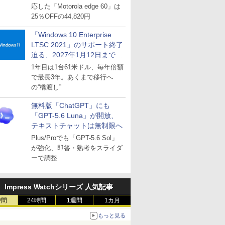
応した「Motorola edge 60」は
25％OFFの44,820円
「Windows 10 Enterprise
LTSC 2021」のサポート終了
迫る、2027年1月12日まで
～ESUは9月1日から販売
1年目は1台61米ドル、毎年倍額
で最長3年。あくまで移行へ
の“橋渡し”
無料版「ChatGPT」にも
「GPT-5.6 Luna」が開放、
テキストチャットは無制限へ
Plus/Proでも「GPT-5.6 Sol」
が強化、即答・熟考をスライダ
ーで調整
Impress Watchシリーズ 人気記事
時間
24時間
1週間
1カ月
もっと見る