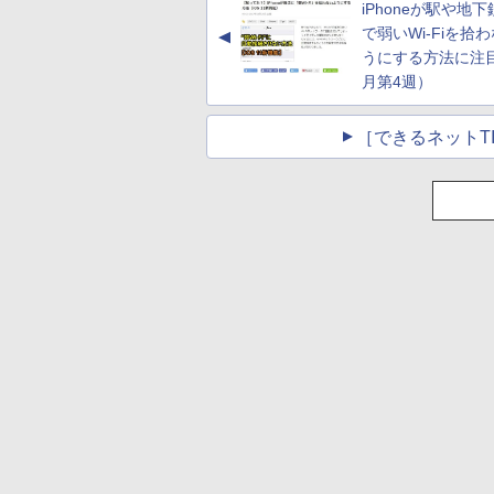
iPhoneが駅や地
チャ、16GB、広告な
告なし、メタリック
し
ブラック
で弱いWi-Fiを拾
▲
うにする方法に注目
月第4週）
［できるネットT