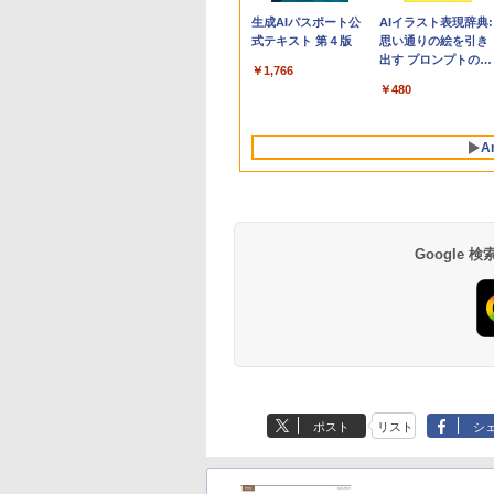
Apple 2026
Robloxギフトカード
生成AIパスポート公
tomtoc 360°保護
Robloxギフトカード
AIイラスト表現辞典:
MacBook Neo A18
- 800 Robux 【限定
式テキスト 第４版
15.6 16インチ パソ
- 1000 Robux 【限
思い通りの絵を引き
Proチップ搭載13イ
バーチャルアイテム
ンケース Dell NEC
バーチャルアイテム
出す プロンプトの言
￥1,766
ンチノートブック：
を含む】 【オンライ
Lavie ASUS HP
を含む】 【オンライ
葉 AI画像生成シリー
￥137,800
￥1,300
￥2,952
￥1,600
￥480
AIとApple
ンゲームコード】 ロ
dynabook Lenovo
ンゲームコード】 ロ
ズ (はぴーイラスト
Intelligenceのために
ブロックス | オンラ
対応
ブロックス |オンラ
Labo)
設計、Liquid Retina
インコード版
ンコード版
A
ディスプレイ、8GB
ユニファイドメモ
リ、512GB SSDスト
レージ、1080p
FaceTime HDカメ
ラ、Touch ID - イン
Google
ディゴ
Amazon Kindle - 目
Kindle Paperwhite
に優しい、かさばら
シグニチャーエディ
ない、大きな画面で
ション (32GB) 7イン
ポスト
リスト
シ
読みやすい、6週間持
チディスプレイ、明
￥16,980
￥27,980
続バッテリー、6イン
るさ自動調整、色調
チディスプレイ電子
調節ライト、12週間
書籍リーダー、マッ
持続バッテリー、広