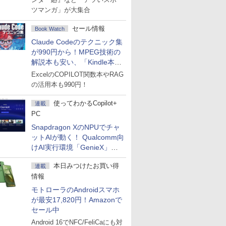
ツマンガ」が大集合
セール情報
Book Watch
Claude Codeのテクニック集
が990円から！MPEG技術の
解説本も安い、「Kindle本サ
マーセール」第2弾開始！
ExcelのCOPILOT関数本やRAG
の活用本も990円！
使ってわかるCopilot+
連載
PC
Snapdragon XのNPUでチャ
ットAIが動く！ Qualcomm向
けAI実行環境「GenieX」を
試してみた
本日みつけたお買い得
連載
情報
モトローラのAndroidスマホ
が最安17,820円！Amazonで
セール中
Android 16でNFC/FeliCaにも対