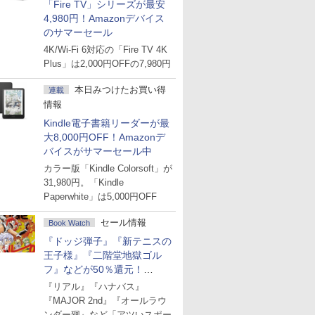
「Fire TV」シリーズが最安
4,980円！Amazonデバイス
のサマーセール
4K/Wi-Fi 6対応の「Fire TV 4K
Plus」は2,000円OFFの7,980円
本日みつけたお買い得
連載
情報
Kindle電子書籍リーダーが最
大8,000円OFF！Amazonデ
バイスがサマーセール中
カラー版「Kindle Colorsoft」が
31,980円。「Kindle
Paperwhite」は5,000円OFF
セール情報
Book Watch
『ドッジ弾子』『新テニスの
王子様』『二階堂地獄ゴル
フ』などが50％還元！
Amazonマンガ週末セール
『リアル』『ハナバス』
『MAJOR 2nd』『オールラウ
ンダー廻』など「アツいスポー