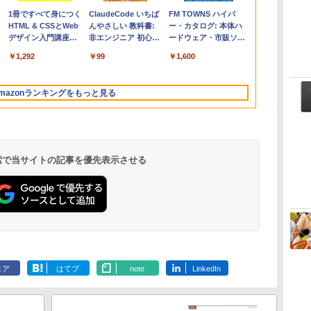
Apple 2026
Microsoft Office
1冊ですべて身につく
【Amazon.co.jp限
Robloxギフトカード
ClaudeCode いちば
FMV ノートパソコン
Windows版 |
FM TOWNS ハイパ
コ
定
MacBook Air M5チ
Home & Business
HTML & CSSとWeb
定】 HP ノートパソ
- 2,000 Robux 【限
んやさしい 教科書:
WE1-K3 (MS 365
Minecraft (マインクラ
ー・カタログ: 本体ハ
ップ搭載13インチノ
2024(最新 永続版)|オ
デザイン入門講座
コン 15-fd 15.6イン
定バーチャルアイテ
非エンジニア 初心者
Personal/Copilotキー
フト): Java & Bedrock
ードウェア・市販ソフ
ートブック：AIと
ンラインコード
［第2版］
チ 16GBメモリ
ムを含む】 【オンラ
素人 でも安心 使い方
搭載/Win 11/15.6
Edition | オンラインコ
トウェアのパーフェク
￥224,800
￥39,582
￥1,292
￥129,800
￥3,200
￥99
￥139,880
￥3,600
￥1,600
Apple Intelligence、
版|Windows11、
512GB SSD インテ
インゲームコード】
マニュアル AI副業に
型/Core i5/16GB/SSD
ード版
トリストと最新エミュ
イ
13.6インチLiquid
10/mac対応|PC2台
ル Core 5
ロブロックス | オン
もコンテンツ作成に
512GB/ホワイト)
レータ紹介
Retinaディスプレ
ラインコード版
もKindle出版にも！
FMVWK3E15W_AZ
mazonランキングをもっと見る
イ、16GBユニファイ
非エンジニアのため
ドメモリ、512GB
のAIコーディング入
SSDストレージ、
門シリーズ
12MPセンターフレー
ムカメラ、日本語キ
ーボード、Touch ID
 検索で当サイトの記事を優先表示させる
- ミッドナイト
Amazon Kindle
Amazon Kindle
New Amazon Kindle
Paperwhite (16GB)
Colorsoft | 16GBス
Scribe Colorsoft | 11
7インチディスプレ
トレージ、防水、7イ
インチカラーディスプ
ェア
はてブ
note
LinkedIn
イ、色調調節ライ
ンチカラーディスプ
レイ、64GBストレー
￥22,980
￥31,980
￥115,980
ト、12週間持続バッ
レイ、色調調節ライ
ジ、ノート機能搭載、
テリー、広告なし、
ト、最大8週間持続バ
明るさ自動調整、色調
ブラック
ッテリー、広告無
調節ライト、プレミア