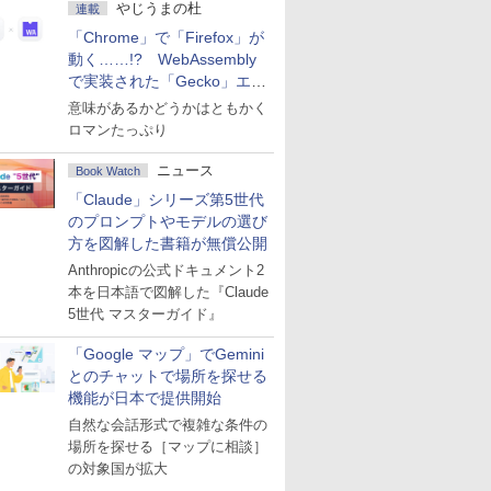
やじうまの杜
連載
「Chrome」で「Firefox」が
動く……!? WebAssembly
で実装された「Gecko」エン
ジン
意味があるかどうかはともかく
ロマンたっぷり
ニュース
Book Watch
「Claude」シリーズ第5世代
のプロンプトやモデルの選び
方を図解した書籍が無償公開
Anthropicの公式ドキュメント2
本を日本語で図解した『Claude
5世代 マスターガイド』
「Google マップ」でGemini
とのチャットで場所を探せる
機能が日本で提供開始
自然な会話形式で複雑な条件の
場所を探せる［マップに相談］
の対象国が拡大