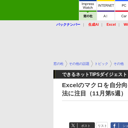
バックナンバー
生成AI
Excel
Wi
窓の杜
その他の話題
トピック
その他
できるネットTIPSダイジェスト
Excelのマクロを自
法に注目（11月第5週）
ポスト
リスト
シ