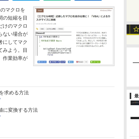
lのマクロを
間の短縮を目
だけのマクロ
らない場合が
考にしてマク
てみよう。目
、作業効率が
日を求める方法
最
/
別の値に変換する方法
/