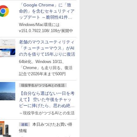
「Google Chrome」に「致
命的」を含むセキュリティア
ップデート ～脆弱性41件に
対処
Windows/Mac環境には
v151.0.7922.108/.109が展開中
老舗のマウスユーティリティ
「チューチューマウス」がAI
の力を借りて15年ぶりに復活
64bit化、Windows 10/11、
「Chrome」も走り回る。復活
記念で2026年末まで500円
現役学生がつづるAIとの生活
【自分なら選ばない一日を考
えて】 空いた午後をチャッ
ピーに捧げたら、思わぬ絶景
に出会った話
～現役学生がつづるAIとの生活
本日みつけたお買い得
連載
情報