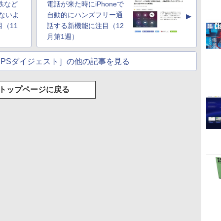
下鉄など
電話が来た時にiPhoneで
し、ブラック (2025
ムペン付き、グラファ
年発売)
イト
わないよ
自動的にハンズフリー通
▲
（11
話する新機能に注目（12
月第1週）
IPSダイジェスト］の他の記事を見る
トップページに戻る