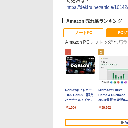
対処法は？
https://dekiru.net/article/16142
Amazon 売れ筋ランキング
ノートPC
PC
Amazon PCソフト の売れ筋
Apple 2026
Robloxギフトカード
tomtoc 360°保護
Microsoft Office
MacBook Neo A18
- 800 Robux 【限定
15.6 16インチ パソ
Home & Business
Proチップ搭載13イ
バーチャルアイテム
ンケース Dell NEC
2024(最新 永続版)|オ
ンチノートブック：
を含む】 【オンライ
Lavie ASUS HP
ンラインコード
￥162,598
￥1,300
￥2,952
￥39,582
AIとApple
ンゲームコード】 ロ
dynabook Lenovo
版|Windows11、
Intelligence、Liquid
ブロックス | オンラ
対応
10/mac対応|PC2台
Retinaディスプレ
インコード版
A
イ、8GBメモリ、