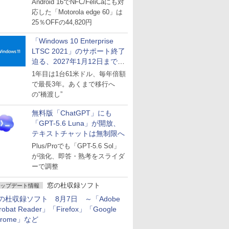
Android 16でNFC/FeliCaにも対
応した「Motorola edge 60」は
25％OFFの44,820円
「Windows 10 Enterprise
LTSC 2021」のサポート終了
迫る、2027年1月12日まで
～ESUは9月1日から販売
1年目は1台61米ドル、毎年倍額
で最長3年。あくまで移行へ
の“橋渡し”
無料版「ChatGPT」にも
「GPT-5.6 Luna」が開放、
テキストチャットは無制限へ
Plus/Proでも「GPT-5.6 Sol」
が強化、即答・熟考をスライダ
ーで調整
窓の杜収録ソフト
ップデート情報
の杜収録ソフト 8月7日 ～「Adobe
robat Reader」「Firefox」「Google
hrome」など