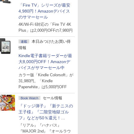
「Fire TV」シリーズが最安
4,980円！Amazonデバイス
のサマーセール
4K/Wi-Fi 6対応の「Fire TV 4K
Plus」は2,000円OFFの7,980円
本日みつけたお買い得
連載
情報
Kindle電子書籍リーダーが最
大8,000円OFF！Amazonデ
バイスがサマーセール中
カラー版「Kindle Colorsoft」が
31,980円。「Kindle
Paperwhite」は5,000円OFF
セール情報
Book Watch
『ドッジ弾子』『新テニスの
王子様』『二階堂地獄ゴル
フ』などが50％還元！
Amazonマンガ週末セール
『リアル』『ハナバス』
『MAJOR 2nd』『オールラウ