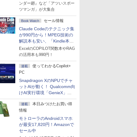
ンダー廻』など「アツいスポー
ツマンガ」が大集合
セール情報
Book Watch
Claude Codeのテクニック集
が990円から！MPEG技術の
解説本も安い、「Kindle本サ
マーセール」第2弾開始！
ExcelのCOPILOT関数本やRAG
の活用本も990円！
使ってわかるCopilot+
連載
PC
Snapdragon XのNPUでチャ
ットAIが動く！ Qualcomm向
けAI実行環境「GenieX」を
試してみた
本日みつけたお買い得
連載
情報
モトローラのAndroidスマホ
が最安17,820円！Amazonで
セール中