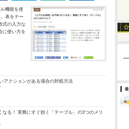
ブル機能を使
事。表をテー
数式の入力な
会に使い方を
きないアクションがある場合の対処方法
/
最
くなる！ 実務にすぐ効く「テーブル」の3つのメリ
/