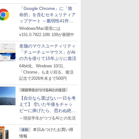
「Google Chrome」に「致
命的」を含むセキュリティア
ップデート ～脆弱性41件に
対処
Windows/Mac環境には
v151.0.7922.108/.109が展開中
老舗のマウスユーティリティ
「チューチューマウス」がAI
の力を借りて15年ぶりに復活
64bit化、Windows 10/11、
「Chrome」も走り回る。復活
記念で2026年末まで500円
現役学生がつづるAIとの生活
【自分なら選ばない一日を考
えて】 空いた午後をチャッ
ピーに捧げたら、思わぬ絶景
に出会った話
～現役学生がつづるAIとの生活
本日みつけたお買い得
連載
情報