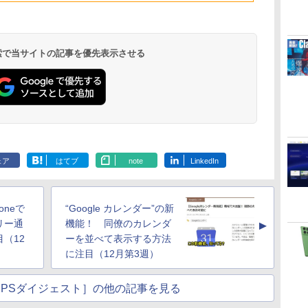
ドメモリ、1TB SSD
ストレージ、12MPセ
ンターフレームカメ
ラ、日本語キーボー
ド、Touch ID - ミッ
 検索で当サイトの記事を優先表示させる
ドナイト
ClaudeCode いちば
Kindle Paperwhite
1冊ですべて身につく
Amazon Kindle
FM TOWNS ハイパ
New Amazon Kindle
んやさしい 教科書:
シグニチャーエディ
HTML & CSSとWeb
Colorsoft | 16GBス
ー・カタログ: 本体ハ
Scribe Colorsoft | 11
非エンジニア 初心者
ション (32GB) 7イン
デザイン入門講座
トレージ、防水、7イ
ードウェア・市販ソフ
インチカラーディスプ
ェア
はてブ
note
LinkedIn
持
素人 でも安心 使い方
チディスプレイ、明
［第2版］
ンチカラーディスプ
トウェアのパーフェク
レイ、64GBストレー
￥99
￥27,980
￥2,326
￥31,980
￥1,600
￥115,980
ン
マニュアル AI副業に
るさ自動調整、色調
レイ、色調調節ライ
トリストと最新エミュ
ジ、ノート機能搭載、
もコンテンツ作成に
調節ライト、12週間
ト、最大8週間持続バ
レータ紹介
明るさ自動調整、色調
もKindle出版にも！
持続バッテリー、広
ッテリー、広告無
調節ライト、プレミア
oneで
“Google カレンダー”の新
な
非エンジニアのため
告なし、メタリック
し、ブラック (2025
ムペン付き、グラファ
のAIコーディング入
ブラック
年発売)
イト
リー通
機能！ 同僚のカレンダ
▲
門シリーズ
（12
ーを並べて表示する方法
に注目（12月第3週）
IPSダイジェスト］の他の記事を見る