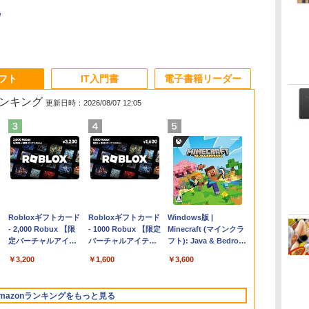
/
ソフト
IT入門書
電子書籍リーダー
ランキング
更新日時：2026/08/07 12:05
Apple 2026
Robloxギフトカード
【Amazon.co.jp限
Robloxギフトカード
FMV ノートパソコン
Windows版 |
コ
MacBook Air M5チ
- 2,000 Robux 【限
定】 HP ノートパソ
- 1000 Robux 【限定
WE1-K3 (MS 365
Minecraft (マインクラ
ップ搭載13インチノ
定バーチャルアイテ
コン 15-fd 15.6イン
バーチャルアイテム
Personal/Copilotキー
フト): Java & Bedrock
ートブック：AIと
ムを含む】 【オンラ
チ 16GBメモリ
を含む】 【オンライ
搭載/Win 11/15.6
Edition | オンラインコ
￥298,901
￥3,200
￥129,800
￥1,600
￥139,880
￥3,600
Apple Intelligence、
インゲームコード】
512GB SSD インテ
ンゲームコード】 ロ
型/Core i5/16GB/SSD
ード版
13.6インチLiquid
ロブロックス | オン
ル Core 5
ブロックス |オンライ
512GB/ホワイト)
Retinaディスプレ
ラインコード版
ンコード版
FMVWK3E15W_AZ
mazonランキングをもっと見る
イ、24GBユニファイ