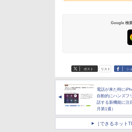
512GB SSD、1080p
FaceTime HDカメ
ラ、Touch ID - イン
ディゴ + 3年延長
AppleCare+ for 13イ
Google
ンチMacBook
Neo(A18 Pro)|ダウン
ロード版
生成AIパスポート公
Amazon Kindle
AIイラスト表現辞典:
Amazon Kindle - 目
式テキスト 第４版
Paperwhite (16GB)
思い通りの絵を引き
に優しい、かさばら
7インチディスプレ
出す プロンプトの言
ない、大きな画面で
￥1,766
ポスト
リスト
シ
イ、色調調節ライ
葉 AI画像生成シリー
読みやすい、6週間
￥22,980
￥480
￥16,980
ト、12週間持続バッ
ズ (はぴーイラスト
続バッテリー、6イ
テリー、広告なし、
Labo)
チディスプレイ電子
ブラック
書籍リーダー、ブラ
電話が来た時にiPh
ック、16GB、広告
し
自動的にハンズフ
▲
話する新機能に注目
月第1週）
［できるネットT