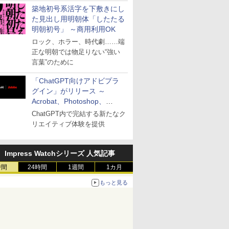
築地初号系活字を下敷きにし
た見出し用明朝体「したたる
明朝初号」 ～商用利用OK
ロック、ホラー、時代劇……端
正な明朝では物足りない“強い
言葉”のために
「ChatGPT向けアドビプラ
グイン」がリリース ～
Acrobat、Photoshop、
Premiereなどの機能を1つの
ChatGPT内で完結する新たなク
プラグインに統合
リエイティブ体験を提供
Impress Watchシリーズ 人気記事
時間
24時間
1週間
1カ月
もっと見る