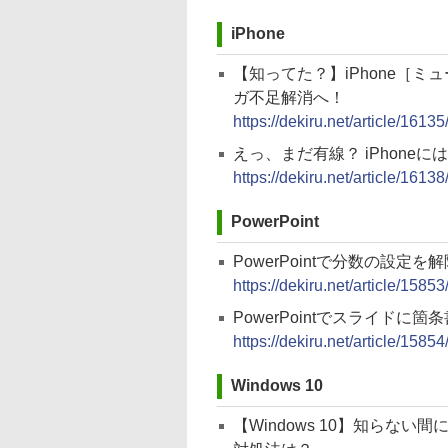
iPhone
【知ってた？】iPhone［
ガ不足解消へ！
https://dekiru.net/article/16135
えっ、まだ有線？ iPhoneに
https://dekiru.net/article/16138
PowerPoint
PowerPointで分数の設定
https://dekiru.net/article/15853
PowerPointでスライドに
https://dekiru.net/article/15854
Windows 10
【Windows 10】知らな