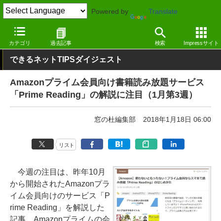
Powered by
Translate
窓の杜
その他の話題
トピック
その他
カテゴリ
過去記事
検索
Impressサイト
できるネットTIPSダイジェスト
Amazonプライム会員向け書籍読み放題サービス
「Prime Reading」の解説に注目（1月第3週）
窓の杜編集部
2018年1月18日 06:00
リスト
今週の注目は、昨年10月
から開始されたAmazonプラ
イム会員向けのサービス「P
rime Reading」を解説した
記事。Amazonプライムの会