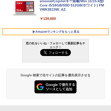
ersonal/Copilotキー搭載/Win 11/15.6型/
Core i5/16GB/SSD 512GB/ホワイト) FM
VWK3E15W_AZ
￥139,880
Amazonランキングをもっと見る
窓の杜をいいね・フォローして最新記事をチ
ェック！
Robloxギフトカード - 800 Robux 【限
生成AIパスポート公式テキスト 第４版
Amazon Kindle Paperwhite (16GB) 7イ
定バーチャルアイテムを含む】 【オンラ
ンチディスプレイ、色調調節ライト、12
インゲームコード】 ロブロックス | オン
週間持続バッテリー、広告なし、ブラッ
￥1,766
ラインコード版
ク
￥1,300
￥22,980
Google 検索で当サイトの記事を優先表示させる
AIイラスト表現辞典: 思い通りの絵を引き
出す プロンプトの言葉 AI画像生成シリー
Robloxギフトカード - 1000 Robux 【限
Amazon Kindle - 目に優しい、かさばら
ズ (はぴーイラストLabo)
定バーチャルアイテムを含む】 【オンラ
ない、大きな画面で読みやすい、6週間持
インゲームコード】 ロブロックス |オン
続バッテリー、6インチディスプレイ電子
ラインコード版
書籍リーダー、ブラック、16GB、広告な
￥480
し
￥1,600