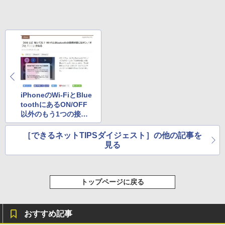
き、グラファイト
￥115,980
iPhoneのWi-FiとBlue
toothにあるON/OFF
以外のもう1つの接続
状態に注目（1月第1週
- 1月第2週追加分）
［できるネットTIPSダイジェスト］の他の記事を
見る
トップページに戻る
おすすめ記事