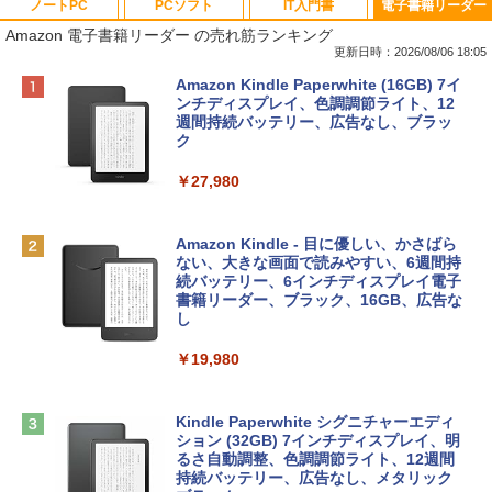
ノートPC
PCソフト
IT入門書
電子書籍リーダー
Amazon 電子書籍リーダー の売れ筋ランキング
更新日時：2026/08/06 18:05
Apple 2026 MacBook Neo A18 Proチッ
Robloxギフトカード - 800 Robux 【限
生成AIパスポート公式テキスト 第４版
Amazon Kindle Paperwhite (16GB) 7イ
プ搭載13インチノートブック：AIとAppl
定バーチャルアイテムを含む】 【オンラ
ンチディスプレイ、色調調節ライト、12
e Intelligenceのために設計、Liquid Ret
インゲームコード】 ロブロックス | オン
週間持続バッテリー、広告なし、ブラッ
￥1,766
inaディスプレイ、8GBユニファイドメモ
ラインコード版
ク
リ、512GB SSDストレージ、1080p Fac
eTime HDカメラ、Touch ID - インディ
￥1,300
￥27,980
ゴ
AIイラスト表現辞典: 思い通りの絵を引き
￥137,800
出す プロンプトの言葉 AI画像生成シリー
Microsoft Office Home & Business 202
Amazon Kindle - 目に優しい、かさばら
ズ (はぴーイラストLabo)
4(最新 永続版)|オンラインコード版|Wind
ない、大きな画面で読みやすい、6週間持
ows11、10/mac対応|PC2台
続バッテリー、6インチディスプレイ電子
tomtoc 360°保護 15.6 16インチ パソコ
書籍リーダー、ブラック、16GB、広告な
￥480
ンケース Dell NEC Lavie ASUS HP dyna
し
￥39,582
book Lenovo対応
￥19,980
ClaudeCode いちばんやさしい 教科書:
￥2,952
非エンジニア 初心者 素人 でも安心 使い
Robloxギフトカード - 2,000 Robux 【限
方 マニュアル AI副業にもコンテンツ作成
定バーチャルアイテムを含む】 【オンラ
にもKindle出版にも！ 非エンジニアのた
インゲームコード】 ロブロックス | オン
Kindle Paperwhite シグニチャーエディ
めのAIコーディング入門シリーズ
Apple 2026 MacBook Air M5チップ搭載
ラインコード版
ション (32GB) 7インチディスプレイ、明
13インチノートブック：AIとApple Intell
るさ自動調整、色調調節ライト、12週間
igence、13.6インチLiquid Retinaディ
持続バッテリー、広告なし、メタリック
￥99
￥3,200