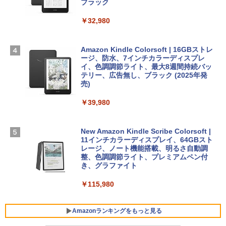
スプレイ、24GBユニファイドメモリ、1
ブラック
TB SSDストレージ、12MPセンターフレ
ームカメラ、日本語キーボード、Touch I
￥32,980
FM TOWNS ハイパー・カタログ: 本体ハ
Robloxギフトカード - 1000 Robux 【限
D - ミッドナイト
ードウェア・市販ソフトウェアのパーフ
定バーチャルアイテムを含む】 【オンラ
ェクトリストと最新エミュレータ紹介
インゲームコード】 ロブロックス |オン
￥314,800
ラインコード版
Amazon Kindle Colorsoft | 16GBストレ
ージ、防水、7インチカラーディスプレ
￥1,600
イ、色調調節ライト、最大8週間持続バッ
￥1,600
【Amazon.co.jp限定】 HP ノートパソコ
テリー、広告無し、ブラック (2025年発
ン 15-fd 15.6インチ 16GBメモリ 512GB
売)
1冊ですべて身につくHTML & CSSとWe
SSD インテル Core 5
bデザイン入門講座［第2版］
Microsoft Office Home 2024(最新 永続
￥39,980
版)|オンラインコード版|Windows11、1
￥129,800
0/mac対応|PC2台
￥2,326
New Amazon Kindle Scribe Colorsoft |
￥37,224
FMV ノートパソコン WE1-K3 (MS 365 P
11インチカラーディスプレイ、64GBスト
ersonal/Copilotキー搭載/Win 11/15.6型/
レージ、ノート機能搭載、明るさ自動調
Core i5/16GB/SSD 512GB/ホワイト) FM
整、色調調節ライト、プレミアムペン付
VWK3E15W_AZ
き、グラファイト
￥119,800
￥115,980
Amazonランキングをもっと見る