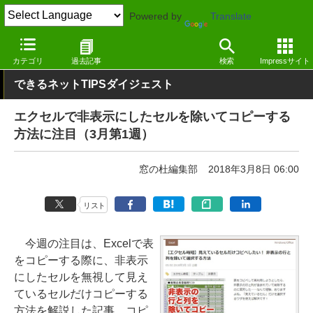
Powered by
Translate
窓の杜
その他の話題
トピック
その他
カテゴリ
過去記事
検索
Impressサイト
できるネットTIPSダイジェスト
エクセルで非表示にしたセルを除いてコピーする
方法に注目（3月第1週）
窓の杜編集部
2018年3月8日 06:00
リスト
今週の注目は、Excelで表
をコピーする際に、非表示
にしたセルを無視して見え
ているセルだけコピーする
方法を解説した記事。コピ