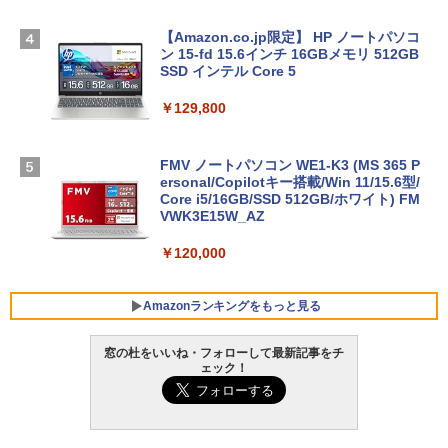
【Amazon.co.jp限定】 HP ノートパソコ
ン 15-fd 15.6インチ 16GBメモリ 512GB
SSD インテル Core 5
￥129,800
FMV ノートパソコン WE1-K3 (MS 365 P
ersonal/Copilotキー搭載/Win 11/15.6型/
Core i5/16GB/SSD 512GB/ホワイト) FM
VWK3E15W_AZ
￥120,000
Amazonランキングをもっと見る
窓の杜をいいね・フォローして最新記事をチ
ェック！
Robloxギフトカード - 800 Robux 【限
生成AIパスポート公式テキスト 第４版
Amazon Kindle Paperwhite (16GB) 7イ
定バーチャルアイテムを含む】 【オンラ
ンチディスプレイ、色調調節ライト、12
インゲームコード】 ロブロックス | オン
週間持続バッテリー、広告なし、ブラッ
￥1,766
ラインコード版
ク