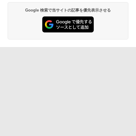
￥1,300
￥27,980
Google 検索で当サイトの記事を優先表示させる
AIイラスト表現辞典: 思い通りの絵を引き
出す プロンプトの言葉 AI画像生成シリー
Robloxギフトカード - 2,000 Robux 【限
Amazon Kindle - 目に優しい、かさばら
ズ (はぴーイラストLabo)
定バーチャルアイテムを含む】 【オンラ
ない、大きな画面で読みやすい、6週間持
インゲームコード】 ロブロックス | オン
続バッテリー、6インチディスプレイ電子
ラインコード版
書籍リーダー、ブラック、16GB、広告な
￥480
し
￥3,200
￥19,980
ClaudeCode いちばんやさしい 教科書:
非エンジニア 初心者 素人 でも安心 使い
方 マニュアル AI副業にもコンテンツ作成
Microsoft Office Home & Business 202
にもKindle出版にも！ 非エンジニアのた
4(最新 永続版)|オンラインコード版|Wind
Kindle Paperwhite シグニチャーエディ
めのAIコーディング入門シリーズ
ows11、10/mac対応|PC2台
ション (32GB) 7インチディスプレイ、明
るさ自動調整、色調調節ライト、12週間
持続バッテリー、広告なし、メタリック
￥99
￥39,582
ジェード
￥32,980
FM TOWNS ハイパー・カタログ: 本体ハ
Robloxギフトカード - 1000 Robux 【限
ードウェア・市販ソフトウェアのパーフ
定バーチャルアイテムを含む】 【オンラ
ェクトリストと最新エミュレータ紹介
インゲームコード】 ロブロックス |オン
ラインコード版
Amazon Kindle Colorsoft | 16GBストレ
ージ、防水、7インチカラーディスプレ
￥1,600
イ、色調調節ライト、最大8週間持続バッ
￥1,600