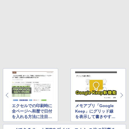
テリー、広告無し、ブラック (2025年発
売)
1冊ですべて身につくHTML & CSSとWe
bデザイン入門講座［第2版］
Microsoft Office Home 2024(最新 永続
￥39,980
版)|オンラインコード版|Windows11、1
0/mac対応|PC2台
￥2,326
New Amazon Kindle Scribe Colorsoft |
￥37,224
11インチカラーディスプレイ、64GBスト
レージ、ノート機能搭載、明るさ自動調
整、色調調節ライト、プレミアムペン付
き、グラファイト
￥115,980
エクセルでの印刷時に
メモアプリ「Google
全ページへ和暦で日付
Keep」にグリッド線
を入れる方法に注目
を表示して書きやすく
（7月第1週）
する方法に注目（7月
第3週）