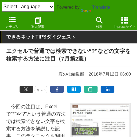
Powered by
Translate
窓の杜
その他の話題
トピック
その他
カテゴリ
過去記事
検索
Impressサイト
できるネットTIPSダイジェスト
エクセルで普通では検索できない“?”などの文字を
検索する方法に注目（7月第2週）
窓の杜編集部
2018年7月12日 06:00
リスト
今回の注目は、Excel
で“*”や“?”という普通の方法
では検索できない文字を検
索する方法を解説した記
事。このテクニックを利用