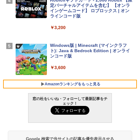
Robloxギフトカード - 2,000 Robux 【限
h ID - ミッドナイト
定バーチャルアイテムを含む】 【オンラ
インゲームコード】 ロブロックス | オン
￥224,800
ラインコード版
￥3,200
【Amazon.co.jp限定】 HP ノートパソコ
ン 15-fd 15.6インチ 16GBメモリ 512GB
SSD インテル Core 5
Windows版 | Minecraft (マインクラフ
ト): Java & Bedrock Edition | オンライ
￥129,800
ンコード版
￥3,600
FMV ノートパソコン WE1-K3 (MS 365 P
ersonal/Copilotキー搭載/Win 11/15.6型/
Core i5/16GB/SSD 512GB/ホワイト) FM
Amazonランキングをもっと見る
VWK3E15W_AZ
窓の杜をいいね・フォローして最新記事をチ
￥139,880
ェック！
生成AIパスポート公式テキスト 第４版
Amazon Kindle - 目に優しい、かさばら
ない、大きな画面で読みやすい、6週間持
続バッテリー、6インチディスプレイ電子
￥1,766
書籍リーダー、マッチャ、16GB、広告な
し
Google 検索で当サイトの記事を優先表示させる