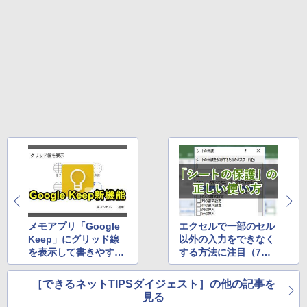
ードウェア・市販ソフトウェアのパーフ
￥31,980
ェクトリストと最新エミュレータ紹介
￥1,600
New Amazon Kindle Scribe Colorsoft |
11インチカラーディスプレイ、64GBスト
レージ、ノート機能搭載、明るさ自動調
整、色調調節ライト、プレミアムペン付
き、グラファイト
￥115,980
メモアプリ「Google
エクセルで一部のセル
Keep」にグリッド線
以外の入力をできなく
を表示して書きやすく
する方法に注目（7月
する方法に注目（7月
第5週）
第3週）
［できるネットTIPSダイジェスト］の他の記事を
見る