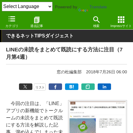
Powered by
Translate
窓の杜
その他の話題
トピック
その他
カテゴリ
過去記事
検索
Impressサイト
できるネットTIPSダイジェスト
LINEの未読をまとめて既読にする方法に注目（7
月第4週）
窓の杜編集部
2018年7月26日 06:00
リスト
今回の注目は、「LINE」
アプリの新機能でトークル
ームの未読をまとめて既読
にする方法を解説した記
事。溜め込んでしまった未