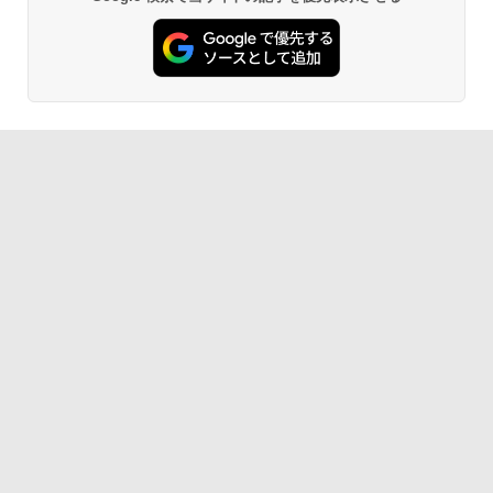
￥16,980
AIイラスト表現辞典: 思い通りの絵を引き
出す プロンプトの言葉 AI画像生成シリー
ズ (はぴーイラストLabo)
Kindle Paperwhite シグニチャーエディ
ション (32GB) 7インチディスプレイ、明
るさ自動調整、色調調節ライト、12週間
￥480
持続バッテリー、広告なし、メタリック
ブラック
1冊ですべて身につくHTML & CSSとWe
￥27,980
bデザイン入門講座［第2版］
￥1,292
Amazon Kindle Paperwhite (16GB) 7イ
ンチディスプレイ、色調調節ライト、12
週間持続バッテリー、広告なし、ブラッ
ク
ClaudeCode いちばんやさしい 教科書:
非エンジニア 初心者 素人 でも安心 使い
￥22,980
方 マニュアル AI副業にもコンテンツ作成
にもKindle出版にも！ 非エンジニアのた
めのAIコーディング入門シリーズ
Amazon Kindle Colorsoft | 16GBストレ
￥99
ージ、防水、7インチカラーディスプレ
イ、色調調節ライト、最大8週間持続バッ
テリー、広告無し、ブラック (2025年発
売)
FM TOWNS ハイパー・カタログ: 本体ハ