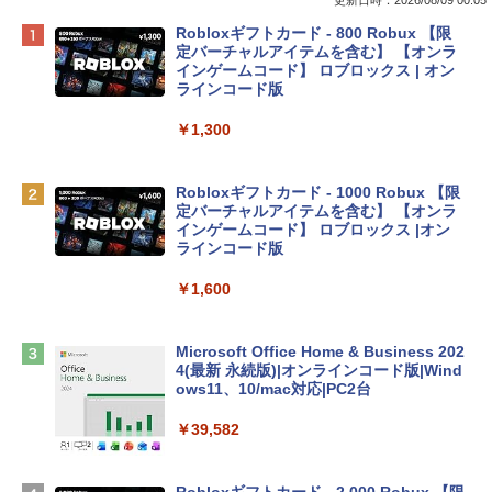
更新日時：2026/08/09 00:05
Apple 2026 MacBook Neo A18 Proチッ
Robloxギフトカード - 800 Robux 【限
プ搭載13インチノートブック：AIとAppl
定バーチャルアイテムを含む】 【オンラ
e Intelligenceのために設計、Liquid Ret
インゲームコード】 ロブロックス | オン
inaディスプレイ、8GBユニファイドメモ
ラインコード版
リ、512GB SSDストレージ、1080p Fac
eTime HDカメラ、Touch ID - インディ
￥1,300
ゴ
￥137,800
Robloxギフトカード - 1000 Robux 【限
定バーチャルアイテムを含む】 【オンラ
インゲームコード】 ロブロックス |オン
tomtoc 360°保護 15.6 16インチ パソコ
ラインコード版
ンケース Dell NEC Lavie ASUS HP dyna
book Lenovo対応
￥1,600
￥2,952
Microsoft Office Home & Business 202
4(最新 永続版)|オンラインコード版|Wind
Apple 2026 MacBook Air M5チップ搭載
ows11、10/mac対応|PC2台
13インチノートブック：AIとApple Intell
igence、13.6インチLiquid Retinaディ
￥39,582
スプレイ、16GBユニファイドメモリ、51
2GB SSDストレージ、12MPセンターフ
レームカメラ、日本語キーボード、Touc