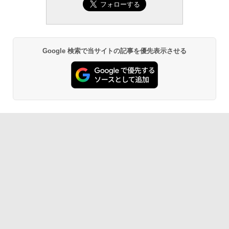
Robloxギフトカード - 800 Robux 【限
生成AIパスポート公式テキスト 第４版
Amazon Kindle Paperwhite (16GB) 7イ
定バーチャルアイテムを含む】 【オンラ
ンチディスプレイ、色調調節ライト、12
インゲームコード】 ロブロックス | オン
週間持続バッテリー、広告なし、ブラッ
￥1,766
ラインコード版
ク
￥1,300
￥22,980
Google 検索で当サイトの記事を優先表示させる
AIイラスト表現辞典: 思い通りの絵を引き
出す プロンプトの言葉 AI画像生成シリー
Robloxギフトカード - 1000 Robux 【限
Amazon Kindle - 目に優しい、かさばら
ズ (はぴーイラストLabo)
定バーチャルアイテムを含む】 【オンラ
ない、大きな画面で読みやすい、6週間持
インゲームコード】 ロブロックス |オン
続バッテリー、6インチディスプレイ電子
ラインコード版
書籍リーダー、ブラック、16GB、広告な
￥480
し
￥1,600
￥16,980
ClaudeCode いちばんやさしい 教科書:
非エンジニア 初心者 素人 でも安心 使い
方 マニュアル AI副業にもコンテンツ作成
Microsoft Office Home & Business 202
にもKindle出版にも！ 非エンジニアのた
4(最新 永続版)|オンラインコード版|Wind
Kindle Paperwhite シグニチャーエディ
めのAIコーディング入門シリーズ
ows11、10/mac対応|PC2台
ション (32GB) 7インチディスプレイ、明
るさ自動調整、色調調節ライト、12週間
持続バッテリー、広告なし、メタリック
￥99
￥39,582
ブラック
￥27,980
1冊ですべて身につくHTML & CSSとWe
Robloxギフトカード - 2,000 Robux 【限
bデザイン入門講座［第2版］
定バーチャルアイテムを含む】 【オンラ