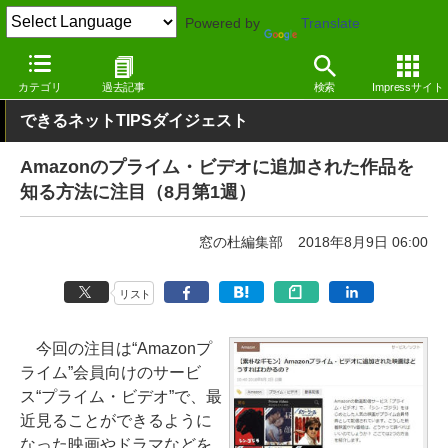
Powered by
Translate
窓の杜
その他の話題
トピック
その他
カテゴリ
過去記事
検索
Impressサイト
できるネットTIPSダイジェスト
Amazonのプライム・ビデオに追加された作品を
知る方法に注目（8月第1週）
窓の杜編集部
2018年8月9日 06:00
リスト
今回の注目は“Amazonプ
ライム”会員向けのサービ
ス“プライム・ビデオ”で、最
近見ることができるように
なった映画やドラマなどを