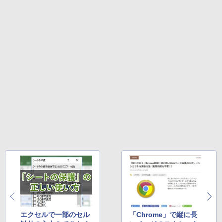
インゲームコード】 ロブロックス | オン
ラインコード版
Amazon Kindle Colorsoft | 16GBストレ
￥1,292
ージ、防水、7インチカラーディスプレ
イ、色調調節ライト、最大8週間持続バッ
￥3,200
テリー、広告無し、ブラック (2025年発
売)
FM TOWNS ハイパー・カタログ: 本体ハ
ードウェア・市販ソフトウェアのパーフ
Windows版 | Minecraft (マインクラフ
￥31,980
ェクトリストと最新エミュレータ紹介
ト): Java & Bedrock Edition | オンライ
ンコード版
￥1,600
New Amazon Kindle Scribe Colorsoft |
￥3,600
11インチカラーディスプレイ、64GBスト
レージ、ノート機能搭載、明るさ自動調
整、色調調節ライト、プレミアムペン付
き、グラファイト
￥115,980
エクセルで一部のセル
「Chrome」で縦に長