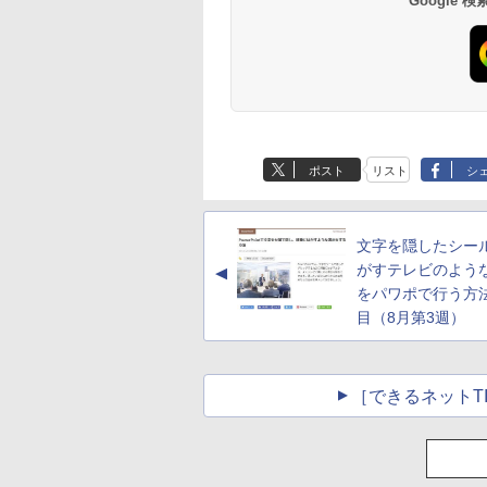
Google
ンチMacBook
Neo(A18 Pro)|ダウン
ロード版
Robloxギフトカード
生成AIパスポート公
Amazon Kindle
Robloxギフトカード
AIイラスト表現辞典:
Amazon Kindle - 目
- 800 Robux 【限定
式テキスト 第４版
Paperwhite (16GB)
- 2,000 Robux 【限
思い通りの絵を引き
に優しい、かさばら
バーチャルアイテム
7インチディスプレ
定バーチャルアイテ
出す プロンプトの言
ない、大きな画面で
￥1,766
ポスト
リスト
シ
を含む】 【オンライ
イ、色調調節ライ
ムを含む】 【オンラ
葉 AI画像生成シリー
読みやすい、6週間
￥1,300
￥27,980
￥3,200
￥480
￥19,980
ンゲームコード】 ロ
ト、12週間持続バッ
インゲームコード】
ズ (はぴーイラスト
続バッテリー、6イ
ブロックス | オンラ
テリー、広告なし、
ロブロックス | オン
Labo)
チディスプレイ電子
インコード版
ブラック
ラインコード版
書籍リーダー、ブラ
文字を隠したシー
ック、16GB、広告
し
がすテレビのよう
▲
をパワポで行う方
目（8月第3週）
［できるネットT