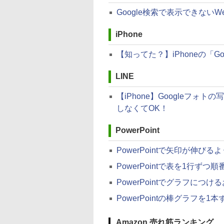
Google検索で表示できない
iPhone
【知ってた？】iPhoneの「Go
LINE
【iPhone】Googleフォ
しなくてOK！
PowerPoint
PowerPointで矢印が伸び
PowerPointで表を1行ず
PowerPointでグラフに
PowerPointの棒グラフを1
Amazon 売れ筋ランキング