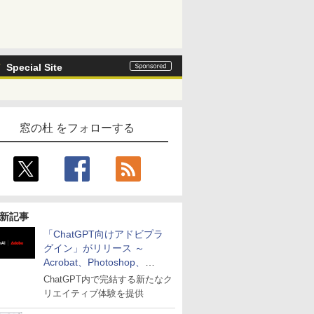
Special Site
窓の杜 をフォローする
新記事
「ChatGPT向けアドビプラ
グイン」がリリース ～
Acrobat、Photoshop、
Premiereなどの機能を1つの
ChatGPT内で完結する新たなク
プラグインに統合
リエイティブ体験を提供