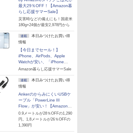
最大29％OFF！【Amazon暮
らし応援サマーSale】
災害時などの備えにも！国産米
180g×24個が最安2,978円から
本日みつけたお買い得
連載
情報
【今日までセール！】
iPhone、AirPods、Apple
Watchが安い、「iPhone
Air」256GB版が139,800円な
Amazon暮らし応援サマーSale
ど
本日みつけたお買い得
連載
情報
AnkerのからみにくいUSBケ
ーブル「PowerLine III
Flow」が安い！【Amazon暮
らし応援サマーSale】
0.9メートルが28％OFFの1,290
円。1,8メートルが26％OFFの
1,390円