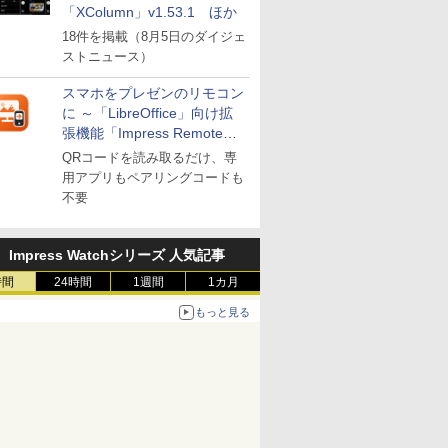
「XColumn」v1.53.1 ほか
18件を掲載（8月5日のダイジェ
ストニュース）
スマホをプレゼンのリモコン
に ～「LibreOffice」向け拡
張機能「Impress Remote」
が公開
QRコードを読み取るだけ、専
用アプリもペアリングコードも
不要
Impress Watchシリーズ 人気記事
時間
24時間
1週間
1カ月
もっと見る