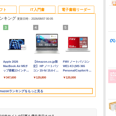
ソフト
IT入門書
電子書籍リーダー
ランキング
更新日時：2026/08/07 00:05
Apple 2026
【Amazon.co.jp限
FMV ノートパソコン
コ
MacBook Air M5チ
定】 HP ノートパソ
WE1-K3 (MS 365
ップ搭載13インチノ
コン 15-fd 15.6イン
Personal/Copilotキー
ートブック：AIと
チ 16GBメモリ
搭載/Win 11/15.6
￥347,600
￥129,800
￥120,000
Apple Intelligence、
512GB SSD インテ
型/Core i5/16GB/SSD
13.6インチLiquid
ル Core 5
512GB/ホワイト)
Retinaディスプレ
FMVWK3E15W_AZ
mazonランキングをもっと見る
イ、24GBユニファイ
ドメモリ、1TB
SSD、12MPセンター
フレームカメラ、
Touch ID - ミッドナ
イト + 3年延長