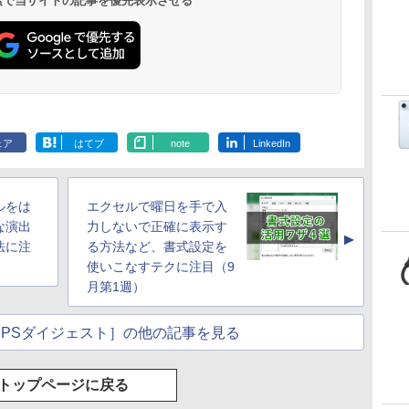
 検索で当サイトの記事を優先表示させる
AppleCare+ for 13イ
ンチMacBook
Air(M5)|ダウンロー
ド版
Microsoft Office
ClaudeCode いちば
Kindle Paperwhite
Robloxギフトカード
FM TOWNS ハイパ
Amazon Kindle
Microsoft Office
1冊ですべて身につく
New Amazon Kindle
Home & Business
んやさしい 教科書:
シグニチャーエディ
- 1000 Robux 【限定
ー・カタログ: 本体
Colorsoft | 16GBス
Home 2024(最新 永続
HTML & CSSとWebデ
Scribe Colorsoft | 11
2024(最新 永続版)|オ
非エンジニア 初心者
ション (32GB) 7イン
バーチャルアイテム
ハードウェア・市販
トレージ、防水、7イ
版)|オンラインコード
ザイン入門講座［第2
インチカラーディスプ
ェア
はてブ
note
LinkedIn
持
ンラインコード
素人 でも安心 使い方
チディスプレイ、明
を含む】 【オンライ
ソフトウェアのパー
ンチカラーディスプ
版|Windows11、
版］
レイ、64GBストレー
￥39,582
￥99
￥32,980
￥1,600
￥1,600
￥39,980
￥37,224
￥2,326
￥115,980
ン
版|Windows11、
マニュアル AI副業に
るさ自動調整、色調
ンゲームコード】 ロ
フェクトリストと最
レイ、色調調節ライ
10/mac対応|PC2台
ジ、ノート機能搭載、
10/mac対応|PC2台
もコンテンツ作成に
調節ライト、12週間
ブロックス |オンライ
新エミュレータ紹介
ト、最大8週間持続バ
明るさ自動調整、色調
もKindle出版にも！
持続バッテリー、広
ンコード版
ッテリー、広告無
調節ライト、プレミア
ルをは
エクセルで曜日を手で入
な
非エンジニアのため
告なし、メタリック
し、ブラック (2025
ムペン付き、グラファ
のAIコーディング入
ジェード
年発売)
イト
な演出
力しないで正確に表示す
▲
門シリーズ
法に注
る方法など、書式設定を
使いこなすテクに注目（9
月第1週）
IPSダイジェスト］の他の記事を見る
トップページに戻る