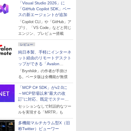
「Visual Studio 2026」に
「GitHub Copilot SDK」ベー
スの新エージェントが追加
「Copilot CLI」や「GitHub」ア
プリ、「VS Code」などと同じ
エンジン、プレビュー搭載
レビュー
純日本製、手軽にインターネ
ット経由のリモートデスクト
ップができる「Avalon
remote」
「Brynhildr」の作者が手掛け
る。ベータ版は全機能が無償
「MCP C# SDK」がv2.0に
～MCP登場以来“最大の改
訂”に対応、既定でステート
レスへ
セッションなしで対話的なツー
ルを実現する「MRTR」も
多機能マルチカラム型X（旧
称Twitter）ビューワー