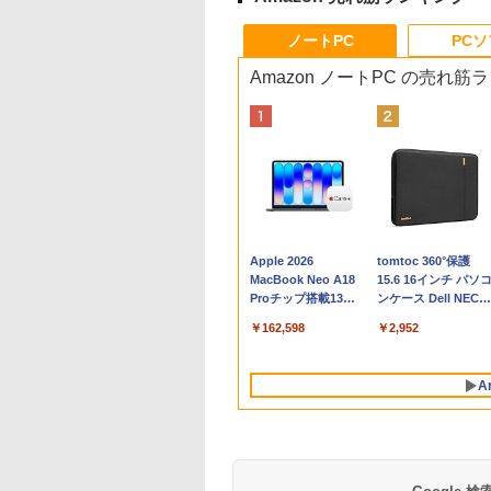
ノートPC
PC
Amazon ノートPC の売れ筋
Apple 2026
tomtoc 360°保護
MacBook Neo A18
15.6 16インチ パソ
Proチップ搭載13イ
ンケース Dell NEC
ンチノートブック：
Lavie ASUS HP
￥162,598
￥2,952
AIとApple
dynabook Lenovo
Intelligence、Liquid
対応
Retinaディスプレ
A
イ、8GBメモリ、
512GB SSD、1080p
FaceTime HDカメ
ラ、Touch ID - イン
ディゴ + 3年延長
AppleCare+ for 13イ