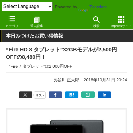
Powered by
Translate
窓の杜
システム・ファイル
ハードウェア
その他
カテゴリ
過去記事
検索
Impressサイト
本日みつけたお買い得情報
“Fire HD 8 タブレット”32GBモデルが2,500円
OFFの8,480円！
“Fire 7 タブレット”は2,000円OFF
長谷川 正太郎
2018年10月31日 20:24
リスト