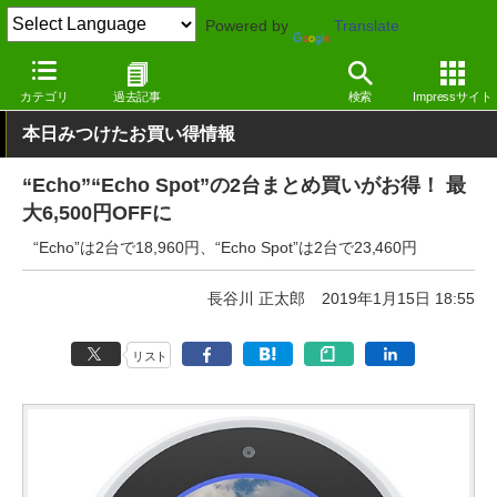
Powered by
Translate
窓の杜
システム・ファイル
ハードウェア
その他
カテゴリ
過去記事
検索
Impressサイト
本日みつけたお買い得情報
“Echo”“Echo Spot”の2台まとめ買いがお得！ 最
大6,500円OFFに
“Echo”は2台で18,960円、“Echo Spot”は2台で23,460円
長谷川 正太郎
2019年1月15日 18:55
リスト