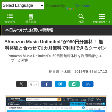
Powered by
Translate
窓の杜
画像・映像・音楽
音楽
Webサービス
カテゴリ
過去記事
検索
Impressサイト
本日みつけたお買い得情報
“Amazon Music Unlimited”が980円分無料！ 無
料体験と合わせて2カ月無料で利用できるクーポン
“Amazon Music Unlimited”の30日間無料体験を利用可能なユ
ーザーが対象
長谷川 正太郎
2019年9月5日 17:13
リスト