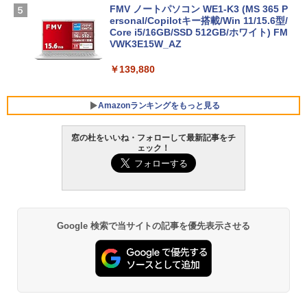
FMV ノートパソコン WE1-K3 (MS 365 P
ersonal/Copilotキー搭載/Win 11/15.6型/
Core i5/16GB/SSD 512GB/ホワイト) FM
VWK3E15W_AZ
￥139,880
Amazonランキングをもっと見る
窓の杜をいいね・フォローして最新記事をチ
ェック！
Robloxギフトカード - 800 Robux 【限
生成AIパスポート公式テキスト 第４版
Amazon Kindle - 目に優しい、かさばら
定バーチャルアイテムを含む】 【オンラ
ない、大きな画面で読みやすい、6週間持
インゲームコード】 ロブロックス | オン
続バッテリー、6インチディスプレイ電子
￥1,766
ラインコード版
書籍リーダー、マッチャ、16GB、広告な
し
￥1,300
Google 検索で当サイトの記事を優先表示させる
￥16,980
1冊ですべて身につくHTML & CSSとWe
bデザイン入門講座［第2版］
Robloxギフトカード - 1000 Robux 【限
定バーチャルアイテムを含む】 【オンラ
Kindle Paperwhite シグニチャーエディ
インゲームコード】 ロブロックス |オン
ション (32GB) 7インチディスプレイ、明
￥1,292
ラインコード版
るさ自動調整、色調調節ライト、12週間