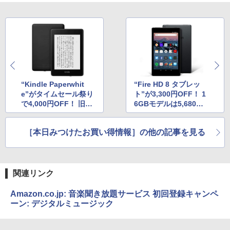
持続バッテリー、広告なし、メタリック
ブラック
￥1,600
ClaudeCode いちばんやさしい 教科書:
￥27,980
非エンジニア 初心者 素人 でも安心 使い
方 マニュアル AI副業にもコンテンツ作成
Robloxギフトカード - 2,000 Robux 【限
にもKindle出版にも！ 非エンジニアのた
定バーチャルアイテムを含む】 【オンラ
めのAIコーディング入門シリーズ
インゲームコード】 ロブロックス | オン
Amazon Kindle Paperwhite (16GB) 7イ
ラインコード版
ンチディスプレイ、色調調節ライト、12
￥99
週間持続バッテリー、広告なし、ブラッ
ク
“Kindle Paperwhit
“Fire HD 8 タブレッ
￥3,200
e”がタイムセール祭り
ト”が3,300円OFF！ 1
￥22,980
で4,000円OFF！ 旧モ
6GBモデルは5,680円
AIイラスト表現辞典: 思い通りの絵を引き
出す プロンプトの言葉 AI画像生成シリー
デル購入者向け15％O
で購入可能
Microsoft Office Home & Business 202
ズ (はぴーイラストLabo)
FFクーポンも
4(最新 永続版)|オンラインコード版|Wind
［本日みつけたお買い得情報］の他の記事を見る
ows11、10/mac対応|PC2台
Amazon Kindle Colorsoft | 16GBストレ
￥480
ージ、防水、7インチカラーディスプレ
イ、色調調節ライト、最大8週間持続バッ
￥39,582
テリー、広告無し、ブラック (2025年発
売)
FM TOWNS ハイパー・カタログ: 本体ハ
関連リンク
ードウェア・市販ソフトウェアのパーフ
Windows版 | Minecraft (マインクラフ
￥31,980
ェクトリストと最新エミュレータ紹介
ト): Java & Bedrock Edition | オンライ
Amazon.co.jp: 音楽聞き放題サービス 初回登録キャンペ
ンコード版
ーン: デジタルミュージック
￥1,600
New Amazon Kindle Scribe Colorsoft |
￥3,600
11インチカラーディスプレイ、64GBスト