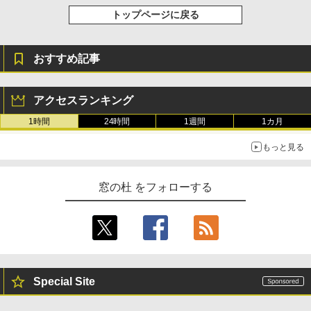
レージ、ノート機能搭載、明るさ自動調
トップページに戻る
整、色調調節ライト、プレミアムペン付
き、グラファイト
￥115,980
おすすめ記事
アクセスランキング
1時間
24時間
1週間
1カ月
もっと見る
窓の杜 をフォローする
Special Site