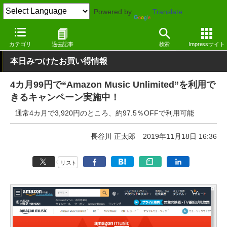
Powered by
Translate
窓の杜
画像・映像・音楽
音楽
Webサービス
カテゴリ
過去記事
検索
Impressサイト
本日みつけたお買い得情報
4カ月99円で“Amazon Music Unlimited”を利用で
きるキャンペーン実施中！
通常4カ月で3,920円のところ、約97.5％OFFで利用可能
長谷川 正太郎
2019年11月18日 16:36
リスト