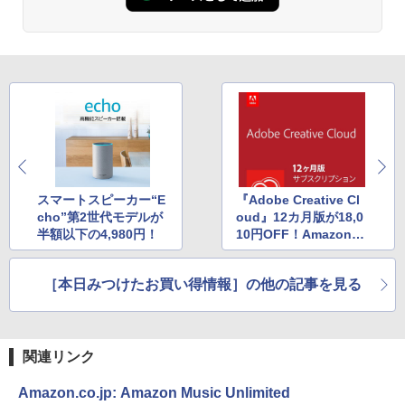
ズ (はぴーイラストLabo)
インゲームコード】 ロブロックス | オン
ない、大きな画面で読みやすい、6週間持
ラインコード版
続バッテリー、6インチディスプレイ電子
書籍リーダー、ブラック、16GB、広告な
￥99
し
￥1,300
￥19,980
ClaudeCode いちばんやさしい 教科書:
非エンジニア 初心者 素人 でも安心 使い
Microsoft Office Home & Business 202
方 マニュアル AI副業にもコンテンツ作成
4(最新 永続版)|オンラインコード版|Wind
にもKindle出版にも！ 非エンジニアのた
ows11、10/mac対応|PC2台
Kindle Paperwhite シグニチャーエディ
めのAIコーディング入門シリーズ
ション (32GB) 7インチディスプレイ、明
るさ自動調整、色調調節ライト、12週間
￥39,582
持続バッテリー、広告なし、メタリック
￥99
ブラック
スマートスピーカー“E
『Adobe Creative Cl
cho”第2世代モデルが
oud』12カ月版が18,0
Robloxギフトカード - 2,000 Robux 【限
￥32,980
半額以下の4,980円！
10円OFF！Amazon.c
FM TOWNS ハイパー・カタログ: 本体ハ
定バーチャルアイテムを含む】 【オンラ
o.jpでアドビ製品のセ
ードウェア・市販ソフトウェアのパーフ
インゲームコード】 ロブロックス | オン
ェクトリストと最新エミュレータ紹介
ールが開催中
ラインコード版
［本日みつけたお買い得情報］の他の記事を見る
Amazon Kindle Colorsoft | 16GBストレ
ージ、防水、7インチカラーディスプレ
￥1,600
￥3,200
イ、色調調節ライト、最大8週間持続バッ
テリー、広告無し、ブラック (2025年発
売)
1冊ですべて身につくHTML & CSSとWe
Robloxギフトカード - 1000 Robux 【限
関連リンク
bデザイン入門講座［第2版］
定バーチャルアイテムを含む】 【オンラ
￥39,980
インゲームコード】 ロブロックス |オン
Amazon.co.jp: Amazon Music Unlimited
ラインコード版
￥2,326