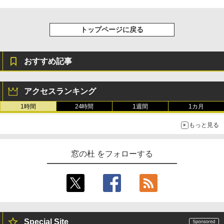
New Amazon Kindle Scribe Colorsoft |
￥1,600
11インチカラーディスプレイ、64GBスト
トップページに戻る
レージ、ノート機能搭載、明るさ自動調
整、色調調節ライト、プレミアムペン付
き、グラファイト
おすすめ記事
￥115,980
アクセスランキング
1時間
24時間
1週間
1カ月
もっと見る
窓の杜 をフォローする
Special Site