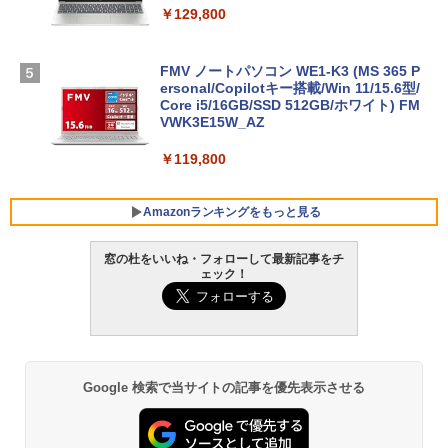
￥129,800
FMV ノートパソコン WE1-K3 (MS 365 P
ersonal/Copilotキー搭載/Win 11/15.6型/
Core i5/16GB/SSD 512GB/ホワイト) FM
VWK3E15W_AZ
￥119,800
Amazonランキングをもっと見る
窓の杜をいいね・フォローして最新記事をチ
ェック！
Xbox プリペイドカード 10,000円 デジタ
生成AIパスポート公式テキスト 第４版
Amazon Kindle Paperwhite (16GB) 7イ
ルコード 【旧 Xbox ギフトカード】 [オ
ンチディスプレイ、色調調節ライト、12
ンラインコード]
週間持続バッテリー、広告なし、ブラッ
￥1,766
ク
￥10,000
￥27,980
Google 検索で当サイトの記事を優先表示させる
AIイラスト表現辞典: 思い通りの絵を引き
Robloxギフトカード - 800 Robux 【限
出す プロンプトの言葉 AI画像生成シリー
定バーチャルアイテムを含む】 【オンラ
Amazon Kindle - 目に優しい、かさばら