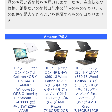
品のお買い得情報をお届けします。なお、在庫状況や
価格、納期などの情報は記事公開時のものであり、そ
の条件で購入できることを保証するものではありませ
ん。
Amazonで購入
HP ノートパソ
HP ノートパソ
HP ノートパソ
コン インテル
コン HP ENVY
コン HP ENVY
Celeron 4GBメ
x360 13 Wood
x360 13 Wood
モリ 64GB
Edition 13.3イ
Edition 13.3イ
eMMC
ンチ フルHDタ
ンチ フルHDタ
Windows10
ッチパネルディ
ッチパネルディ
WPS Office付き
スプレイ 2in1
スプレイ 2in1
HP Stream 11-
コンバーチブル
コンバーチブル
ak0000（型
タイプ AMD
タイプ AMD
番：1W4Z2PA-
Ryzen
Ryzen
AAAB）
7/16GB/512GB
7/16GB/512GB