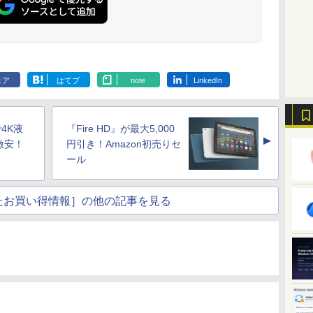
ェア
はてブ
note
LinkedIn
で4K液
『Fire HD』が最大5,000
▲
激安！
円引き！Amazon初売りセ
ール
たお買い得情報］の他の記事を見る