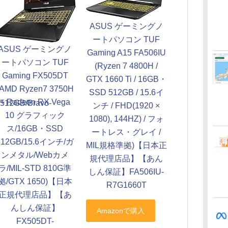
ASUS ゲーミングノ
ートパソコン TUF
ASUS ゲーミングノ
Gaming A15 FA506IU
ートパソコン TUF
(Ryzen 7 4800H /
Gaming FX505DT
GTX 1660 Ti / 16GB・
(AMD Ryzen7 3750H
SSD 512GB / 15.6イ
+ Radeon RX Vega
512GB/Bravo-
ンチ / FHD(1920 ×
10 グラフィック
1080), 144HZ) / フォ
ス/16GB・SSD
ートレス・グレイ /
512GB/15.6インチ/ガ
MIL規格準拠)【日本正
ンメタル/Webカメ
規代理店品】【あん
ラ/MIL-STD 810G準
しん保証】FA506IU-
拠/GTX 1650)【日本
R7G1660T
正規代理店品】【あ
んしん保証】
FX505DT-