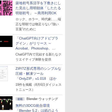
築地初号系活字を下敷きにし
た見出し用明朝体「したたる
明朝初号」 ～商用利用OK
ロック、ホラー、時代劇……端
正な明朝では物足りない“強い
言葉”のために
「ChatGPT向けアドビプラ
グイン」がリリース ～
Acrobat、Photoshop、
Premiereなどの機能を1つの
ChatGPT内で完結する新たなク
プラグインに統合
リエイティブ体験を提供
ZIP/7Z形式専用のシンプルな
圧縮・解凍ツール
「OnlyZIP」v1.018 ほか
19件を掲載（8月6日ダイジェス
トニュース）
Blender ウォッチング
連載
無料の3DCG統合環境
「Blender 5.2」は紙のよう