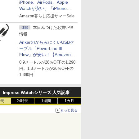
iPhone、AirPods、Apple
Watchが安い、「iPhone
Air」256GB版が139,800円な
Amazon暮らし応援サマーSale
ど
本日みつけたお買い得
連載
情報
AnkerのからみにくいUSBケ
ーブル「PowerLine III
Flow」が安い！【Amazon暮
らし応援サマーSale】
0.9メートルが28％OFFの1,290
円。1,8メートルが26％OFFの
1,390円
Impress Watchシリーズ 人気記事
時間
24時間
1週間
1カ月
もっと見る