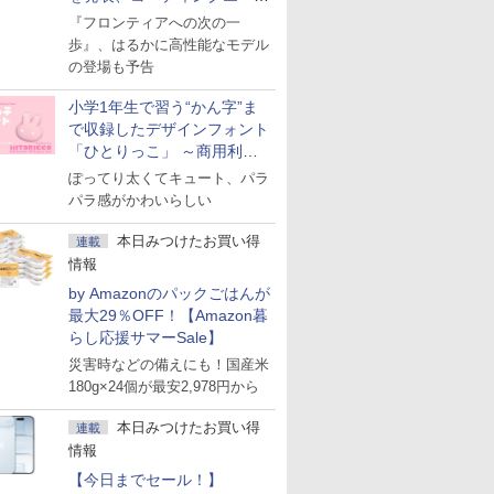
ェント「Muse Code」も
『フロンティアへの次の一
歩』、はるかに高性能なモデル
の登場も予告
小学1年生で習う“かん字”ま
で収録したデザインフォント
「ひとりっこ」 ～商用利用
OK
ぽってり太くてキュート、パラ
パラ感がかわいらしい
本日みつけたお買い得
連載
情報
by Amazonのパックごはんが
最大29％OFF！【Amazon暮
らし応援サマーSale】
災害時などの備えにも！国産米
180g×24個が最安2,978円から
本日みつけたお買い得
連載
情報
【今日までセール！】