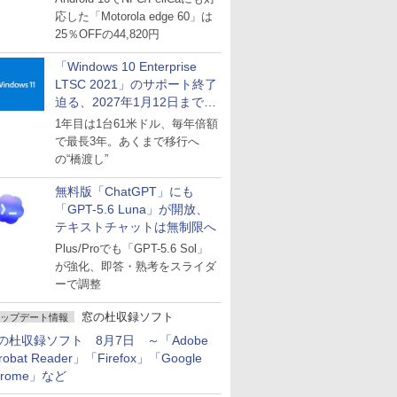
応した「Motorola edge 60」は
25％OFFの44,820円
「Windows 10 Enterprise
LTSC 2021」のサポート終了
迫る、2027年1月12日まで
～ESUは9月1日から販売
1年目は1台61米ドル、毎年倍額
で最長3年。あくまで移行へ
の“橋渡し”
無料版「ChatGPT」にも
「GPT-5.6 Luna」が開放、
テキストチャットは無制限へ
Plus/Proでも「GPT-5.6 Sol」
が強化、即答・熟考をスライダ
ーで調整
窓の杜収録ソフト
ップデート情報
の杜収録ソフト 8月7日 ～「Adobe
robat Reader」「Firefox」「Google
hrome」など