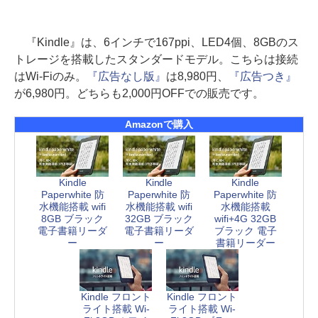
『Kindle』は、6インチで167ppi、LED4個、8GBのス
トレージを搭載したスタンダードモデル。こちらは接続
はWi-Fiのみ。
『広告なし版』
は8,980円、
『広告つき』
が6,980円。どちらも2,000円OFFでの販売です。
Amazonで購入
Kindle
Kindle
Kindle
Paperwhite 防
Paperwhite 防
Paperwhite 防
水機能搭載 wifi
水機能搭載 wifi
水機能搭載
8GB ブラック
32GB ブラック
wifi+4G 32GB
電子書籍リーダ
電子書籍リーダ
ブラック 電子
ー
ー
書籍リーダー
Kindle フロント
Kindle フロント
ライト搭載 Wi-
ライト搭載 Wi-