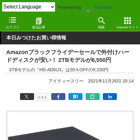
Powered by
Translate
窓の杜
システム・ファイル
ハードウェア
その他
カテゴリ
過去記事
検索
Impressサイト
本日みつけたお買い得情報
Amazonブラックフライデーセールで外付けハー
ドディスクが安い！ 2TBモデルが6,550円
6TBモデルの『HD-AD6U3』は30％OFFの9,330円
アイティースリー
2021年11月26日 20:14
リスト