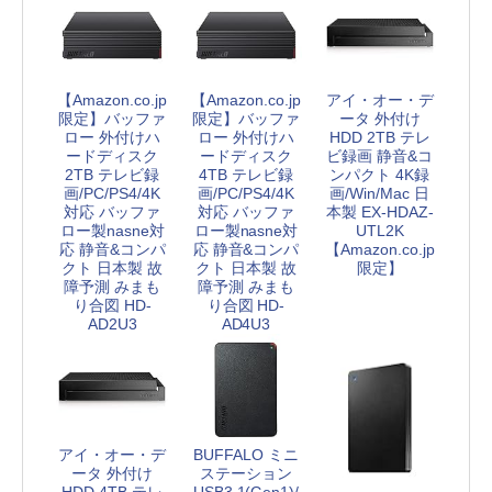
【Amazon.co.jp
【Amazon.co.jp
アイ・オー・デ
限定】バッファ
限定】バッファ
ータ 外付け
ロー 外付けハ
ロー 外付けハ
HDD 2TB テレ
ードディスク
ードディスク
ビ録画 静音&コ
2TB テレビ録
4TB テレビ録
ンパクト 4K録
画/PC/PS4/4K
画/PC/PS4/4K
画/Win/Mac 日
対応 バッファ
対応 バッファ
本製 EX-HDAZ-
ロー製nasne対
ロー製nasne対
UTL2K
応 静音&コンパ
応 静音&コンパ
【Amazon.co.jp
クト 日本製 故
クト 日本製 故
限定】
障予測 みまも
障予測 みまも
り合図 HD-
り合図 HD-
AD2U3
AD4U3
アイ・オー・デ
BUFFALO ミニ
ータ 外付け
ステーション