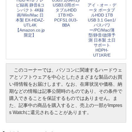
HDD 4TB テレ
USB3.1(Gen1)/
アイ・オー・デ
ビ録画 静音&コ
USB3.0用ポー
ータ ポータブ
ンパクト 4K録
タブルHDD
ルHDD 1TB
画/Win/Mac 日
1TB HD-
USB 3.1 Gen1/
本製 EX-HDAZ-
PCFS1.0U3-
バスパワ
UTL4K
BBA
ー/PC/Mac/薄
【Amazon.co.jp
型/静音/故障予
限定】
測 日本製 土日
サポート
HDPH-
UT1KR/E
このコーナーでは、パソコンに関連するハードウェ
アとソフトウェアを中心としたさまざまな製品のお買
い得情報をお届けします。なお、在庫状況や価格、納
期などの情報は記事公開時のものであり、その条件で
購入できることを保証するものではありません。ま
た、記事中の商品を購入すると、売上の一部がImpres
s Watchに還元されることがあります。