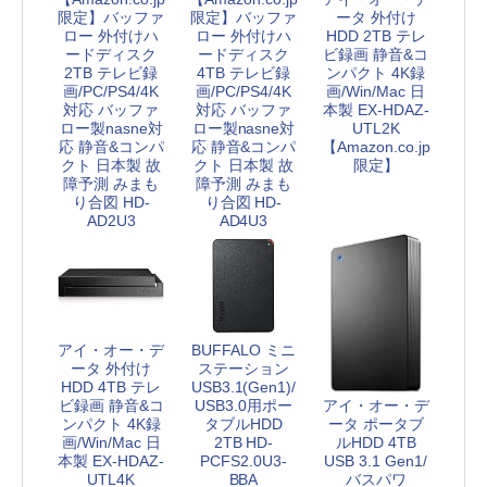
限定】バッファ
限定】バッファ
ータ 外付け
ロー 外付けハ
ロー 外付けハ
HDD 2TB テレ
ードディスク
ードディスク
ビ録画 静音&コ
2TB テレビ録
4TB テレビ録
ンパクト 4K録
画/PC/PS4/4K
画/PC/PS4/4K
画/Win/Mac 日
対応 バッファ
対応 バッファ
本製 EX-HDAZ-
ロー製nasne対
ロー製nasne対
UTL2K
応 静音&コンパ
応 静音&コンパ
【Amazon.co.jp
クト 日本製 故
クト 日本製 故
限定】
障予測 みまも
障予測 みまも
り合図 HD-
り合図 HD-
AD2U3
AD4U3
アイ・オー・デ
BUFFALO ミニ
ータ 外付け
ステーション
HDD 4TB テレ
USB3.1(Gen1)/
アイ・オー・デ
ビ録画 静音&コ
USB3.0用ポー
ータ ポータブ
ンパクト 4K録
タブルHDD
ルHDD 4TB
画/Win/Mac 日
2TB HD-
USB 3.1 Gen1/
本製 EX-HDAZ-
PCFS2.0U3-
バスパワ
UTL4K
BBA