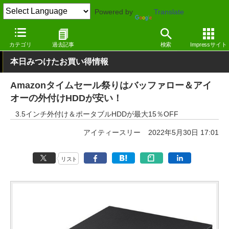
Powered by
Translate
窓の杜
システム・ファイル
ファイル
その他
カテゴリ
過去記事
検索
Impressサイト
本日みつけたお買い得情報
Amazonタイムセール祭りはバッファロー＆アイ
オーの外付けHDDが安い！
3.5インチ外付け＆ポータブルHDDが最大15％OFF
アイティースリー
2022年5月30日 17:01
リスト