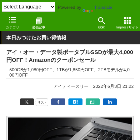
Powered by
Translate
窓の杜
システム・ファイル
ファイル
その他
カテゴリ
過去記事
検索
Impressサイト
本日みつけたお買い得情報
アイ・オー・データ製ポータブルSSDが最大4,000
円OFF！Amazonのクーポンセール
500GBが1,080円OFF、1TBが1,850円OFF、2TBモデルが4,0
00円OFF！
アイティースリー
2022年6月3日 21:22
リスト