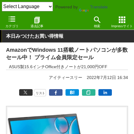
Powered by
Translate
窓の杜
システム・ファイル
ハードウェア
Windows
カテゴリ
過去記事
検索
Impressサイト
本日みつけたお買い得情報
AmazonでWindows 11搭載ノートパソコンが多数
セール中！ プライム会員限定セール
ASUS製15.6インチOffice付きノートが21,000円OFF
アイティースリー
2022年7月12日 16:34
リスト