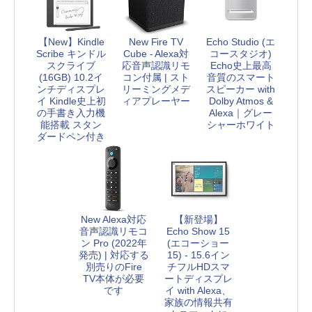
【New】Kindle
New Fire TV
Echo Studio (エ
Scribe キンドル
Cube - Alexa対
コースタジオ)
スクライブ
応音声認識リモ
Echo史上最高
(16GB) 10.2イ
コン付属 | スト
音質のスマート
ンチディスプレ
リーミングメデ
スピーカー with
イ Kindle史上初
ィアプレーヤー
Dolby Atmos &
の手書き入力機
Alexa｜グレー
能搭載 スタン
シャーホワイト
ダードペン付き
New Alexa対応
【新登場】
音声認識リモコ
Echo Show 15
ン Pro (2022年
(エコーショー
発売) | 対応する
15) - 15.6イン
別売りのFire
チフルHDスマ
TV本体が必要
ートディスプレ
です
イ with Alexa、
家族の情報共有