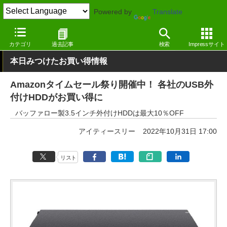
Powered by
Translate
窓の杜
システム・ファイル
ファイル
その他
カテゴリ
過去記事
検索
Impressサイト
本日みつけたお買い得情報
Amazonタイムセール祭り開催中！ 各社のUSB外
付けHDDがお買い得に
バッファロー製3.5インチ外付けHDDは最大10％OFF
アイティースリー
2022年10月31日 17:00
リスト