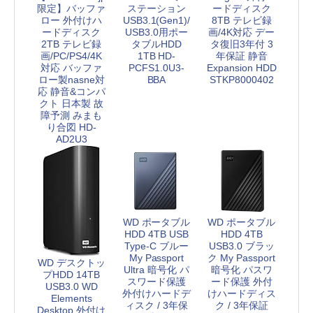
限定】バッファ
ステーション
ードディスク
ロー 外付けハ
USB3.1(Gen1)/
8TB テレビ録
ードディスク
USB3.0用ポー
画/4K対応 デー
2TB テレビ録
タブルHDD
タ復旧3年付 3
画/PC/PS4/4K
1TB HD-
年保証 静音
対応 バッファ
PCFS1.0U3-
Expansion HDD
ロー製nasne対
BBA
STKP8000402
応 静音&コンパ
クト 日本製 故
障予測 みまも
り合図 HD-
AD2U3
WD ポータブル
WD ポータブル
HDD 4TB USB
HDD 4TB
Type-C ブルー
USB3.0 ブラッ
My Passport
ク My Passport
WD デスクトッ
Ultra 暗号化 パ
暗号化 パスワ
プHDD 14TB
スワード保護
ード保護 外付
USB3.0 WD
外付けハードデ
けハードディス
Elements
ィスク / 3年保
ク / 3年保証
Desktop 外付け