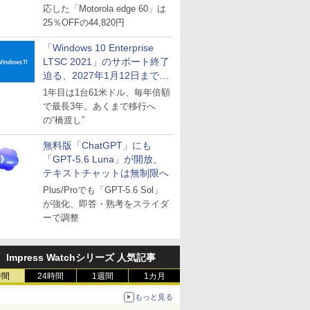
応した「Motorola edge 60」は
25％OFFの44,820円
「Windows 10 Enterprise
LTSC 2021」のサポート終了
迫る、2027年1月12日まで
～ESUは9月1日から販売
1年目は1台61米ドル、毎年倍額
で最長3年。あくまで移行へ
の“橋渡し”
無料版「ChatGPT」にも
「GPT-5.6 Luna」が開放、
テキストチャットは無制限へ
Plus/Proでも「GPT-5.6 Sol」
が強化、即答・熟考をスライダ
ーで調整
Impress Watchシリーズ 人気記事
時間
24時間
1週間
1カ月
もっと見る