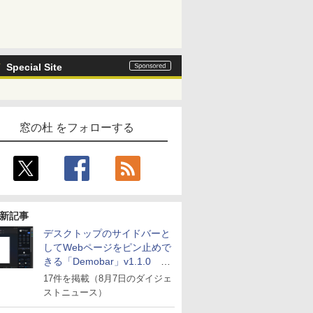
Special Site
窓の杜 をフォローする
新記事
デスクトップのサイドバーと
してWebページをピン止めで
きる「Demobar」v1.1.0 ほ
か
17件を掲載（8月7日のダイジェ
ストニュース）