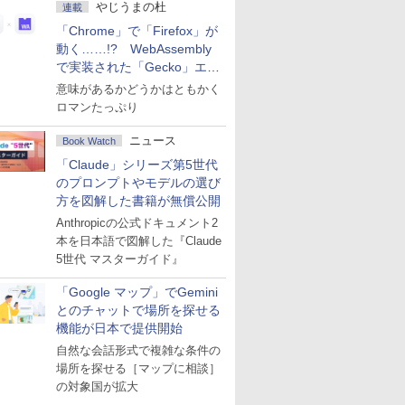
やじうまの杜
連載
「Chrome」で「Firefox」が
動く……!? WebAssembly
で実装された「Gecko」エン
ジン
意味があるかどうかはともかく
ロマンたっぷり
ニュース
Book Watch
「Claude」シリーズ第5世代
のプロンプトやモデルの選び
方を図解した書籍が無償公開
Anthropicの公式ドキュメント2
本を日本語で図解した『Claude
5世代 マスターガイド』
「Google マップ」でGemini
とのチャットで場所を探せる
機能が日本で提供開始
自然な会話形式で複雑な条件の
場所を探せる［マップに相談］
の対象国が拡大