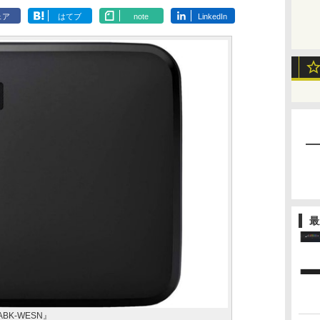
ェア
はてブ
note
LinkedIn
最
00ABK-WESN』