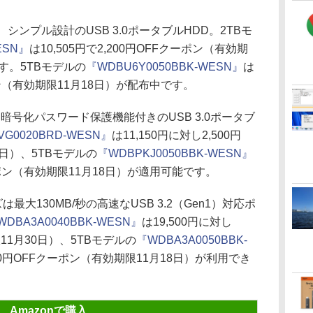
le』は、シンプル設計のUSB 3.0ポータブルHDD。2TBモ
ESN』
は10,505円で2,200円OFFクーポン（有効期
す。5TBモデルの
『WDBU6Y0050BBK-WESN』
は
ーポン（有効期限11月18日）が配布中です。
は、暗号化パスワード保護機能付きのUSB 3.0ポータブ
G0020BRD-WESN』
は11,150円に対し2,500円
0日）、5TBモデルの
『WDBPKJ0050BBK-WESN』
Fクーポン（有効期限11月18日）が適用可能です。
は最大130MB/秒の高速なUSB 3.2（Gen1）対応ポ
WDBA3A0040BBK-WESN』
は19,500円に対し
限11月30日）、5TBモデルの
『WDBA3A0050BBK-
,000円OFFクーポン（有効期限11月18日）が利用でき
Amazonで購入