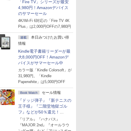
「Fire TV」シリーズが最安
4,980円！Amazonデバイス
のサマーセール
4K/Wi-Fi 6対応の「Fire TV 4K
Plus」は2,000円OFFの7,980円
本日みつけたお買い得
連載
情報
Kindle電子書籍リーダーが最
大8,000円OFF！Amazonデ
バイスがサマーセール中
カラー版「Kindle Colorsoft」が
31,980円。「Kindle
Paperwhite」は5,000円OFF
セール情報
Book Watch
『ドッジ弾子』『新テニスの
王子様』『二階堂地獄ゴル
フ』などが50％還元！
Amazonマンガ週末セール
『リアル』『ハナバス』
『MAJOR 2nd』『オールラウ
ンダー廻』など「アツいスポー