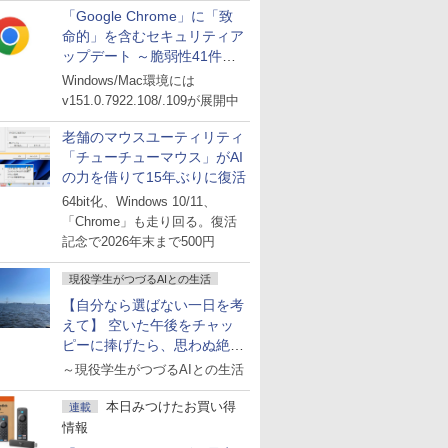
「Google Chrome」に「致
命的」を含むセキュリティア
ップデート ～脆弱性41件に
対処
Windows/Mac環境には
v151.0.7922.108/.109が展開中
老舗のマウスユーティリティ
「チューチューマウス」がAI
の力を借りて15年ぶりに復活
64bit化、Windows 10/11、
「Chrome」も走り回る。復活
記念で2026年末まで500円
現役学生がつづるAIとの生活
【自分なら選ばない一日を考
えて】 空いた午後をチャッ
ピーに捧げたら、思わぬ絶景
に出会った話
～現役学生がつづるAIとの生活
本日みつけたお買い得
連載
情報