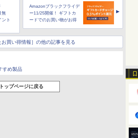
書
Amazonブラックフライデ
▲
月無
ー11/25開催！ ギフトカ
イント
ードでのお買い物がお得
たお買い得情報］の他の記事を見る
l: おすすめ製品
トップページに戻る