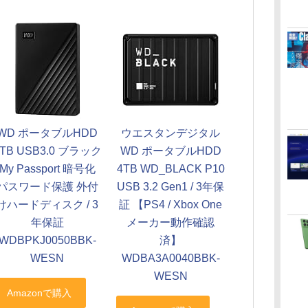
WD ポータブルHDD
ウエスタンデジタル
5TB USB3.0 ブラック
WD ポータブルHDD
My Passport 暗号化
4TB WD_BLACK P10
パスワード保護 外付
USB 3.2 Gen1 / 3年保
けハードディスク / 3
証 【PS4 / Xbox One
年保証
メーカー動作確認
WDBPKJ0050BBK-
済】
WESN
WDBA3A0040BBK-
WESN