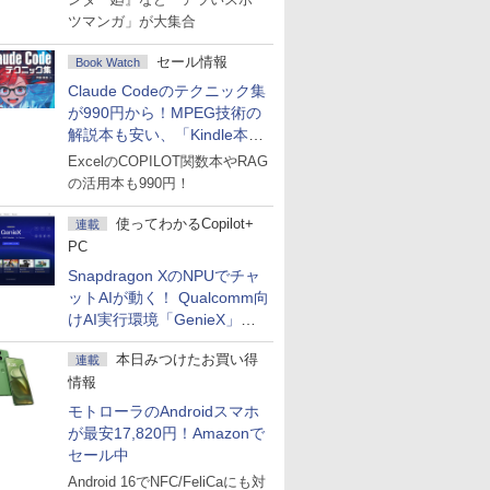
ツマンガ」が大集合
セール情報
Book Watch
Claude Codeのテクニック集
が990円から！MPEG技術の
解説本も安い、「Kindle本サ
マーセール」第2弾開始！
ExcelのCOPILOT関数本やRAG
の活用本も990円！
使ってわかるCopilot+
連載
PC
Snapdragon XのNPUでチャ
ットAIが動く！ Qualcomm向
けAI実行環境「GenieX」を
試してみた
本日みつけたお買い得
連載
情報
モトローラのAndroidスマホ
が最安17,820円！Amazonで
セール中
Android 16でNFC/FeliCaにも対