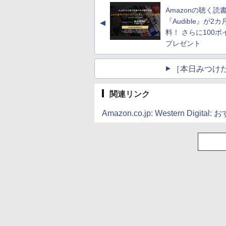
Amazonの聴く読
『Audible』が2カ
▲
料！ さらに100ポ
プレゼント
［本日みつけ
関連リンク
Amazon.co.jp: Western Digita