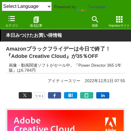
Powered by
Translate
窓の杜
オフィス・ドキュメント
オフィス
Windows
カテゴリ
過去記事
検索
Impressサイト
本日みつけたお買い得情報
Amazonブラックフライデーは今日で終了！
『Adobe Creative Cloud』が35％OFF
画像・動画関連ソフトがセール中。『Power Director 365 1年
版』は6,784円
アイティースリー
2022年12月1日 07:55
リスト