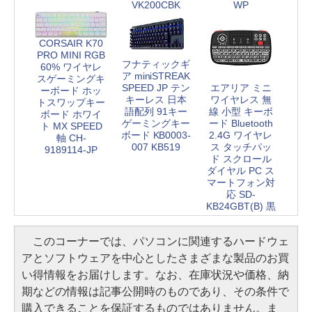
VK200CBK
WP
CORSAIR K70
PRO MINI RGB
フナティックギ
60% ワイヤレ
ア miniSTREAK
スゲーミングキ
エアリア ミニ
SPEED JP テン
ーボード ホッ
ワイヤレス 無
キーレス 日本
トスワップキー
線 小型 キーボ
語配列 91キー
ボード ホワイ
ード Bluetooth
ゲーミングキー
ト MX SPEED
2.4G ワイヤレ
ボード KB0003-
軸 CH-
ス タッチパッ
007 KB519
9189114-JP
ド スクロール
ダイヤル PC ス
マートフォン対
応 SD-
KB24GBT(B) 黒
このコーナーでは、パソコンに関連するハードウェ
アとソフトウェアを中心としたさまざまな製品のお買
い得情報をお届けします。なお、在庫状況や価格、納
期などの情報は記事公開時のものであり、その条件で
購入できることを保証するものではありません。ま