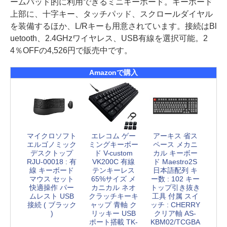
ームパッド的に利用できるミニキーボード。キーボード
上部に、十字キー、タッチパッド、スクロールダイヤル
を装備するほか、L/Rキーも用意されています。接続はBl
uetooth、2.4GHzワイヤレス、USB有線を選択可能。2
4％OFFの4,526円で販売中です。
Amazonで購入
マイクロソフト
エレコム ゲー
アーキス 省ス
エルゴノミック
ミングキーボー
ペース メカニ
デスクトップ
ド V-custom
カル キーボー
RJU-00018 : 有
VK200C 有線
ド Maestro2S
線 キーボード
テンキーレス
日本語配列 キ
マウス セット
65%サイズ メ
ー数 : 102 キー
快適操作 パー
カニカル ネオ
トップ引き抜き
ムレスト USB
クラッチキーキ
工具 付属 スイ
接続 ( ブラック
ャップ 青軸 ク
ッチ : CHERRY
)
リッキー USB
クリア軸 AS-
ポート搭載 TK-
KBM02/TCGBA