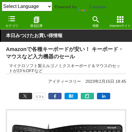
Powered by
Translate
窓の杜
システム・ファイル
ハードウェア
その他
カテゴリ
過去記事
検索
Impressサイト
本日みつけたお買い得情報
Amazonで各種キーボードが安い！ キーボード・
マウスなど入力機器のセール
マイクロソフト製エルゴノミクスキーボード＆マウスのセッ
トが23％OFFなど
アイティースリー
2023年2月15日 18:45
リスト