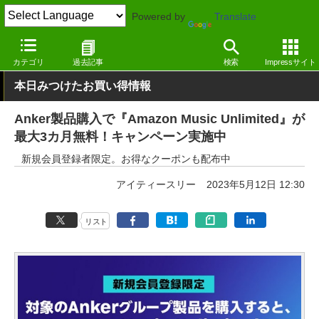
Powered by
Translate
窓の杜
画像・映像・音楽
音楽
Webサービス
カテゴリ
過去記事
検索
Impressサイト
本日みつけたお買い得情報
Anker製品購入で『Amazon Music Unlimited』が
最大3カ月無料！キャンペーン実施中
新規会員登録者限定。お得なクーポンも配布中
アイティースリー
2023年5月12日 12:30
リスト