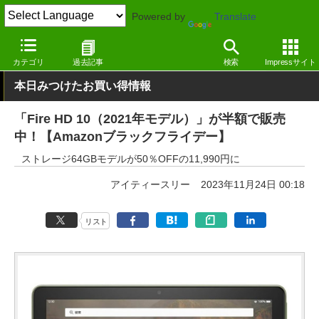
Powered by
Translate
窓の杜
システム・ファイル
ハードウェア
その他
カテゴリ
過去記事
検索
Impressサイト
本日みつけたお買い得情報
「Fire HD 10（2021年モデル）」が半額で販売
中！【Amazonブラックフライデー】
ストレージ64GBモデルが50％OFFの11,990円に
アイティースリー
2023年11月24日 00:18
リスト