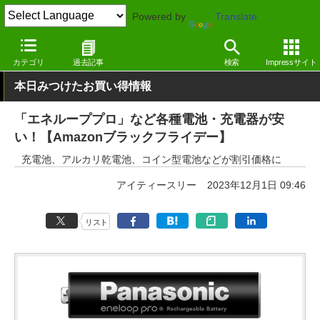
Powered by
Translate
窓の杜
システム・ファイル
ハードウェア
その他
カテゴリ
過去記事
検索
Impressサイト
本日みつけたお買い得情報
「エネループプロ」など各種電池・充電器が安
い！【Amazonブラックフライデー】
充電池、アルカリ乾電池、コイン型電池などが割引価格に
アイティースリー
2023年12月1日 09:46
リスト