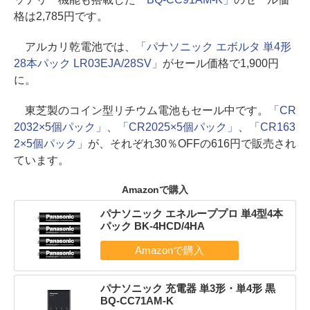
格は2,785円です。
アルカリ乾電池では、
「パナソニック エボルタ 単4形
28本パック LR03EJA/28SV」
がセール価格で1,900円
に。
東芝製のコイン型リチウム電池もセール中です。
「CR
2032×5個パック」
、
「CR2025×5個パック」
、
「CR163
2×5個パック」
が、それぞれ30％OFFの616円で販売され
ています。
Amazonで購入
パナソニック エネループプロ 単4型4本
パック BK-4HCD/4HA
パナソニック 充電器 単3形・単4形 黒
BQ-CC71AM-K