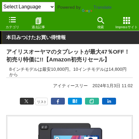
Powered by
Translate
窓の杜
システム・ファイル
ハードウェア
その他
カテゴリ
過去記事
検索
Impressサイト
本日みつけたお買い得情報
アイリスオーヤマのタブレットが最大47％OFF！
初売り特価に!!【Amazon初売りセール】
8インチモデルは最安10,800円。10インチモデルは14,800円
から
アイティースリー
2024年1月3日 11:02
リスト