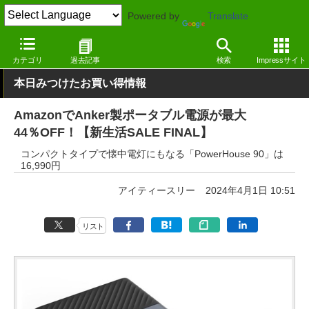
Powered by
Translate
窓の杜
システム・ファイル
ハードウェア
その他
カテゴリ
過去記事
検索
Impressサイト
本日みつけたお買い得情報
AmazonでAnker製ポータブル電源が最大
44％OFF！【新生活SALE FINAL】
コンパクトタイプで懐中電灯にもなる「PowerHouse 90」は
16,990円
アイティースリー
2024年4月1日 10:51
リスト