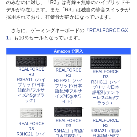
のみなのに対し、「R3」は有線＋無線のハイブリッドモ
デルが存在します。また「R3」は独自の静音スイッチが
採用されており、打鍵音が静かになっています。
さらに、ゲーミングキーボードの
「REALFORCE GX
1」
も10％セールとなっています。
Amazonで購入
REALFORCE
REALFORCE
REALFORCE
R3
R3
R3
R3HA11（ハイ
R3HA21（ハイ
R3HC11（ハイ
ブリッド/日本
ブリッド/日本
ブリッド/日本
語配列/フルサ
語配列/フルサ
語配列/テンキ
イズ/45g/ブラ
イズ/45g/ホワ
ーレス/45g/ブ
ック）
イト）
ラック）
REALFORCE
REALFORCE
REALFORCE
R3
R3
R3
R3UA21（有線/
R3HA11（有線/
R3HC21（ハイ
日本語配列/フ
日本語配列/フ