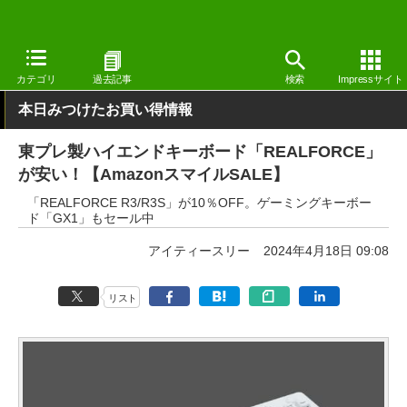
窓の杜
システム・ファイル
ハードウェア
その他
カテゴリ
過去記事
検索
Impressサイト
本日みつけたお買い得情報
東プレ製ハイエンドキーボード「REALFORCE」
が安い！【AmazonスマイルSALE】
「REALFORCE R3/R3S」が10％OFF。ゲーミングキーボー
ド「GX1」もセール中
アイティースリー
2024年4月18日 09:08
リスト