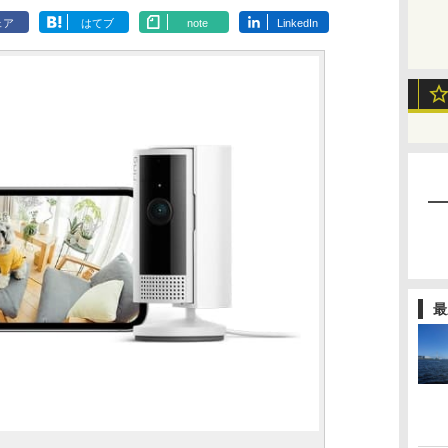
ェア
はてブ
note
LinkedIn
最