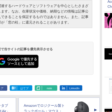
Ac
連するハードウェアとソフトウェアを中心としたさまざ
C
します。なお、在庫状況や価格、納期などの情報は記事公
入できることを保証するものではありません。また、記事
部が「窓の杜」に還元されることがあります。
 検索で当サイトの記事を優先表示させる
ェア
はてブ
note
LinkedIn
チタブ
Amazonでロジクール製ト
▲
 Air」
ラックボール・マウス・