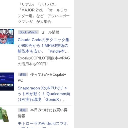
Amazonマンガ週末セール
『リアル』『ハナバス』
『MAJOR 2nd』『オールラウ
ンダー廻』など「アツいスポー
ツマンガ」が大集合
セール情報
Book Watch
Claude Codeのテクニック集
が990円から！MPEG技術の
解説本も安い、「Kindle本サ
マーセール」第2弾開始！
ExcelのCOPILOT関数本やRAG
の活用本も990円！
使ってわかるCopilot+
連載
PC
Snapdragon XのNPUでチャ
ットAIが動く！ Qualcomm向
けAI実行環境「GenieX」を
試してみた
本日みつけたお買い得
連載
情報
モトローラのAndroidスマホ