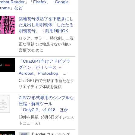
robat Reader」「Firefox」「Google
hrome」など
築地初号系活字を下敷きにし
た見出し用明朝体「したたる
明朝初号」 ～商用利用OK
ロック、ホラー、時代劇……端
正な明朝では物足りない“強い
言葉”のために
「ChatGPT向けアドビプラ
グイン」がリリース ～
Acrobat、Photoshop、
Premiereなどの機能を1つの
ChatGPT内で完結する新たなク
プラグインに統合
リエイティブ体験を提供
ZIP/7Z形式専用のシンプルな
圧縮・解凍ツール
「OnlyZIP」v1.018 ほか
19件を掲載（8月6日ダイジェス
トニュース）
Blender ウォッチング
連載