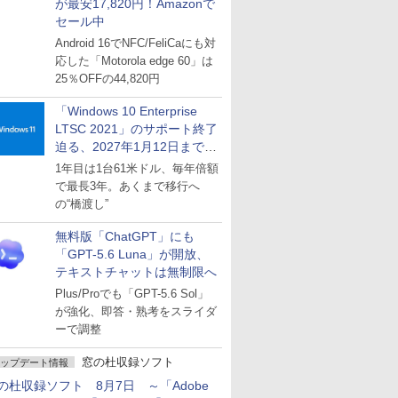
が最安17,820円！Amazonで
セール中
Android 16でNFC/FeliCaにも対
応した「Motorola edge 60」は
25％OFFの44,820円
「Windows 10 Enterprise
LTSC 2021」のサポート終了
迫る、2027年1月12日まで
～ESUは9月1日から販売
1年目は1台61米ドル、毎年倍額
で最長3年。あくまで移行へ
の“橋渡し”
無料版「ChatGPT」にも
「GPT-5.6 Luna」が開放、
テキストチャットは無制限へ
Plus/Proでも「GPT-5.6 Sol」
が強化、即答・熟考をスライダ
ーで調整
窓の杜収録ソフト
ップデート情報
の杜収録ソフト 8月7日 ～「Adobe