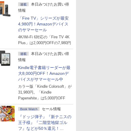
本日みつけたお買い得
連載
情報
「Fire TV」シリーズが最安
4,980円！Amazonデバイス
のサマーセール
4K/Wi-Fi 6対応の「Fire TV 4K
Plus」は2,000円OFFの7,980円
本日みつけたお買い得
連載
情報
Kindle電子書籍リーダーが最
大8,000円OFF！Amazonデ
バイスがサマーセール中
カラー版「Kindle Colorsoft」が
31,980円。「Kindle
Paperwhite」は5,000円OFF
セール情報
Book Watch
『ドッジ弾子』『新テニスの
王子様』『二階堂地獄ゴル
フ』などが50％還元！