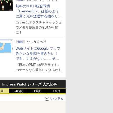
無料の3DCG統合環境
「Blender 5.2」は紙のよう
に薄く光を透過する物をリア
ルに表現
Cyclesはテクスチャキャッシュ
でメモリ使用量の削減が可能
に！
やじうまの杜
連載
WebサイトにGoogle マップ
みたいな地図を置きたい！
でも、カネがない…… そん
な人に朗報！
『日本のPMTiles配布サイト』
のデータなら簡単にできるかも
Impress Watchシリーズ 人気記事
時間
24時間
1週間
1カ月
もっと見る