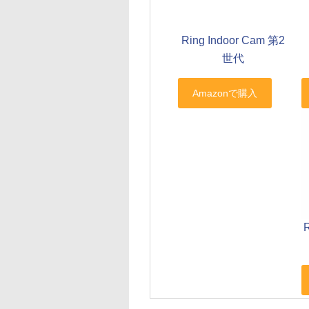
Ring Indoor Cam 第2
世代
R