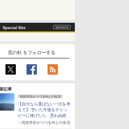
Special Site
窓の杜 をフォローする
新記事
現役学生がつづるAIとの生活
【自分なら選ばない一日を考
えて】 空いた午後をチャッ
ピーに捧げたら、思わぬ絶景
に出会った話
～現役学生がつづるAIとの生活