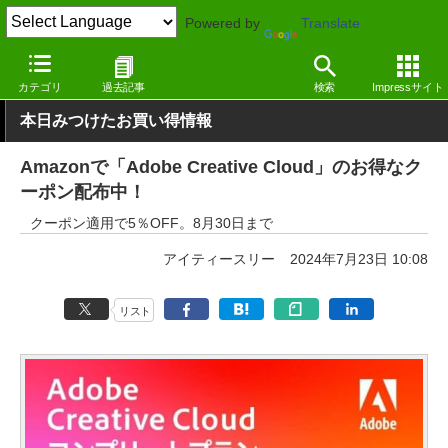
Powered by
Translate
窓の杜
画像・映像・音楽
画像
Windows
カテゴリ
過去記事
検索
Impressサイト
本日みつけたお買い得情報
Amazonで「Adobe Creative Cloud」のお得なク
ーポン配布中！
クーポン適用で5％OFF。8月30日まで
アイティースリー
2024年7月23日 10:08
リスト