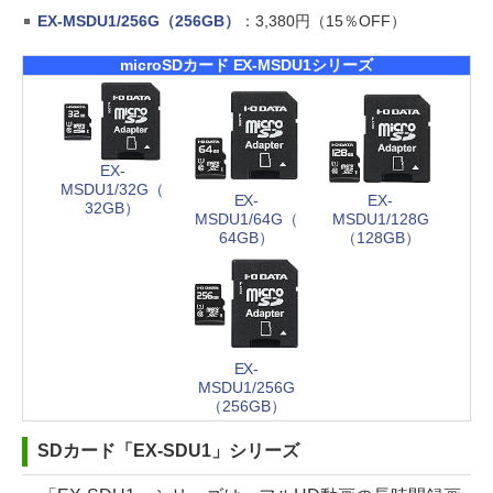
EX-MSDU1/256G（256GB）
：3,380円（15％OFF）
microSDカード EX-MSDU1シリーズ
EX-
MSDU1/32G（
EX-
EX-
32GB）
MSDU1/64G（
MSDU1/128G
64GB）
（128GB）
EX-
MSDU1/256G
（256GB）
SDカード「EX-SDU1」シリーズ