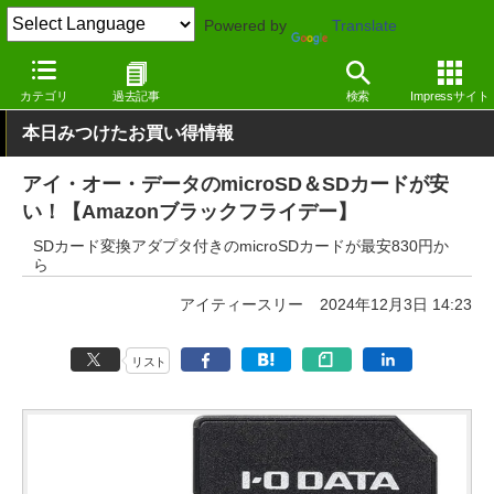
Powered by
Translate
窓の杜
システム・ファイル
ハードウェア
その他
カテゴリ
過去記事
検索
Impressサイト
本日みつけたお買い得情報
アイ・オー・データのmicroSD＆SDカードが安
い！【Amazonブラックフライデー】
SDカード変換アダプタ付きのmicroSDカードが最安830円か
ら
アイティースリー
2024年12月3日 14:23
リスト