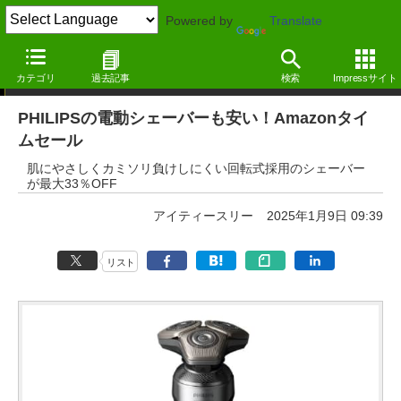
Powered by
Translate
本日みつけたお買い得情報
カテゴリ
過去記事
検索
Impressサイト
PHILIPSの電動シェーバーも安い！Amazonタイ
ムセール
肌にやさしくカミソリ負けしにくい回転式採用のシェーバー
が最大33％OFF
アイティースリー
2025年1月9日 09:39
リスト