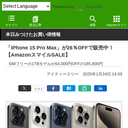
Powered by
Translate
窓の杜
システム・ファイル
ハードウェア
その他
カテゴリ
過去記事
検索
Impressサイト
本日みつけたお買い得情報
「iPhone 15 Pro Max」が26％OFFで販売中！
【AmazonスマイルSALE】
SIMフリーの1TBモデルが64,000円OFFの185,800円
アイティースリー
2025年1月24日 14:59
リスト