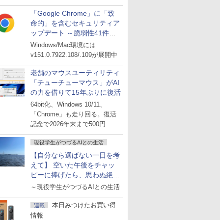
「Google Chrome」に「致
命的」を含むセキュリティア
ップデート ～脆弱性41件に
対処
Windows/Mac環境には
v151.0.7922.108/.109が展開中
老舗のマウスユーティリティ
「チューチューマウス」がAI
の力を借りて15年ぶりに復活
64bit化、Windows 10/11、
「Chrome」も走り回る。復活
記念で2026年末まで500円
現役学生がつづるAIとの生活
【自分なら選ばない一日を考
えて】 空いた午後をチャッ
ピーに捧げたら、思わぬ絶景
に出会った話
～現役学生がつづるAIとの生活
本日みつけたお買い得
連載
情報