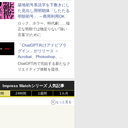
築地初号系活字を下敷きにし
た見出し用明朝体「したたる
明朝初号」 ～商用利用OK
ロック、ホラー、時代劇……端
正な明朝では物足りない“強い
言葉”のために
「ChatGPT向けアドビプラ
グイン」がリリース ～
Acrobat、Photoshop、
Premiereなどの機能を1つの
ChatGPT内で完結する新たなク
プラグインに統合
リエイティブ体験を提供
Impress Watchシリーズ 人気記事
時間
24時間
1週間
1カ月
もっと見る