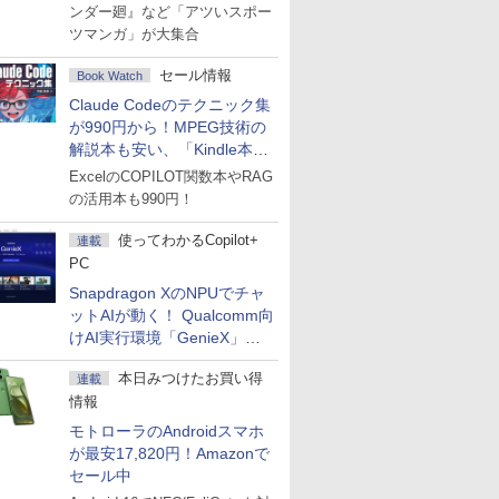
ンダー廻』など「アツいスポー
ツマンガ」が大集合
セール情報
Book Watch
Claude Codeのテクニック集
が990円から！MPEG技術の
解説本も安い、「Kindle本サ
マーセール」第2弾開始！
ExcelのCOPILOT関数本やRAG
の活用本も990円！
使ってわかるCopilot+
連載
PC
Snapdragon XのNPUでチャ
ットAIが動く！ Qualcomm向
けAI実行環境「GenieX」を
試してみた
本日みつけたお買い得
連載
情報
モトローラのAndroidスマホ
が最安17,820円！Amazonで
セール中