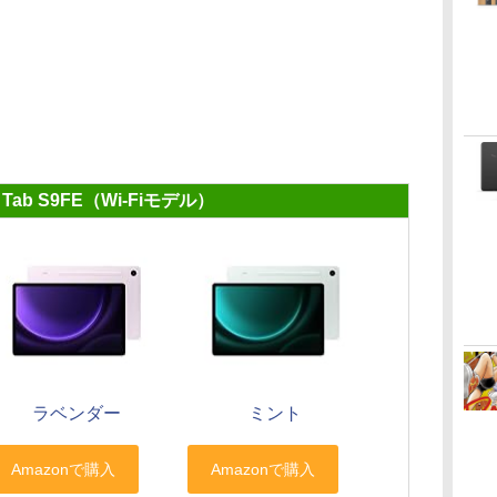
y Tab S9FE（Wi-Fiモデル）
ラベンダー
ミント