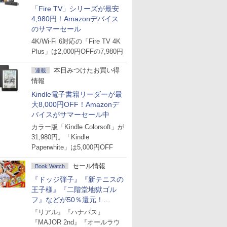
「Fire TV」シリーズが最安
4,980円！Amazonデバイス
のサマーセール
4K/Wi-Fi 6対応の「Fire TV 4K
Plus」は2,000円OFFの7,980円
本日みつけたお買い得
連載
情報
Kindle電子書籍リーダーが最
大8,000円OFF！Amazonデ
バイスがサマーセール中
カラー版「Kindle Colorsoft」が
31,980円。「Kindle
Paperwhite」は5,000円OFF
セール情報
Book Watch
『ドッジ弾子』『新テニスの
王子様』『二階堂地獄ゴル
フ』などが50％還元！
Amazonマンガ週末セール
『リアル』『ハナバス』
『MAJOR 2nd』『オールラウ