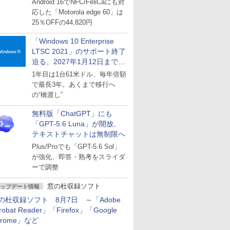
Android 16でNFC/FeliCaにも対
応した「Motorola edge 60」は
25％OFFの44,820円
「Windows 10 Enterprise
LTSC 2021」のサポート終了
迫る、2027年1月12日まで
～ESUは9月1日から販売
1年目は1台61米ドル、毎年倍額
で最長3年。あくまで移行へ
の“橋渡し”
無料版「ChatGPT」にも
「GPT-5.6 Luna」が開放、
テキストチャットは無制限へ
Plus/Proでも「GPT-5.6 Sol」
が強化、即答・熟考をスライダ
ーで調整
窓の杜収録ソフト
ップデート情報
の杜収録ソフト 8月7日 ～「Adobe
robat Reader」「Firefox」「Google
hrome」など