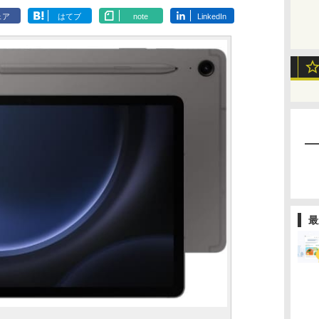
ェア
はてブ
note
LinkedIn
最