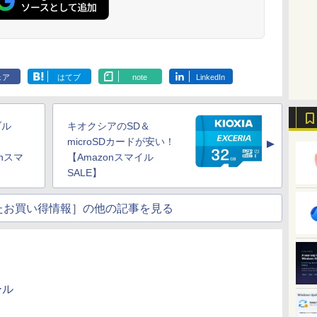
ェア
はてブ
note
LinkedIn
ブル
キオクシアのSD＆
microSDカードが安い！
▲
onスマ
【Amazonスマイル
SALE】
たお買い得情報］の他の記事を見る
ール