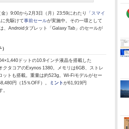
日（金）9:00から2月3日（月）23:59にわたり
「スマイ
れに先駆けて
事前セール
が実施中。その一環として
は、Androidタブレット「Galaxy Tab」のセールが
ンチ）
,304×1,440ドットの10.9インチ液晶を搭載した
はオクタコアのExynos 1380。メモリは6GB、ストレ
スロットも搭載。重量は約523g。Wi-Fiモデルがセー
8,480円（15％OFF）。
ミント
が61,919円
す。