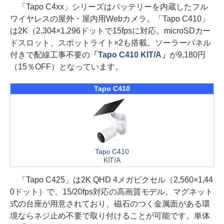
「Tapo C4xx」シリーズはバッテリーを内蔵したフル
ワイヤレスの屋外・屋内用Webカメラ。「Tapo C410」
は2K（2,304×1,296ドットで15fpsに対応。microSDカー
ドスロット、スポットライト×2も搭載。ソーラーパネル
付きで配線工事不要の
「Tapo C410 KIT/A」
が9,180円
（15％OFF）となっています。
Tapo C410
Tapo C410
KIT/A
「Tapo C425」は2K QHD 4メガピクセル（2,560×1,44
0ドット）で、15/20fps対応の高画質モデル。マグネット
式の台座が用意されており、磁石のつく金属面がある環
境ならネジ止め不要で取り付けることが可能です。単体