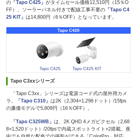
の
「Tapo C425」
がタイムセール価格12,510円（15％O
FF）、ソーラーパネル付きで配線工事不要の
「Tapo C4
25 KIT」
は14,800円（6％OFF）となっています。
Tapo C420
Tapo C425
Tapo C425 KIT
Tapo C3xxシリーズ
「Tapo C3xx」シリーズは電源コード式の屋外用カメ
ラ。
「Tapo C310」
は2K（2,304×1,296ドット）/15fps
の廉価モデルで5,809円（16％OFF）。
「Tapo C325WB」
は、2K QHD 4メガピクセル（2,68
8×1,520ドット）/20fpsで内蔵スポットライト×2搭載。夜
中でも自然な配色での撮影ができる「ColorPro」対応。