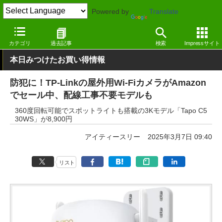
Powered by
Translate
窓の杜
システム・ファイル
ハードウェア
その他
カテゴリ
過去記事
検索
Impressサイト
本日みつけたお買い得情報
防犯に！TP-Linkの屋外用Wi-FiカメラがAmazon
でセール中、配線工事不要モデルも
360度回転可能でスポットライトも搭載の3Kモデル「Tapo C5
30WS」が8,900円
アイティースリー
2025年3月7日 09:40
リスト