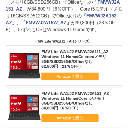
（メモリ8GB/SSD256GB）でOfficeなしの
「FMVWJ2A
151_AZ」
が84,800円（6％OFF）。Core i5モデル（メモ
リ16GB/SSD512GB）でOfficeありの
「FMVWJ2A152_
AZ」
、
「FMVWJ2A15W_AZ」
が99,800円（23％OF
F）。いずれもOSはWindows 11 Homeです。
FMV Lite WA1/J2（AHシリーズ）
FMV Lite WA1/J2 FMVWJ2A111_AZ
Windows 11 Home/Celeron/メモリ
8GB/SSD256GB/Officeなし
62,800円（21％OFF）
FMV Lite WA1/J2 FMVWJ2A151_AZ
Windows 11 Home/Core i5/メモリ
8GB/SSD256GB/Officeなし
84,800円（6％OFF）