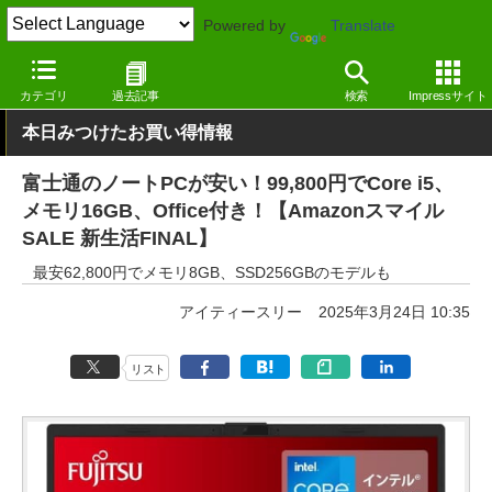
Powered by
Translate
窓の杜
システム・ファイル
ハードウェア
その他
カテゴリ
過去記事
検索
Impressサイト
本日みつけたお買い得情報
富士通のノートPCが安い！99,800円でCore i5、
メモリ16GB、Office付き！【Amazonスマイル
SALE 新生活FINAL】
最安62,800円でメモリ8GB、SSD256GBのモデルも
アイティースリー
2025年3月24日 10:35
リスト