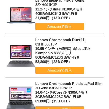
Lenovo IdeaPad Flex 3i Gen8
82XH001KJP
12.2インチ/Intel N100/メモリ
4GB/eMMC64GB/Wi-Fi 6
31,800円（13％OFF）
Lenovo Chromebook Duet 11
83HH000TJP
10.95インチ（分離式）/MediaTek
Kompanio 838/メモリ
8GB/eMMC128GB/Wi-Fi 6
53,800円（22％OFF）
Lenovo Chromebook Plus IdeaPad Slim
3i Gen8 83BN002WJP
14.0インチ/Core i3-N305/メモリ
8GB/eMMC128GB/Wi-Fi 6E
69,800円（15％OFF）