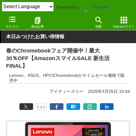
Powered by
Translate
窓の杜
システム・ファイル
ハードウェア
その他
カテゴリ
過去記事
検索
Impressサイト
本日みつけたお買い得情報
春のChromebookフェア開催中！最大
30％OFF【AmazonスマイルSALE 新生活
FINAL】
Lenovo、ASUS、HPのChromebookがタイムセール価格で販
売中
アイティースリー
2025年3月25日 10:44
リスト