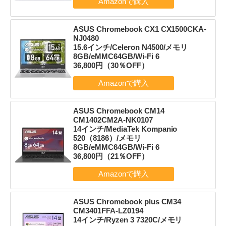
ASUS Chromebook CX1 CX1500CKA-
NJ0480
15.6インチ/Celeron N4500/メモリ
8GB/eMMC64GB/Wi-Fi 6
36,800円（30％OFF）
ASUS Chromebook CM14
CM1402CM2A-NK0107
14インチ/MediaTek Kompanio
520（8186）/メモリ
8GB/eMMC64GB/Wi-Fi 6
36,800円（21％OFF）
ASUS Chromebook plus CM34
CM3401FFA-LZ0194
14インチ/Ryzen 3 7320C/メモリ