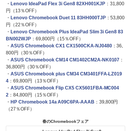
・
Lenovo IdeaPad Flex 3i Gen8 82XH001KJP
：31,800
円（13％OFF）
・
Lenovo Chromebook Duet 11 83HH000TJP
：53,800
円（22％OFF）
・
Lenovo Chromebook Plus IdeaPad Slim 3i Gen8 83
BN002WJP
：69,800円（15％OFF）
・
ASUS Chromebook CX1 CX1500CKA-NJ0480
：36,
800円（30％OFF）
・
ASUS Chromebook CM14 CM1402CM2A-NK0107
：
36,800円（30％OFF）
・
ASUS Chromebook plus CM34 CM3401FFA-LZ019
4
：69,800円（13％OFF）
・
ASUS Chromebook Flip CX5 CX5601FBA-MC004
2
：84,800円（15％OFF）
・
HP Chromebook 14a A09C6PA-AAAB
：39,800円
（27％OFF）
春のChromebookフェア